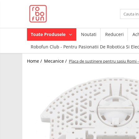
Toate Produsele
Arduino Original
Toate Produsele
Noutati
Reduceri
Ach
Arduino Compatibil
Robofun Club - Pentru Pasionatii De Robotica Si Ele
Raspberry PI
Raspberry PI
Module
Home /
Mecanice /
Placa de sustinere pentru sasiu Romi -
Accesorii
Alimentare
Componente
Racire
Creion 3D
Hat
3Doodler
Accesorii
Imprimante
3D
Audio
Carti
Cabluri si Conectori
Pentru
Incepatori
Camera
Junior
Cutii