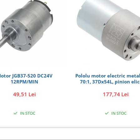
otor JGB37-520 DC24V
Pololu motor electric metal
12RPM/MIN
70:1, 37Dx54L, pinion elic
49,51 Lei
177,74 Lei
IN STOC
IN STOC