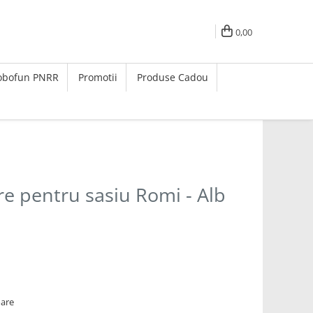
0,00
Robofun PNRR
Promotii
Produse Cadou
re pentru sasiu Romi - Alb
oare