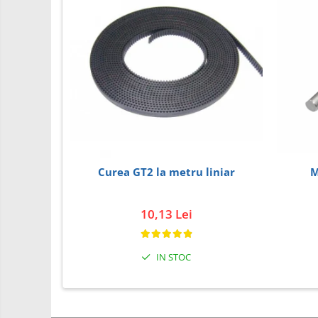
PCB - Placute Circuit
Rezistoare
Imprimante 3D
3Doodler
Componente
Componente
Componente E3D
Filament Premium ABS 1.75 mm
M
Curea GT2 la metru liniar
Filament Premium ABS 3 mm
Filament Premium PLA 1.75 mm
10,13 Lei
Filamente Speciale
Prusa I3 DIY Kit
IN STOC
Kituri incepatori Arduino
Pentru Incepatori
Micro:bit