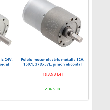
ic 24V,
Pololu motor electric metalic 12V,
Univer
oidal
150:1, 37Dx57L, pinion elicoidal
193,98 Lei
IN STOC