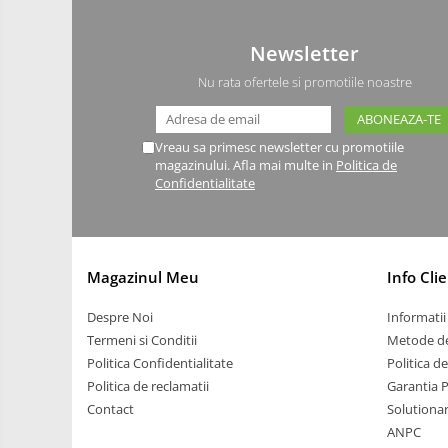
Carti
Newsletter
Junior Robotics
Nu rata ofertele si promotiile noastre
Lego Education
STEM Education
Vreau sa primesc newsletter cu promotiile
Ugears
magazinului. Afla mai multe in
Politica de
Confidentialitate
Puzzle mecanic Ugears
Organizator de chei Wunderkey
Constructor foto Mozabrick &
Qbrix
Magazinul Meu
Info Clie
Puzzle lemn Cluebox
Despre Noi
Informatii 
Jocuri de societate
Termeni si Conditii
Metode de
3D Printer & CNC
Politica Confidentialitate
Politica d
Politica de reclamatii
Garantia 
Actuator
Contact
Solutionare
Altele
ANPC