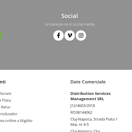
Social
Urmareste-ne in social media
nti
Date Comerciale
livrare
Distribution Services
Management SRL
 Plata
J12/4603/2018
e Retur
RO38144062
Produselor
Cluj-Napoca, Strada Piata 1
a online a litigiilor
Mai, nr 4-5
Cluj-Napoca, Cluj