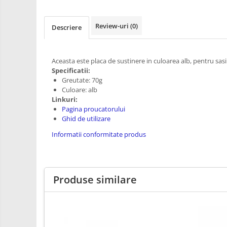
RS-485
Learning
Retrase
RTC
Review-uri
(0)
Descriere
Shield
Telecomenzi
Unelte
Accesorii
si
Aceasta este placa de sustinere in culoarea alb, pentru sasi
Instrumente
Antene
Specificatii:
Breadboard
Greutate: 70g
Culoare: alb
Cabluri
Linkuri:
Pagina proucatorului
Conectori
Ghid de utilizare
Cutii
Informatii conformitate produs
Sticker
Butoane, Tastaturi
Condensatoare
Produse similare
Generale
LED
Microcontrollere AVR