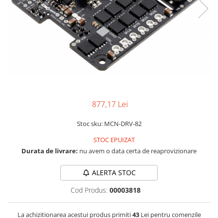
RS-232
Micro:bit
PIR
Motor 25D
Motor 37D
RS-485
Nvidia
Radar
Motoreductor plastic
RTC
Olinuxino
Sonar
Stepper
Telecomenzi
Photon
Sunet
Sub-Micro
PIC
Tensiune
Tamiya
Platforme de dezvoltare
Termocuple
Roti si Senile
Python
Video
Rulmenti
877,17 Lei
Teensy
Vreme
Sasiu
Stoc sku: MCN-DRV-82
Thing
Servomotoare
STOC EPUIZAT
TI
Suruburi, Piulite, Conectare
Durata de livrare:
nu avem o data certa de reaprovizionare
ALERTA STOC
Cod Produs:
00003818
La achizitionarea acestui produs primiti
43
Lei pentru comenzile