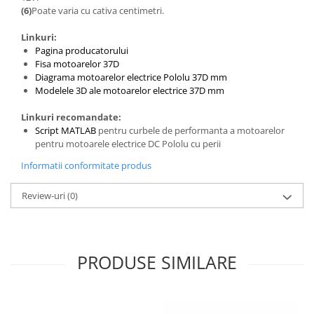
(6)
Poate varia cu cativa centimetri.
Puzzle mecanic Ugears
Organizator de chei Wunderkey
Linkuri:
Pagina producatorului
Constructor foto Mozabrick &
Fisa motoarelor 37D
Qbrix
Diagrama motoarelor electrice Pololu 37D mm
Modelele 3D ale motoarelor electrice 37D mm
Puzzle lemn Cluebox
Jocuri de societate
Linkuri recomandate:
Script MATLAB
pentru curbele de performanta a motoarelor
Mecanice
pentru motoarele electrice DC Pololu cu perii
3D Printer & CNC
Informatii conformitate produs
Actuator
Review-uri
(0)
Altele
Driver
Altele
PRODUSE SIMILARE
DC
Servo
Stepper