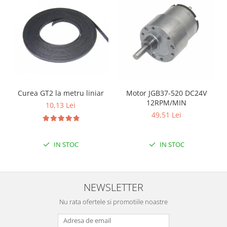
Encoder
Mecanice
Motoare
Micro Metal
Motoare
Motor 25D
Motor 37D
Curea GT2 la metru liniar
Motor JGB37-520 DC24V
Motoreductor plastic
12RPM/MIN
10,13 Lei
Stepper
49,51 Lei
Sub-Micro
Tamiya
IN STOC
IN STOC
Roti si Senile
Rulmenti
Sasiu
NEWSLETTER
Servomotoare
Nu rata ofertele si promotiile noastre
Suruburi, Piulite, Conectare