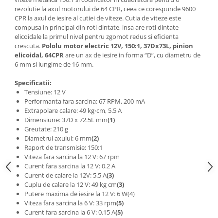
Generale
rezolutie la axul motorului de 64 CPR, ceea ce corespunde 9600
LED
CPR la axul de iesire al cutiei de viteze. Cutia de viteze este
compusa in principal din roti dintate, insa are roti dintate
Microcontrollere AVR
elicoidale la primul nivel pentru zgomot redus si eficienta
crescuta.
Pololu motor electric 12V, 150:1, 37Dx73L, pinion
PCB - Placute Circuit
elicoidal, 64CPR
are un ax de iesire in forma “D”, cu diametru de
Rezistoare
6 mm si lungime de 16 mm.
Creion 3D 3Doodler
Specificatii:
Imprimante 3D
Tensiune: 12 V
Performanta fara sarcina: 67 RPM, 200 mA
Imprimante 3D
Extrapolare calare: 49 kg⋅cm, 5.5 A
3Doodler
Dimensiune: 37D x 72.5L mm
(1)
Greutate: 210 g
Componente
Diametrul axului: 6 mm
(2)
Raport de transmisie: 150:1
Componente
Viteza fara sarcina la 12 V: 67 rpm
Componente E3D
Curent fara sarcina la 12 V: 0.2 A
Filament Premium ABS 1.75 mm
Curent de calare la 12V: 5.5 A
(3)
Cuplu de calare la 12 V: 49 kg cm
(3)
Filament Premium ABS 3 mm
Putere maxima de iesire la 12 V: 6 W(4)
Viteza fara sarcina la 6 V: 33 rpm
(5)
Filament Premium PLA 1.75 mm
Curent fara sarcina la 6 V: 0.15 A
(5)