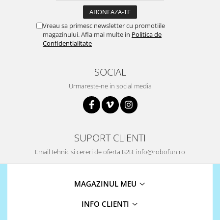
Platforme de dezvoltare
Arduino
Vreau sa primesc newsletter cu promotiile
Raspberry
magazinului. Afla mai multe in
Politica de
Confidentialitate
.NET
Android
SOCIAL
ARM
Urmareste-ne in social media
AVR
Espruino
Feather
SUPORT CLIENTI
Flora
Email tehnic si cereri de oferta B2B: info@robofun.ro
FPGA
Intel
MAGAZINUL MEU
Latte Panda
Micro:bit
INFO CLIENTI
Nvidia