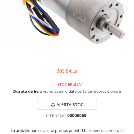
LCD
Module
Adaptoare si convertoare
ADC
Audio
CAN
Convertor nivel logic
Convertor USB la serial
305,84 Lei
Datalogger
STOC EPUIZAT
LCD
Durata de livrare:
nu avem o data certa de reaprovizionare
Module
ALERTA STOC
Multiplexor
Radio
Cod Produs:
00005069
Releu
La achizitionarea acestui produs primiti
15
Lei pentru comenzile
RS-232