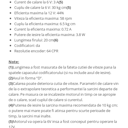
Filamente Speciale
Curent de calare la 6 V: 3 A
(5)
Cuplu de calare la 6 V: 30 kg cm
(5)
Prusa I3 DIY Kit
Eficienta maxima la 12 V: 44%
Carti
Viteza la eficienta maxima: 58 rpm
Cuplu la eficienta maxima: 6.5 kg cm
Pentru Incepatori
Curent la eficienta maxima: 0.72 A
Kituri incepatori Arduino
Putere de iesire la eficienta maxima: 3.8 W
Lungimea firului: 20 cm
(6)
Pentru Incepatori
Codificatori: da
Micro:bit
Rezolutie encoder: 64 CPR
Junior Robotics
Note:
Carti
(1)
Lungimea a fost masurata de la fateta cutiei de viteze pana la
spatele capacului codificatorului (si nu include axul de iesire).
Junior Robotics
(2)
Axul in forma “D”.
(3)
Calarea poate deteriora cutia de viteze. Parametri de calare vin
Lego Education
de la o extrapolare teoretica a performantei la sarcini departe de
STEM Education
calare. Pe masura ce se incalzeste motorul in timp ce se apropie
de o calare, scad cuplul de calare si curentul.
Ugears
(4)
Puterea de iesire la sarcina maxima recomendata de 10 kg cm;
o putere mai mare poate fi atinsa pentru scurte perioade de
Kit Fun
timp, la sarcini mai inalte.
Kit Roboti
(5)
Motorul va opera la 6V insa a fost conceput pentru operare la
Cadouri
12V.