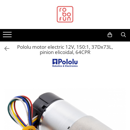
Toate Produsele
Arduino Original
Arduino Compatibil
Raspberry PI
Pololu motor electric 12V, 150:1, 37Dx73L,
pinion elicoidal, 64CPR
Raspberry PI
Alimentare
Racire
Hat
Accesorii
Audio
Cabluri si Conectori
Camera
Cutii