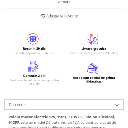
viitoare
RS-485
Adauga la Favorite
RTC
Telecomenzi
Accesorii
Accesorii
Retur in 30 zile
Livrare gratuita
Antene
Te poti razgandi in 30 de zile
Pentru comenzi de peste 190 RON
Breadboard
Cabluri
Garantie 2 ani
Conectori
Acceptam cardul de prima
Produsele beneficiaza de o garantie
didactica.
de 2 ani
Cutii
Sticker
Componente
Descriere
Butoane, Tastaturi
Pololu motor electric 12V, 150:1, 37Dx73L, pinion elicoidal,
Condensatoare
64CPR
este un model DC puternic, de 12V, cu perii, cu o cutie de
viteze metalica 150:1 si codificator in cuadratura pentru o