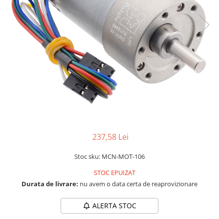
LCD
Module
Adaptoare si convertoare
ADC
Audio
CAN
Convertor nivel logic
Convertor USB la serial
Datalogger
237,58 Lei
LCD
Stoc sku: MCN-MOT-106
Module
Multiplexor
STOC EPUIZAT
Durata de livrare:
nu avem o data certa de reaprovizionare
Radio
Releu
ALERTA STOC
RS-232