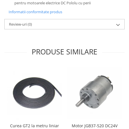
pentru motoarele electrice DC Pololu cu perii
Puzzle mecanic Ugears
Informatii conformitate produs
Organizator de chei Wunderkey
Constructor foto Mozabrick &
Review-uri
(0)
Qbrix
Puzzle lemn Cluebox
Jocuri de societate
PRODUSE SIMILARE
Mecanice
3D Printer & CNC
Actuator
Altele
Driver
Altele
DC
Servo
Stepper
Curea GT2 la metru liniar
Motor JGB37-520 DC24V