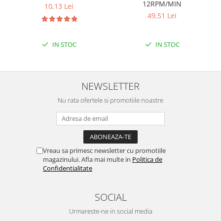
Encoder
12RPM/MIN
10,13 Lei
Mecanice
49,51 Lei
Motoare
IN STOC
IN STOC
Micro Metal
Motoare
Motor 25D
NEWSLETTER
Motor 37D
Motoreductor plastic
Nu rata ofertele si promotiile noastre
Stepper
Sub-Micro
Tamiya
Roti si Senile
Vreau sa primesc newsletter cu promotiile
magazinului. Afla mai multe in
Politica de
Rulmenti
Confidentialitate
Sasiu
Servomotoare
SOCIAL
Suruburi, Piulite, Conectare
Urmareste-ne in social media