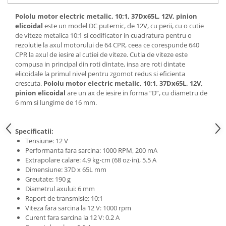
Generale
Pololu motor electric metalic, 10:1, 37Dx65L, 12V, pinion
LED
elicoidal
este un model DC puternic, de 12V, cu perii, cu o cutie
Microcontrollere AVR
de viteze metalica 10:1 si codificator in cuadratura pentru o
rezolutie la axul motorului de 64 CPR, ceea ce corespunde 640
PCB - Placute Circuit
CPR la axul de iesire al cutiei de viteze. Cutia de viteze este
compusa in principal din roti dintate, insa are roti dintate
Rezistoare
elicoidale la primul nivel pentru zgomot redus si eficienta
Creion 3D 3Doodler
crescuta.
Pololu motor electric metalic, 10:1, 37Dx65L, 12V,
pinion elicoidal
are un ax de iesire in forma “D”, cu diametru de
Imprimante 3D
6 mm si lungime de 16 mm.
Imprimante 3D
3Doodler
Specificatii:
Componente
Tensiune: 12 V
Performanta fara sarcina: 1000 RPM, 200 mA
Componente
Extrapolare calare: 4.9 kg⋅cm (68 oz⋅in), 5.5 A
Componente E3D
Dimensiune: 37D x 65L mm
Greutate: 190 g
Filament Premium ABS 1.75 mm
Diametrul axului: 6 mm
Filament Premium ABS 3 mm
Raport de transmisie: 10:1
Viteza fara sarcina la 12 V: 1000 rpm
Filament Premium PLA 1.75 mm
Curent fara sarcina la 12 V: 0.2 A