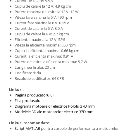
Filamente Speciale
Curent de calare: 5.5 A
Cuplu de calare la 12 V: 4.9 kg cm
Prusa I3 DIY Kit
Putere maxima de iesire la 12 V: 12 W
Viteza fara sarcina la 6 V: 490 rpm
Carti
Curent fara sarcina la 6 V: 0.15 A
Pentru Incepatori
Curent de calare la 6 V: 3.0 A
Kituri incepatori Arduino
Cuplu de calare la 6 V: 2.7 kg cm
Eficienta maxima la 12 V: 52%
Pentru Incepatori
Viteza la eficienta maxima: 850 rpm
Cuplu la eficienta maxima: 0.66 kg cm
Micro:bit
Curent la eficienta maxima: 0.91 A
Junior Robotics
Putere de iesire la eficienta maxima: 5.7 W
Lungimea firului: 20 cm
Carti
Codificatori: da
Junior Robotics
Rezolutie codificator: 64 CPR
Lego Education
Linkuri:
Pagina producatorului
STEM Education
Fisa produsului
Ugears
Diagrama motoarelor electrice Pololu 37D mm
Modelele 3D ale motoarelor electrice 37D mm
Kit Fun
Kit Roboti
Linkuri recomandate:
Script MATLAB
pentru curbele de performanta a motoarelor
Cadouri