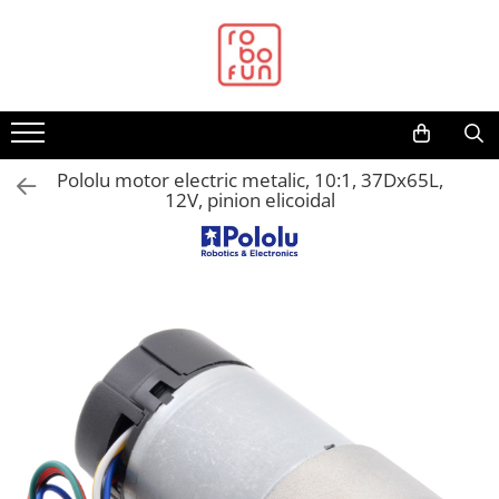
Toate Produsele
Arduino Original
Arduino Compatibil
Raspberry PI
Pololu motor electric metalic, 10:1, 37Dx65L,
12V, pinion elicoidal
Raspberry PI
Alimentare
Racire
Hat
Accesorii
Audio
Cabluri si Conectori
Camera
Cutii