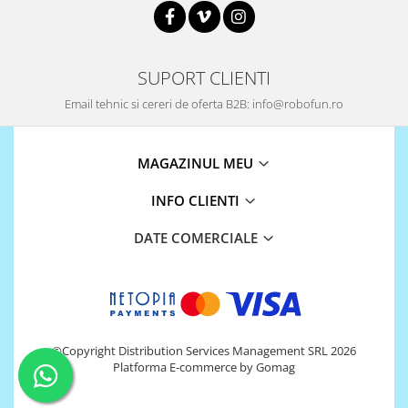
Platforme de dezvoltare
Arduino
Raspberry
SUPORT CLIENTI
.NET
Email tehnic si cereri de oferta B2B: info@robofun.ro
Android
ARM
MAGAZINUL MEU
AVR
INFO CLIENTI
Espruino
Feather
DATE COMERCIALE
Flora
FPGA
Intel
Latte Panda
©Copyright Distribution Services Management SRL 2026
Platforma E-commerce by Gomag
Micro:bit
Nvidia