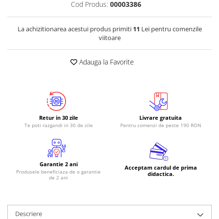
Cod Produs:
00003386
RS-485
RTC
La achizitionarea acestui produs primiti
11
Lei pentru comenzile
viitoare
Telecomenzi
Accesorii
Adauga la Favorite
Accesorii
Antene
Breadboard
Cabluri
Retur in 30 zile
Livrare gratuita
Te poti razgandi in 30 de zile
Pentru comenzi de peste 190 RON
Conectori
Cutii
Sticker
Garantie 2 ani
Acceptam cardul de prima
Produsele beneficiaza de o garantie
didactica.
Componente
de 2 ani
Butoane, Tastaturi
Condensatoare
Descriere