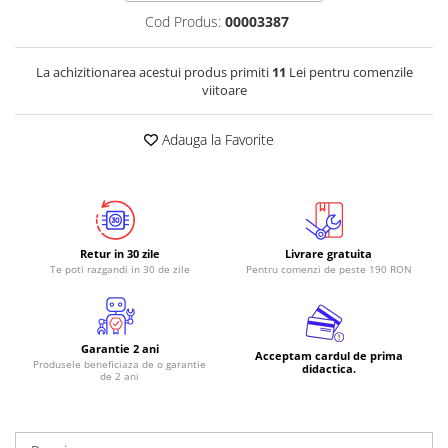
Cod Produs:
00003387
RS-485
RTC
La achizitionarea acestui produs primiti
11
Lei pentru comenzile
viitoare
Telecomenzi
Accesorii
Adauga la Favorite
Accesorii
Antene
Breadboard
Cabluri
Retur in 30 zile
Livrare gratuita
Te poti razgandi in 30 de zile
Pentru comenzi de peste 190 RON
Conectori
Cutii
Sticker
Garantie 2 ani
Acceptam cardul de prima
Componente
Produsele beneficiaza de o garantie
didactica.
de 2 ani
Butoane, Tastaturi
Condensatoare