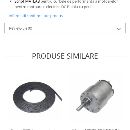
Script MATLAB
pentru curbele de performanta a motoarelor
Puzzle mecanic Ugears
pentru motoarele electrice DC Pololu cu perii
Organizator de chei Wunderkey
Informatii conformitate produs
Constructor foto Mozabrick &
Review-uri
(0)
Qbrix
Puzzle lemn Cluebox
Jocuri de societate
PRODUSE SIMILARE
Mecanice
3D Printer & CNC
Actuator
Altele
Driver
Altele
DC
Servo
Stepper