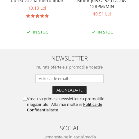
Encoder
Curea GT2 la metru liniar
Motor JGB37-520 DC24V
12RPM/MIN
10,13 Lei
Mecanice
49,51 Lei
Motoare
Micro Metal
IN STOC
IN STOC
Motoare
Motor 25D
Motor 37D
NEWSLETTER
Motoreductor plastic
Nu rata ofertele si promotiile noastre
Stepper
Sub-Micro
Tamiya
Roti si Senile
Vreau sa primesc newsletter cu promotiile
Rulmenti
magazinului. Afla mai multe in
Politica de
Confidentialitate
Sasiu
Servomotoare
SOCIAL
Suruburi, Piulite, Conectare
Urmareste-ne in social media