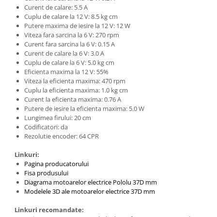
Filamente Speciale
Curent de calare: 5.5 A
Prusa I3 DIY Kit
Cuplu de calare la 12 V: 8.5 kg cm
Putere maxima de iesire la 12 V: 12 W
Carti
Viteza fara sarcina la 6 V: 270 rpm
Pentru Incepatori
Curent fara sarcina la 6 V: 0.15 A
Curent de calare la 6 V: 3.0 A
Kituri incepatori Arduino
Cuplu de calare la 6 V: 5.0 kg cm
Pentru Incepatori
Eficienta maxima la 12 V: 55%
Viteza la eficienta maxima: 470 rpm
Micro:bit
Cuplu la eficienta maxima: 1.0 kg cm
Curent la eficienta maxima: 0.76 A
Junior Robotics
Putere de iesire la eficienta maxima: 5.0 W
Carti
Lungimea firului: 20 cm
Codificatori: da
Junior Robotics
Rezolutie encoder: 64 CPR
Lego Education
Linkuri:
STEM Education
Pagina producatorului
Fisa produsului
Ugears
Diagrama motoarelor electrice Pololu 37D mm
Kit Fun
Modelele 3D ale motoarelor electrice 37D mm
Kit Roboti
Linkuri recomandate:
Cadouri