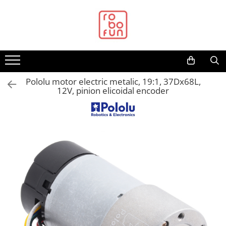
Toate Produsele
Arduino Original
Arduino Compatibil
Raspberry PI
Pololu motor electric metalic, 19:1, 37Dx68L,
12V, pinion elicoidal encoder
Raspberry PI
Alimentare
Racire
Hat
Accesorii
Audio
Cabluri si Conectori
Camera
Cutii