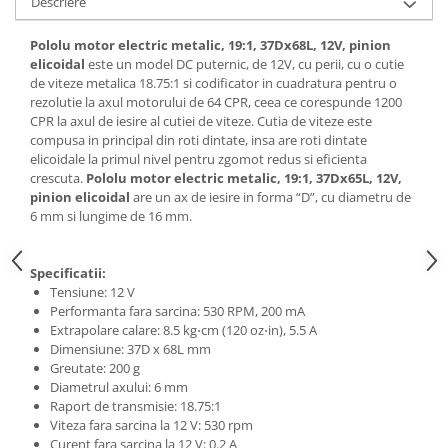
Descriere
Generale
LED
Pololu motor electric metalic, 19:1, 37Dx68L, 12V, pinion
elicoidal
este un model DC puternic, de 12V, cu perii, cu o cutie
Microcontrollere AVR
de viteze metalica 18.75:1 si codificator in cuadratura pentru o
PCB - Placute Circuit
rezolutie la axul motorului de 64 CPR, ceea ce corespunde 1200
CPR la axul de iesire al cutiei de viteze. Cutia de viteze este
Rezistoare
compusa in principal din roti dintate, insa are roti dintate
elicoidale la primul nivel pentru zgomot redus si eficienta
Creion 3D 3Doodler
crescuta.
Pololu motor electric metalic, 19:1, 37Dx65L, 12V,
Imprimante 3D
pinion elicoidal
are un ax de iesire in forma “D”, cu diametru de
Imprimante 3D
6 mm si lungime de 16 mm.
3Doodler
Specificatii:
Componente
Tensiune: 12 V
Componente
Performanta fara sarcina: 530 RPM, 200 mA
Extrapolare calare: 8.5 kg⋅cm (120 oz⋅in), 5.5 A
Componente E3D
Dimensiune: 37D x 68L mm
Filament Premium ABS 1.75 mm
Greutate: 200 g
Diametrul axului: 6 mm
Filament Premium ABS 3 mm
Raport de transmisie: 18.75:1
Filament Premium PLA 1.75 mm
Viteza fara sarcina la 12 V: 530 rpm
Curent fara sarcina la 12 V: 0.2 A