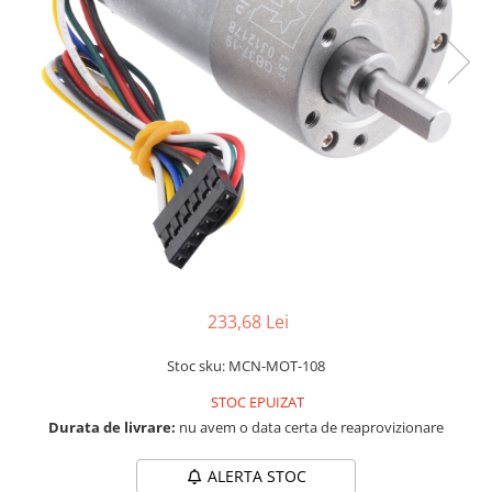
LCD
Module
Adaptoare si convertoare
ADC
Audio
CAN
Convertor nivel logic
Convertor USB la serial
Datalogger
LCD
233,68 Lei
Module
Stoc sku: MCN-MOT-108
Multiplexor
STOC EPUIZAT
Radio
Durata de livrare:
nu avem o data certa de reaprovizionare
Releu
ALERTA STOC
RS-232