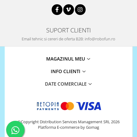
Platforme de dezvoltare
Arduino
Raspberry
SUPORT CLIENTI
.NET
Email tehnic si cereri de oferta B2B: info@robofun.ro
Android
ARM
AVR
MAGAZINUL MEU
Espruino
INFO CLIENTI
Feather
DATE COMERCIALE
Flora
FPGA
Intel
Latte Panda
©Copyright Distribution Services Management SRL 2026
Micro:bit
Platforma E-commerce by Gomag
Nvidia