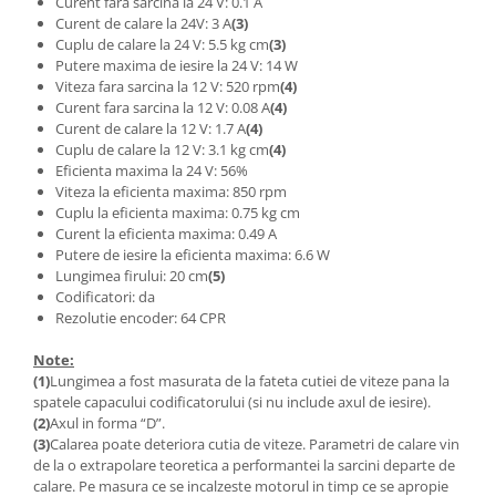
Curent fara sarcina la 24 V: 0.1 A
Curent de calare la 24V: 3 A
(3)
Cuplu de calare la 24 V: 5.5 kg cm
(3)
Putere maxima de iesire la 24 V: 14 W
Viteza fara sarcina la 12 V: 520 rpm
(4)
Curent fara sarcina la 12 V: 0.08 A
(4)
Curent de calare la 12 V: 1.7 A
(4)
Cuplu de calare la 12 V: 3.1 kg cm
(4)
Eficienta maxima la 24 V: 56%
Viteza la eficienta maxima: 850 rpm
Cuplu la eficienta maxima: 0.75 kg cm
Curent la eficienta maxima: 0.49 A
Putere de iesire la eficienta maxima: 6.6 W
Lungimea firului: 20 cm
(5)
Codificatori: da
Rezolutie encoder: 64 CPR
Note:
(1)
Lungimea a fost masurata de la fateta cutiei de viteze pana la
spatele capacului codificatorului (si nu include axul de iesire).
(2)
Axul in forma “D”.
(3)
Calarea poate deteriora cutia de viteze. Parametri de calare vin
de la o extrapolare teoretica a performantei la sarcini departe de
calare. Pe masura ce se incalzeste motorul in timp ce se apropie