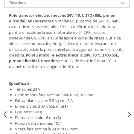
Descriere
Pololu motor electric metalic 24V, 10:1, 37Dx65L, pinion
elicoidal, encoder
este un model DC puternic, de 24V, cu perii,
cu o cutie de viteze metalica 10:1 si codificator in cuadratura
pentru o rezolutie la axul motorului de 64 CPR, ceea ce
corespunde 640 CPR la axul de iesire al cutiei de viteze. Cutia de
viteze este compusa in principal din roti dintate, insa are roti
dintate elicoidale la primul nivel pentru zgomot redus si eficienta
crescuta.
Pololu motor electric metalic 24V, 10:1, 37Dx65L,
pinion elicoidal, encoder
are un ax de iesire in forma “D”, cu
diametru de 6 mm si lungime de 16 mm.
Specificatii:
Tensiune: 24 V
Performanta fara sarcina: 1000 RPM, 100 mA
Extrapolare calare: 5.5 kg⋅cm, 3 A
Dimensiune: 37D x 65L mm
(1)
Greutate: 190 g
Diametrul axului: 6 mm
(2)
Raport de transmisie: 10:1
Viteza fara sarcina la 24 V: 1000 rpm