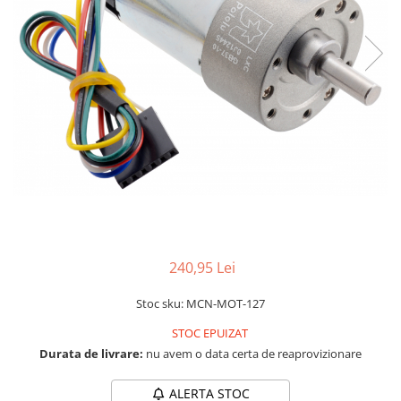
RS-232
Micro:bit
PIR
Motor 25D
Motor 37D
RS-485
Nvidia
Radar
Motoreductor plastic
RTC
Olinuxino
Sonar
Stepper
Telecomenzi
Photon
Sunet
Sub-Micro
PIC
Tensiune
Tamiya
Platforme de dezvoltare
Termocuple
Roti si Senile
Python
Video
Rulmenti
Teensy
Vreme
Sasiu
Thing
Servomotoare
240,95 Lei
TI
Suruburi, Piulite, Conectare
Stoc sku: MCN-MOT-127
STOC EPUIZAT
Durata de livrare:
nu avem o data certa de reaprovizionare
ALERTA STOC