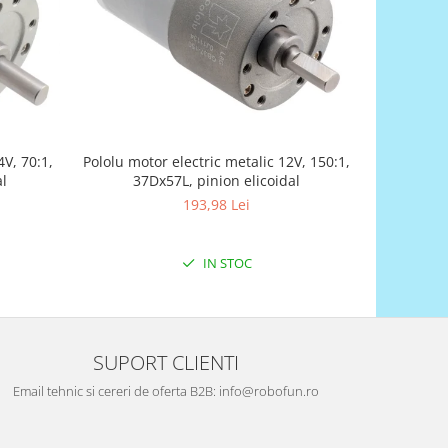
4V, 70:1,
Pololu motor electric metalic 12V, 150:1,
Univ
al
37Dx57L, pinion elicoidal
193,98 Lei
IN STOC
SUPORT CLIENTI
Email tehnic si cereri de oferta B2B: info@robofun.ro