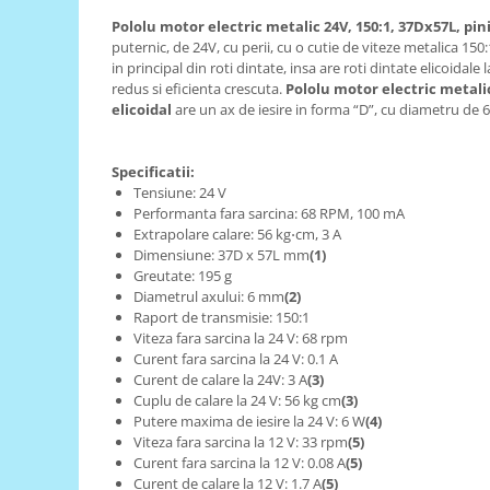
Pololu motor electric metalic 24V, 150:1, 37Dx57L, pin
RS-485
puternic, de 24V, cu perii, cu o cutie de viteze metalica 15
RTC
in principal din roti dintate, insa are roti dintate elicoidal
redus si eficienta crescuta.
Pololu motor electric metalic
Telecomenzi
elicoidal
are un ax de iesire in forma “D”, cu diametru de
Accesorii
Accesorii
Specificatii:
Tensiune: 24 V
Antene
Performanta fara sarcina: 68 RPM, 100 mA
Breadboard
Extrapolare calare: 56 kg⋅cm, 3 A
Dimensiune: 37D x 57L mm
(1)
Cabluri
Greutate: 195 g
Conectori
Diametrul axului: 6 mm
(2)
Raport de transmisie: 150:1
Cutii
Viteza fara sarcina la 24 V: 68 rpm
Curent fara sarcina la 24 V: 0.1 A
Sticker
Curent de calare la 24V: 3 A
(3)
Componente
Cuplu de calare la 24 V: 56 kg cm
(3)
Putere maxima de iesire la 24 V: 6 W
(4)
Butoane, Tastaturi
Viteza fara sarcina la 12 V: 33 rpm
(5)
Condensatoare
Curent fara sarcina la 12 V: 0.08 A
(5)
Curent de calare la 12 V: 1.7 A
(5)