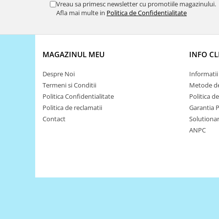
Encoder
Vreau sa primesc newsletter cu promotiile magazinului.
Afla mai multe in
Politica de Confidentialitate
Mecanice
Motoare
Micro Metal
MAGAZINUL MEU
INFO CL
Motoare
Motor 25D
Despre Noi
Informatii 
Motor 37D
Termeni si Conditii
Metode de
Motoreductor plastic
Politica Confidentialitate
Politica d
Politica de reclamatii
Garantia 
Stepper
Contact
Solutionare
Sub-Micro
ANPC
Tamiya
Roti si Senile
Rulmenti
Sasiu
Servomotoare
Suruburi, Piulite, Conectare