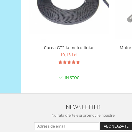
Puzzle mecanic Ugears
Organizator de chei Wunderkey
Constructor foto Mozabrick &
Qbrix
Puzzle lemn Cluebox
Motor
Curea GT2 la metru liniar
Jocuri de societate
10,13 Lei
Mecanice
3D Printer & CNC
Actuator
IN STOC
Altele
Driver
Altele
NEWSLETTER
DC
Nu rata ofertele si promotiile noastre
Servo
Stepper