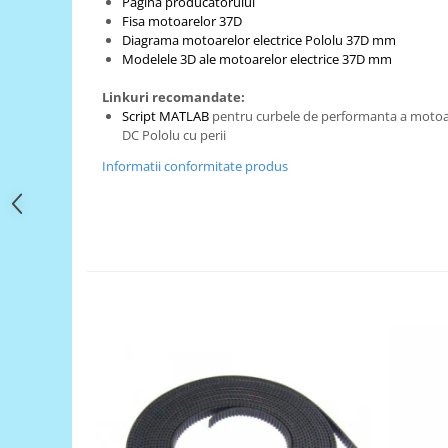
Filamente Speciale
Pagina producatorului
Fisa motoarelor 37D
Prusa I3 DIY Kit
Diagrama motoarelor electrice Pololu 37D mm
Modelele 3D ale motoarelor electrice 37D mm
Carti
Pentru Incepatori
Linkuri recomandate:
Kituri incepatori Arduino
Script MATLAB
pentru curbele de performanta a motoar
DC Pololu cu perii
Pentru Incepatori
Informatii conformitate produs
Micro:bit
Junior Robotics
Carti
Junior Robotics
Lego Education
STEM Education
Ugears
Kit Fun
Kit Roboti
Cadouri