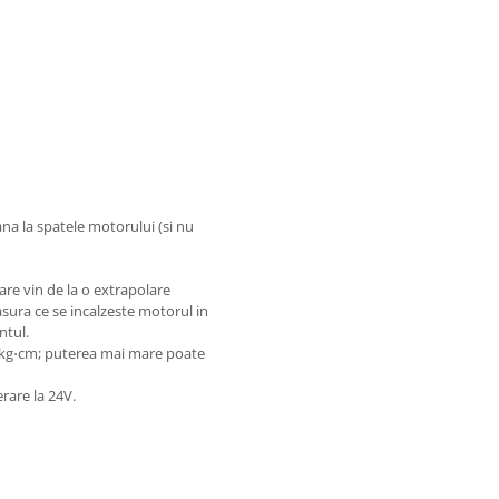
na la spatele motorului (si nu
are vin de la o extrapolare
asura ce se incalzeste motorul in
ntul.
 kg⋅cm; puterea mai mare poate
rare la 24V.