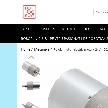
Toate Produsele
Arduino Original
TOATE PRODUSELE
NOUTATI
REDUCERI
ACHI
Arduino Compatibil
Raspberry PI
ROBOFUN CLUB - PENTRU PASIONATII DE ROBOTICA S
Raspberry PI
Home /
Mecanice /
Pololu motor electric metalic 24V, 150:
Alimentare
Racire
Hat
Accesorii
Audio
Cabluri si Conectori
Camera
Cutii