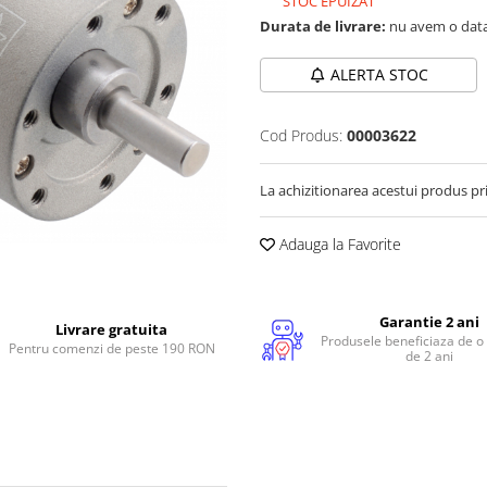
STOC EPUIZAT
Durata de livrare:
nu avem o data
ALERTA STOC
Cod Produs:
00003622
La achizitionarea acestui produs pr
Adauga la Favorite
Garantie 2 ani
Livrare gratuita
Produsele beneficiaza de o
Pentru comenzi de peste 190 RON
de 2 ani