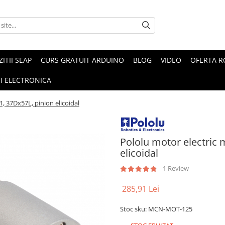
ZITII SEAP
CURS GRATUIT ARDUINO
BLOG
VIDEO
OFERTA 
I ELECTRONICA
1, 37Dx57L, pinion elicoidal
Pololu motor electric 
elicoidal
1 Review
285,91 Lei
Stoc sku: MCN-MOT-125