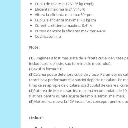
Generale
Cuplu de calare la 12 V: 36 kg cm
(5)
Eficienta maxima la 24 V: 45 %
LED
Viteza la eficienta maxima: 59 rpm
Microcontrollere AVR
Cuplu la eficienta maxima: 7.3 kg cm
Curent la eficienta maxima: 0.41 A
PCB - Placute Circuit
Putere de iesire la eficienta maxima: 4.4 W
Codificatori: nu
Rezistoare
Creion 3D 3Doodler
Note:
Imprimante 3D
(1)
Lungimea a fost masurata de la fateta cutiei de viteze pa
Imprimante 3D
include axul de iesire sau terminalele motorului).
(2)
Axul in forma “D”.
3Doodler
(3)
Calarea poate deteriora cutia de viteze. Parametri de cal
Componente
teoretica a performantei la sarcini departe de calare. Pe m
timp ce se apropie de o calare, scad cuplul de calare si cure
Componente
(4)
Puterea de iesire la sarcina maxima recomandata de 10
Componente E3D
fi atinsa pentru durate scurte de timp la sarcini mai mari.
(5)
Motorul va opera la 12V insa a fost conceput pentru ope
Filament Premium ABS 1.75 mm
Filament Premium ABS 3 mm
Linkuri:
Filament Premium PLA 1.75 mm