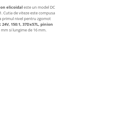
ion elicoidal
este un model DC
0:1. Cutia de viteze este compusa
e la primul nivel pentru zgomot
 24V, 150:1, 37Dx57L, pinion
 6 mm si lungime de 16 mm.