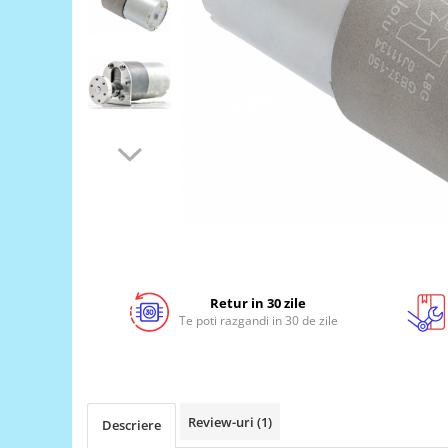
LCD
Module
Adaptoare si convertoare
ADC
Audio
CAN
Convertor nivel logic
Convertor USB la serial
Datalogger
LCD
Retur in 30 zile
Module
Te poti razgandi in 30 de zile
Multiplexor
Radio
Releu
Review-uri
(1)
Descriere
RS-232