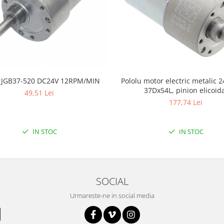
 JGB37-520 DC24V 12RPM/MIN
Pololu motor electric metalic 2
37Dx54L, pinion elicoid
49,51 Lei
177,74 Lei
IN STOC
IN STOC
SOCIAL
Urmareste-ne in social media