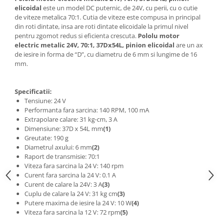
Generale
elicoidal
este un model DC puternic, de 24V, cu perii, cu o cutie
de viteze metalica 70:1. Cutia de viteze este compusa in principal
LED
din roti dintate, insa are roti dintate elicoidale la primul nivel
Microcontrollere AVR
pentru zgomot redus si eficienta crescuta.
Pololu motor
electric metalic 24V, 70:1, 37Dx54L, pinion elicoidal
are un ax
PCB - Placute Circuit
de iesire in forma de “D”, cu diametru de 6 mm si lungime de 16
Rezistoare
mm.
Creion 3D 3Doodler
Imprimante 3D
Specificatii:
Tensiune: 24 V
Imprimante 3D
Performanta fara sarcina: 140 RPM, 100 mA
3Doodler
Extrapolare calare: 31 kg⋅cm, 3 A
Dimensiune: 37D x 54L mm
(1)
Componente
Greutate: 190 g
Diametrul axului: 6 mm
(2)
Componente
Raport de transmisie: 70:1
Componente E3D
Viteza fara sarcina la 24 V: 140 rpm
Filament Premium ABS 1.75 mm
Curent fara sarcina la 24 V: 0.1 A
Curent de calare la 24V: 3 A
(3)
Filament Premium ABS 3 mm
Cuplu de calare la 24 V: 31 kg cm
(3)
Putere maxima de iesire la 24 V: 10 W
(4)
Filament Premium PLA 1.75 mm
Viteza fara sarcina la 12 V: 72 rpm
(5)