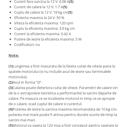
Filamente Speciale
Curent fara sarcina la 12 V: 0.08 A
(5)
Curent de calare la 12 V: 1.7 A
(5)
Prusa I3 DIY Kit
Cuplu de calare la 12 V: 18 kg cm
(5)
Eficienta maxima la 24 V: 50 %
Carti
Viteza la eficienta maxima: 120 rpm
Pentru Incepatori
Cuplu la eficienta maxima: 3.9 kg cm
Kituri incepatori Arduino
Curent la eficienta maxima: 0.42 A
Putere de iesire la eficienta maxima: 5 W
Pentru Incepatori
Codificatori: nu
Micro:bit
Note:
Junior Robotics
(1)
Lungimea a fost masurata de la fateta cutiei de viteze pana la
Carti
spatele motorului (si nu include axul de iesire sau terminalele
Junior Robotics
motorului).
(2)
Axul in forma “D”.
Lego Education
(3)
Calarea poate deteriora cutia de viteze. Parametri de calare vin
STEM Education
de la o extrapolare teoretica a performantei la sarcini departe de
calare. Pe masura ce se incalzeste motorul in timp ce se apropie
Ugears
de o calare, scad cuplul de calare si curentul.
(4)
Puterea de iesire la sarcina maxima recomandata de 10 kg⋅cm;
Kit Fun
puterea mai mare poate fi atinsa pentru durate scurte de timp la
Kit Roboti
sarcini mai mari.
Cadouri
(5)
Motorul va opera la 12V insa a fost conceput pentru operare la