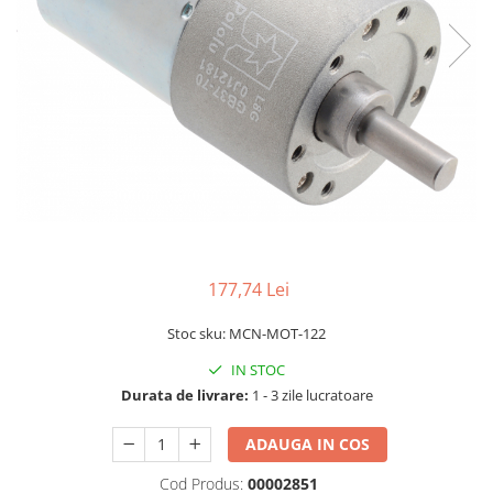
LCD
Module
Adaptoare si convertoare
ADC
Audio
CAN
Convertor nivel logic
Convertor USB la serial
Datalogger
177,74 Lei
LCD
Stoc sku: MCN-MOT-122
Module
IN STOC
Multiplexor
Durata de livrare:
1 - 3 zile lucratoare
Radio
ADAUGA IN COS
Releu
Cod Produs:
00002851
RS-232