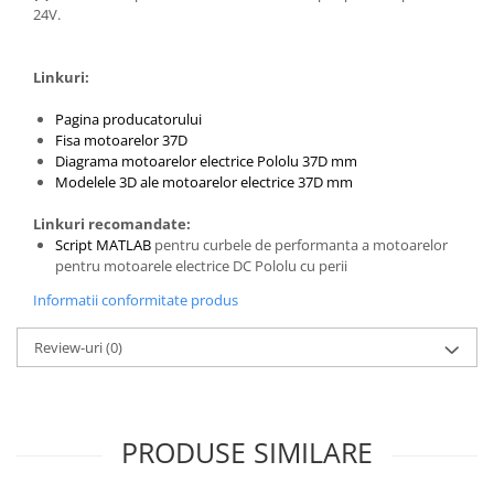
24V.
Puzzle mecanic Ugears
Organizator de chei Wunderkey
Linkuri:
Constructor foto Mozabrick &
Qbrix
Pagina producatorului
Fisa motoarelor 37D
Puzzle lemn Cluebox
Diagrama motoarelor electrice Pololu 37D mm
Jocuri de societate
Modelele 3D ale motoarelor electrice 37D mm
Mecanice
Linkuri recomandate:
3D Printer & CNC
Script MATLAB
pentru curbele de performanta a motoarelor
pentru motoarele electrice DC Pololu cu perii
Actuator
Informatii conformitate produs
Altele
Driver
Review-uri
(0)
Altele
DC
Servo
PRODUSE SIMILARE
Stepper