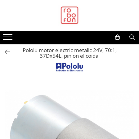
Toate Produsele
Arduino Original
Arduino Compatibil
Raspberry PI
Pololu motor electric metalic 24V, 70:1,
37Dx54L, pinion elicoidal
Raspberry PI
Alimentare
Racire
Hat
Accesorii
Audio
Cabluri si Conectori
Camera
Cutii