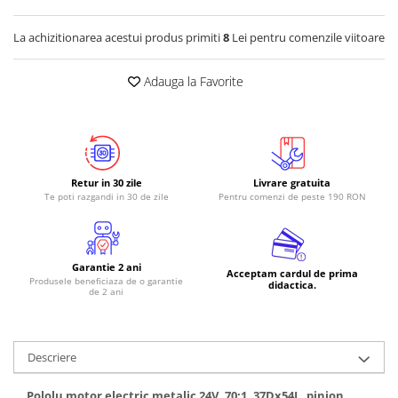
RS-485
La achizitionarea acestui produs primiti
8
Lei pentru comenzile viitoare
RTC
Telecomenzi
Adauga la Favorite
Accesorii
Accesorii
Antene
Retur in 30 zile
Livrare gratuita
Breadboard
Te poti razgandi in 30 de zile
Pentru comenzi de peste 190 RON
Cabluri
Conectori
Garantie 2 ani
Cutii
Acceptam cardul de prima
Produsele beneficiaza de o garantie
didactica.
de 2 ani
Sticker
Componente
Butoane, Tastaturi
Descriere
Condensatoare
Pololu motor electric metalic 24V, 70:1, 37Dx54L, pinion