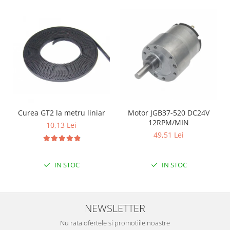
Encoder
Mecanice
Motoare
Micro Metal
Motoare
Motor 25D
Motor 37D
Motoreductor plastic
Curea GT2 la metru liniar
Motor JGB37-520 DC24V
Stepper
12RPM/MIN
10,13 Lei
Sub-Micro
49,51 Lei
Tamiya
Roti si Senile
IN STOC
IN STOC
Rulmenti
Sasiu
Servomotoare
NEWSLETTER
Suruburi, Piulite, Conectare
Nu rata ofertele si promotiile noastre