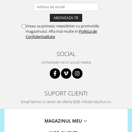
Platforme de dezvoltare
Arduino
Raspberry
Vreau sa primesc newsletter cu promotiile
.NET
magazinului. Afla mai multe in
Politica de
Confidentialitate
Android
ARM
SOCIAL
AVR
Urmareste-ne in social media
Espruino
Feather
Flora
SUPORT CLIENTI
FPGA
Intel
Email tehnic si cereri de oferta B2B: info@robofun.ro
Latte Panda
Micro:bit
MAGAZINUL MEU
Nvidia