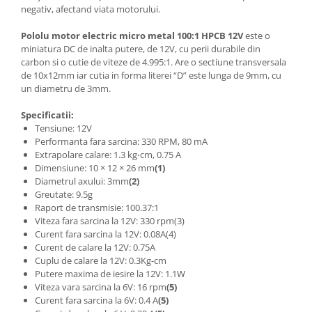
negativ, afectand viata motorului.
Pololu motor electric micro metal 100:1 HPCB 12V
este o
miniatura DC de inalta putere, de 12V, cu perii durabile din
carbon si o cutie de viteze de 4.995:1. Are o sectiune transversala
de 10x12mm iar cutia in forma literei “D” este lunga de 9mm, cu
un diametru de 3mm.
Specificatii:
Tensiune: 12V
Performanta fara sarcina: 330 RPM, 80 mA
Extrapolare calare: 1.3 kg⋅cm, 0.75 A
Dimensiune: 10 × 12 × 26 mm
(1)
Diametrul axului: 3mm
(2)
Greutate: 9.5g
Raport de transmisie: 100.37:1
Viteza fara sarcina la 12V: 330 rpm(3)
Curent fara sarcina la 12V: 0.08A(4)
Curent de calare la 12V: 0.75A
Cuplu de calare la 12V: 0.3Kg-cm
Putere maxima de iesire la 12V: 1.1W
Viteza vara sarcina la 6V: 16 rpm
(5)
Curent fara sarcina la 6V: 0.4 A
(5)