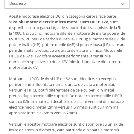
Descriere
Aceste motorase electrice DC, din categoria carora face parte
si
Pololu motor electric micro metal 100:1 HPCB 12V
, sunt
disponibile intr-o gama larga de raporturi de transmisie, de la 5:1
la 1000:1, si cu cinci motoare diferite: motoare de inalta putere, de
6V si 12V, cu perii de carbon durabile (HPCB); si motoare de 6V, de
putere inalta (HP), putere medie (MP) si putere joasa (LP), care au
perii din metal pretios, cu o durata de viata mai mica. Motoarele
HPCB de 6V si 12V ofera aceeasi performanta la tensiunile
nominale respective, cu doar 12V folosind jumatate din curentul
motorului de 6V.
Motoarele HPCB de 6V si HP de 6V sunt identice, cu exceptia
periilor, fiind influentata numai durata de viata a motorului.
Versiunile HPCB pot fi diferentiate de cele cu perii din metal
pretios dupa terminatiile cuprurii. De notat ca terminatiile HPCB
sunt cu 0.5mm mai mari decat cele de la alte versiuni de motoare
electrice micro metal (2mm versus 1.5mm) si sunt cu 1mm mai
apropiate intre ele (6mm versus 7mm).
Versiunile acestor motoare electrice sunt disponibile cu un ax de
iesire de 1mm in diametru, care patrunde din spatele motorului.