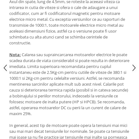
Axul din spate, lung de 4.5mm, se roteste la aceeasi viteza ca
intrarea in cutia de viteze si ofera o cale de adaugare a unui
codificator, cum ar fi codificatorul magnetic pentru motoare
electrice micro metal. Cu exceptia versiunilor ce au raporturi de
transmisie de 1000:1, toate motoarele electrice micro metal au
aceleasi dimensiuni fizice, astfel ca o versiune poate fi usor
schimbata cu alta atunci cand se schimba cerintele de
constructie.
Nota:
Calarea sau supraincarcarea motoarelor electrice le poate
scadea durata de viata considerabil si poate rezulta in deteriorare
imediata. Limita superioara recomandata pentru cuplul
instantaneu este de 2.5Kg-cm pentru cutiile de viteze de 380:1 si
1000:1 si 2Kg-cm pentru celelalte versiuni. Astfel, se recomanda
mentinerea sarcinilor aplicate mult sub acest nivel. Calarile pot
cauza si deteriorarea termica rapida (posibil si in cateva secunde)
a bobinajului si periilor motorului, indeosebi la versiunile ce
folosesc motoare de inalta putere (HP si HPCB). Se recomanda,
astfel, operarea motoarelor DC cu perii la un curent de calare de
maxim 25%.
In general, acest tip de motoare poate opera la tensiuni mai mici
sau mai mari decat tensiunile lor nominale. Se poate ca tensiunile
mai joase sa nu fie practice iar tensiunile mai inalte sa porneasca