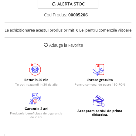
ALERTA STOC
Cod Produs:
00005206
La achizitionarea acestui produs primiti
6
Lei pentru comenzile viitoare
Adauga la Favorite
Retur in 30 zile
Livrare gratuita
Te poti razgandi in 30 de zile
Pentru comenzi de peste 190 RON
Garantie 2 ani
Acceptam cardul de prima
Produsele beneficiaza de o garantie
didactica.
de 2 ani