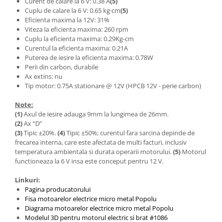
Curent de calare la 6 V: 0.38 A
(5)
Cuplu de calare la 6 V: 0.65 kg·cm
(5)
Eficienta maxima la 12V: 31%
Viteza la eficienta maxima: 260 rpm
Cuplu la eficienta maxima: 0.29Kg-cm
Curentul la eficienta maxima: 0.21A
Puterea de iesire la eficienta maxima: 0.78W
Perii din carbon, durabile
Ax extins: nu
Tip motor: 0.75A stationare @ 12V (HPCB 12V - perie carbon)
Note:
(1)
Axul de iesire adauga 9mm la lungimea de 26mm.
(2)
Ax “D”
(3)
Tipic ±20%.
(4)
Tipic ±50%; curentul fara sarcina depinde de
frecarea interna, care este afectata de multi facturi, inclusiv
temperatura ambientala si durata operarii motorului.
(5)
Motorul
functioneaza la 6 V insa este conceput pentru 12 V.
Linkuri:
Pagina producatorului
Fisa motoarelor electrice micro metal Popolu
Diagrama motoarelor electrice micro metal Popolu
Modelul 3D pentru motorul electric si brat #1086