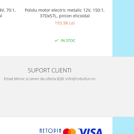
4V, 70:1,
Pololu motor electric metalic 12V, 150:1,
Univ
al
37Dx57L, pinion elicoidal
193,98 Lei
IN STOC
SUPORT CLIENTI
Email tehnic si cereri de oferta B2B: info@robofun.ro