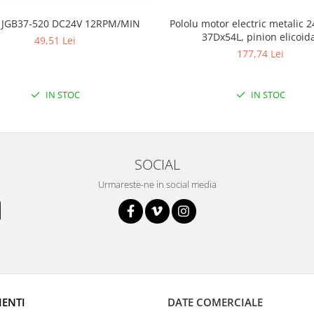
 JGB37-520 DC24V 12RPM/MIN
Pololu motor electric metalic 2
37Dx54L, pinion elicoid
49,51 Lei
177,74 Lei
IN STOC
IN STOC
SOCIAL
Urmareste-ne in social media
IENTI
DATE COMERCIALE