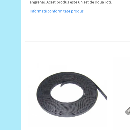
angrenaj. Acest produs este un set de doua roti.
RS-485
Informatii conformitate produs
RTC
Telecomenzi
Accesorii
Accesorii
Antene
Breadboard
Cabluri
Conectori
Cutii
Sticker
Componente
Butoane, Tastaturi
Condensatoare