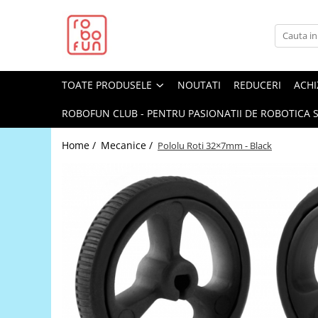
Toate Produsele
Arduino Original
TOATE PRODUSELE
NOUTATI
REDUCERI
ACHI
Arduino Compatibil
Raspberry PI
ROBOFUN CLUB - PENTRU PASIONATII DE ROBOTICA S
Raspberry PI
Home /
Mecanice /
Pololu Roti 32×7mm - Black
Alimentare
Racire
Hat
Accesorii
Audio
Cabluri si Conectori
Camera
Cutii