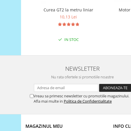
Generale
Motor
Curea GT2 la metru liniar
LED
10,13 Lei
Microcontrollere AVR
PCB - Placute Circuit
Rezistoare
IN STOC
Creion 3D 3Doodler
Imprimante 3D
Imprimante 3D
NEWSLETTER
3Doodler
Nu rata ofertele si promotiile noastre
Componente
Componente
Vreau sa primesc newsletter cu promotiile magazinului.
Componente E3D
Afla mai multe in
Politica de Confidentialitate
Filament Premium ABS 1.75 mm
Filament Premium ABS 3 mm
Filament Premium PLA 1.75 mm
MAGAZINUL MEU
INFO CL