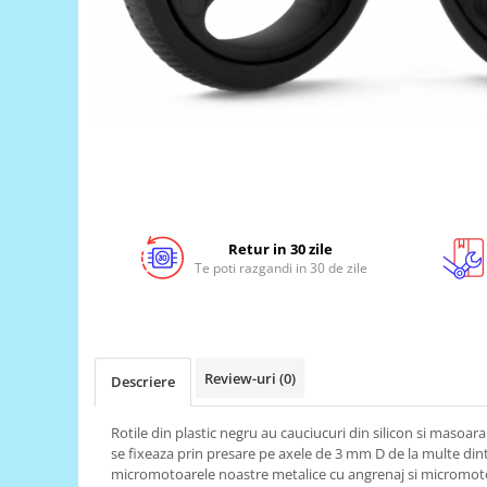
LCD
Module
Adaptoare si convertoare
ADC
Audio
CAN
Convertor nivel logic
Convertor USB la serial
Retur in 30 zile
Te poti razgandi in 30 de zile
Datalogger
LCD
Module
Review-uri
(0)
Descriere
Multiplexor
Radio
Rotile din plastic negru au cauciucuri din silicon si masoara
Releu
se fixeaza prin presare pe axele de 3 mm D de la multe din
micromotoarele noastre metalice cu angrenaj si micromoto
RS-232