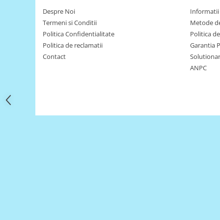
Filamente Speciale
Despre Noi
Informatii 
Prusa I3 DIY Kit
Termeni si Conditii
Metode de
Carti
Politica Confidentialitate
Politica d
Pentru Incepatori
Politica de reclamatii
Garantia 
Contact
Solutionare
Kituri incepatori Arduino
ANPC
Pentru Incepatori
Micro:bit
Junior Robotics
Carti
Junior Robotics
Lego Education
STEM Education
Ugears
Kit Fun
Kit Roboti
Cadouri