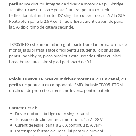
Generale
perii
aduce circuitul integrat de driver de motor de tip H-bridge
Toshiba TB9051FTG care poate fi utilizat pentru controlul
LED
bidirectional al unui motor DC singular, cu perii, de la 4.5 V la 28 V.
Microcontrollere AVR
Poate oferi pana la 2.6 A continuu si livra curent de varf de pana
la 5 A (tipic) timp de cateva secunde.
PCB - Placute Circuit
Rezistoare
TB9051FTG este un circuit integrat foarte bun dar formatul mic de
Creion 3D 3Doodler
montaj la suprafata il face dificil pentru studentul obisnuit sau
pentru hobbby-st; placa breakout este usor de utilizat cu placi
Imprimante 3D
breadboard fara lipire si placi perfboard de 0.1”.
Imprimante 3D
3Doodler
Pololu TB9051FTG breakout driver motor DC cu un canal, cu
Componente
perii
vine populata cu componente SMD, inclusiv TB9051FTG si
un circuit de protectie la tensiune inversa pentru baterie.
Componente
Componente E3D
Caracteristici:
Filament Premium ABS 1.75 mm
Driver motor H-bridge cu un singur canal
Filament Premium ABS 3 mm
Tensiunea de alimentare a motorului: 4.5 V - 28 V
Curent de iesire: pana la 2.6 A continuu (5 A varf)
Filament Premium PLA 1.75 mm
Intrerupere fortata a curentului pentru a preveni