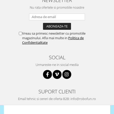
Olinuxino
Nu rata ofertele si promotiile noastre
Photon
PIC
Platforme de dezvoltare
Vreau sa primesc newsletter cu promotiile
Python
magazinului. Afla mai multe in
Politica de
Confidentialitate
Teensy
Thing
SOCIAL
TI
Urmareste-ne in social media
Senzori
Accelerometru
Biometric
SUPORT CLIENTI
Curent
Forta
Email tehnic si cereri de oferta B2B: info@robofun.ro
Giroscop