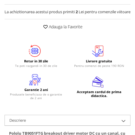
RS-485
La achizitionarea acestui produs primiti
2
Lei pentru comenzile viitoare
RTC
Adauga la Favorite
Telecomenzi
Accesorii
Accesorii
Antene
Retur in 30 zile
Livrare gratuita
Breadboard
Te poti razgandi in 30 de zile
Pentru comenzi de peste 190 RON
Cabluri
Conectori
Garantie 2 ani
Cutii
Acceptam cardul de prima
Produsele beneficiaza de o garantie
didactica.
de 2 ani
Sticker
Componente
Butoane, Tastaturi
Descriere
Condensatoare
Pololu TB9051FTG breakout driver motor DC cu un canal, cu