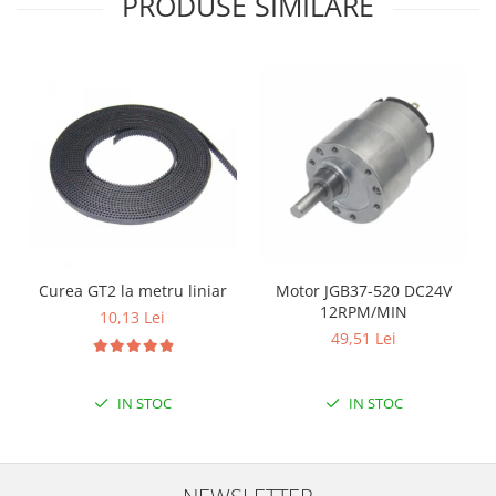
PRODUSE SIMILARE
Platforme de dezvoltare
Arduino
Raspberry
.NET
Android
ARM
AVR
Espruino
Feather
Curea GT2 la metru liniar
Motor JGB37-520 DC24V
12RPM/MIN
Flora
10,13 Lei
49,51 Lei
FPGA
Intel
IN STOC
IN STOC
Latte Panda
Micro:bit
Nvidia
NEWSLETTER