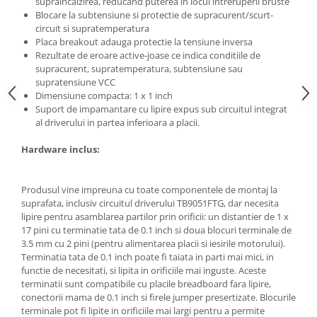
Filamente Speciale
supraincalzirea, reducand puterea in locul intreruperii bruste
Blocare la subtensiune si protectie de supracurent/scurt-
Prusa I3 DIY Kit
circuit si supratemperatura
Placa breakout adauga protectie la tensiune inversa
Carti
Rezultate de eroare active-joase ce indica conditiile de
Pentru Incepatori
supracurent, supratemperatura, subtensiune sau
Kituri incepatori Arduino
supratensiune VCC
Dimensiune compacta: 1 x 1 inch
Pentru Incepatori
Suport de impamantare cu lipire expus sub circuitul integrat
al driverului in partea inferioara a placii.
Micro:bit
Junior Robotics
Hardware inclus:
Carti
Junior Robotics
Produsul vine impreuna cu toate componentele de montaj la
suprafata, inclusiv circuitul driverului TB9051FTG, dar necesita
Lego Education
lipire pentru asamblarea partilor prin orificii: un distantier de 1 x
17 pini cu terminatie tata de 0.1 inch si doua blocuri terminale de
STEM Education
3.5 mm cu 2 pini (pentru alimentarea placii si iesirile motorului).
Ugears
Terminatia tata de 0.1 inch poate fi taiata in parti mai mici, in
functie de necesitati, si lipita in orificiile mai inguste. Aceste
Kit Fun
terminatii sunt compatibile cu placile breadboard fara lipire,
Kit Roboti
conectorii mama de 0.1 inch si firele jumper presertizate. Blocurile
terminale pot fi lipite in orificiile mai largi pentru a permite
Cadouri