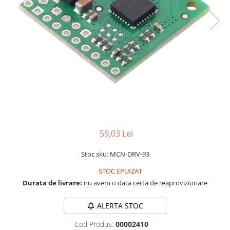
LCD
Module
Adaptoare si convertoare
ADC
Audio
CAN
Convertor nivel logic
Convertor USB la serial
59,03 Lei
Datalogger
LCD
Stoc sku: MCN-DRV-93
Module
STOC EPUIZAT
Multiplexor
Durata de livrare:
nu avem o data certa de reaprovizionare
Radio
ALERTA STOC
Releu
Cod Produs:
00002410
RS-232