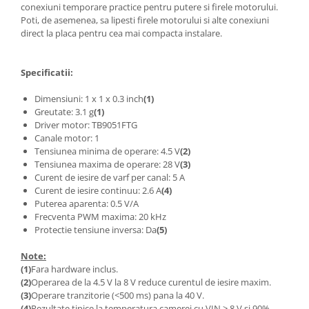
conexiuni temporare practice pentru putere si firele motorului.
Puzzle mecanic Ugears
Poti, de asemenea, sa lipesti firele motorului si alte conexiuni
direct la placa pentru cea mai compacta instalare.
Organizator de chei Wunderkey
Constructor foto Mozabrick &
Qbrix
Specificatii:
Puzzle lemn Cluebox
Dimensiuni: 1 x 1 x 0.3 inch
(1)
Greutate: 3.1 g
(1)
Jocuri de societate
Driver motor: TB9051FTG
Mecanice
Canale motor: 1
Tensiunea minima de operare: 4.5 V
(2)
3D Printer & CNC
Tensiunea maxima de operare: 28 V
(3)
Actuator
Curent de iesire de varf per canal: 5 A
Curent de iesire continuu: 2.6 A
(4)
Altele
Puterea aparenta: 0.5 V/A
Driver
Frecventa PWM maxima: 20 kHz
Protectie tensiune inversa: Da
(5)
Altele
DC
Note:
(1)
Fara hardware inclus.
Servo
(2)
Operarea de la 4.5 V la 8 V reduce curentul de iesire maxim.
Stepper
(3)
Operare tranzitorie (<500 ms) pana la 40 V.
(4)
Rezultate tipice la temperatura camerei cu VIN > 8 V si 90%