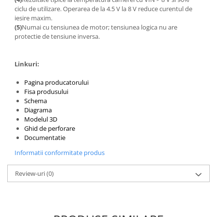
Encoder
ciclu de utilizare. Operarea de la 4.5 V la 8 V reduce curentul de
Mecanice
iesire maxim.
(5)
Numai cu tensiunea de motor; tensiunea logica nu are
Motoare
protectie de tensiune inversa.
Micro Metal
Motoare
Linkuri:
Motor 25D
Pagina producatorului
Motor 37D
Fisa produsului
Motoreductor plastic
Schema
Stepper
Diagrama
Modelul 3D
Sub-Micro
Ghid de perforare
Tamiya
Documentatie
Roti si Senile
Informatii conformitate produs
Rulmenti
Review-uri
(0)
Sasiu
Servomotoare
Suruburi, Piulite, Conectare