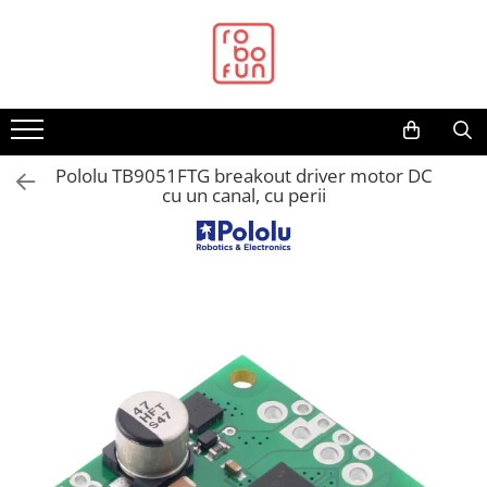
Toate Produsele
Arduino Original
Arduino Compatibil
Raspberry PI
Pololu TB9051FTG breakout driver motor DC
cu un canal, cu perii
Raspberry PI
Alimentare
Racire
Hat
Accesorii
Audio
Cabluri si Conectori
Camera
Cutii