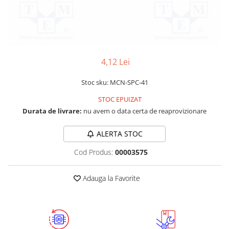
RS-232
Micro:bit
PIR
Motor 25D
Motor 37D
RS-485
Nvidia
Radar
Motoreductor plastic
RTC
Olinuxino
Sonar
Stepper
Telecomenzi
Photon
Sunet
4,12 Lei
Sub-Micro
PIC
Tensiune
Tamiya
Stoc sku: MCN-SPC-41
Platforme de dezvoltare
Termocuple
Roti si Senile
STOC EPUIZAT
Python
Video
Rulmenti
Durata de livrare:
nu avem o data certa de reaprovizionare
Teensy
Vreme
Sasiu
ALERTA STOC
Thing
Servomotoare
Cod Produs:
00003575
TI
Suruburi, Piulite, Conectare
Adauga la Favorite