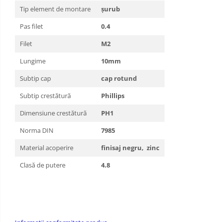
Tip element de montare
şurub
Pas filet
0.4
Filet
M2
Lungime
10mm
Subtip cap
cap rotund
Subtip crestătură
Phillips
Dimensiune crestătură
PH1
Norma DIN
7985
Material acoperire
finisaj negru, zinc
Clasă de putere
4.8