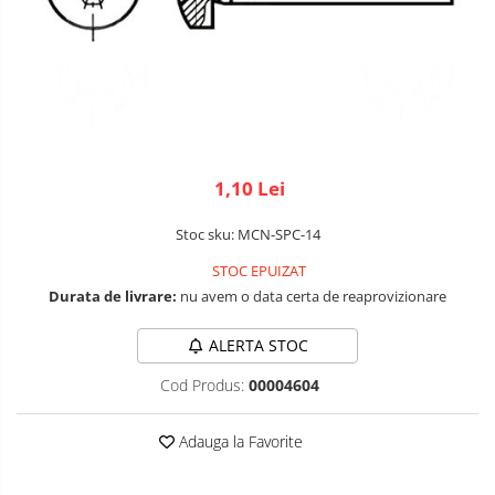
Micro Metal
Radio
Intel
Lumina
Surse de alimentare
Motoare
Releu
Latte Panda
Magnetic
Motor 25D
Motor 37D
RS-232
Micro:bit
PIR
Motoreductor plastic
RS-485
Nvidia
Radar
Stepper
1,10 Lei
RTC
Olinuxino
Sonar
Sub-Micro
Tamiya
Telecomenzi
Photon
Sunet
Stoc sku: MCN-SPC-14
Roti si Senile
STOC EPUIZAT
PIC
Tensiune
Durata de livrare:
nu avem o data certa de reaprovizionare
Rulmenti
Platforme de dezvoltare
Termocuple
ALERTA STOC
Sasiu
Python
Video
Cod Produs:
00004604
Servomotoare
Teensy
Vreme
Suruburi, Piulite, Conectare
Thing
Adauga la Favorite
TI