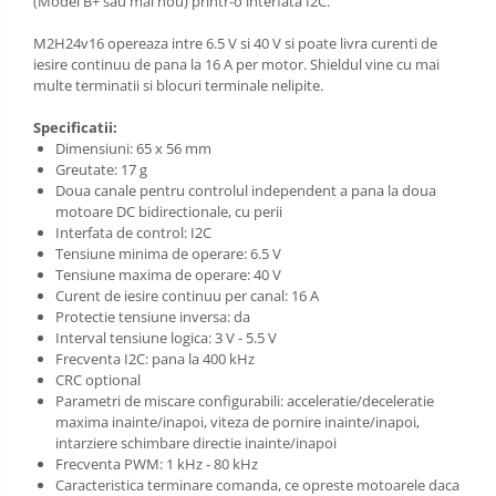
(Model B+ sau mai nou) printr-o interfata I2C.
M2H24v16 opereaza intre 6.5 V si 40 V si poate livra curenti de
iesire continuu de pana la 16 A per motor. Shieldul vine cu mai
multe terminatii si blocuri terminale nelipite.
Specificatii:
Dimensiuni: 65 x 56 mm
Greutate: 17 g
Doua canale pentru controlul independent a pana la doua
motoare DC bidirectionale, cu perii
Interfata de control: I2C
Tensiune minima de operare: 6.5 V
Tensiune maxima de operare: 40 V
Curent de iesire continuu per canal: 16 A
Protectie tensiune inversa: da
Interval tensiune logica: 3 V - 5.5 V
Frecventa I2C: pana la 400 kHz
CRC optional
Parametri de miscare configurabili: acceleratie/deceleratie
maxima inainte/inapoi, viteza de pornire inainte/inapoi,
intarziere schimbare directie inainte/inapoi
Frecventa PWM: 1 kHz - 80 kHz
Caracteristica terminare comanda, ce opreste motoarele daca