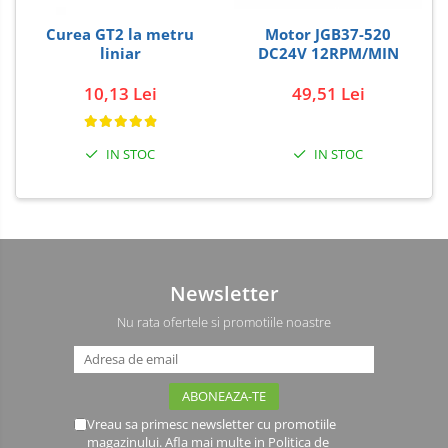
Curea GT2 la metru
Motor JGB37-520
liniar
DC24V 12RPM/MIN
10,13 Lei
49,51 Lei
IN STOC
IN STOC
Newsletter
Nu rata ofertele si promotiile noastre
Vreau sa primesc newsletter cu promotiile
magazinului. Afla mai multe in
Politica de