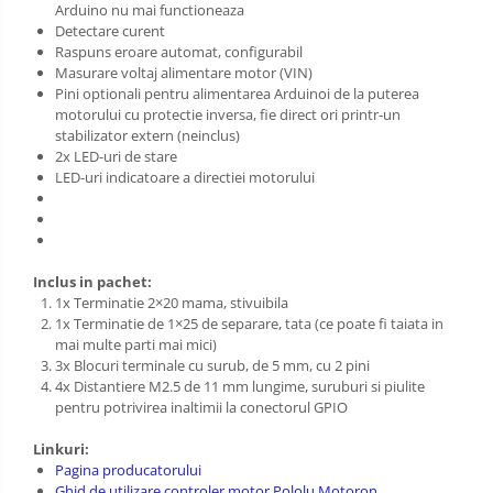
Arduino nu mai functioneaza
Detectare curent
Raspuns eroare automat, configurabil
Masurare voltaj alimentare motor (VIN)
Pini optionali pentru alimentarea Arduinoi de la puterea
motorului cu protectie inversa, fie direct ori printr-un
stabilizator extern (neinclus)
2x LED-uri de stare
LED-uri indicatoare a directiei motorului
Inclus in pachet:
1x Terminatie 2×20 mama, stivuibila
1x Terminatie de 1×25 de separare, tata (ce poate fi taiata in
mai multe parti mai mici)
3x Blocuri terminale cu surub, de 5 mm, cu 2 pini
4x Distantiere M2.5 de 11 mm lungime, suruburi si piulite
pentru potrivirea inaltimii la conectorul GPIO
Linkuri:
Pagina producatorului
Ghid de utilizare controler motor Pololu Motoron