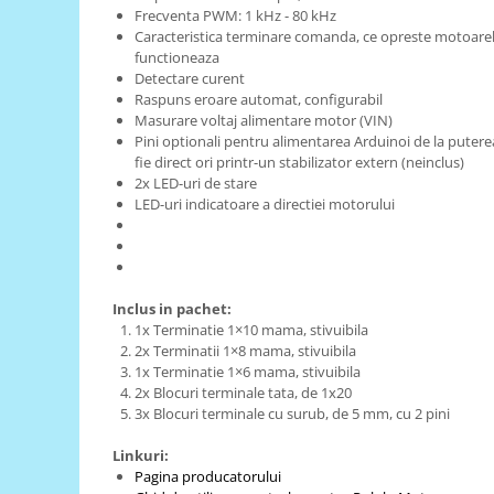
Generale
Frecventa PWM: 1 kHz - 80 kHz
Caracteristica terminare comanda, ce opreste motoare
LED
functioneaza
Microcontrollere AVR
Detectare curent
Raspuns eroare automat, configurabil
PCB - Placute Circuit
Masurare voltaj alimentare motor (VIN)
Rezistoare
Pini optionali pentru alimentarea Arduinoi de la putere
fie direct ori printr-un stabilizator extern (neinclus)
Creion 3D 3Doodler
2x LED-uri de stare
Imprimante 3D
LED-uri indicatoare a directiei motorului
Imprimante 3D
3Doodler
Componente
Inclus in pachet:
1x Terminatie 1×10 mama, stivuibila
Componente
2x Terminatii 1×8 mama, stivuibila
Componente E3D
1x Terminatie 1×6 mama, stivuibila
Filament Premium ABS 1.75 mm
2x Blocuri terminale tata, de 1x20
3x Blocuri terminale cu surub, de 5 mm, cu 2 pini
Filament Premium ABS 3 mm
Linkuri:
Filament Premium PLA 1.75 mm
Pagina producatorului