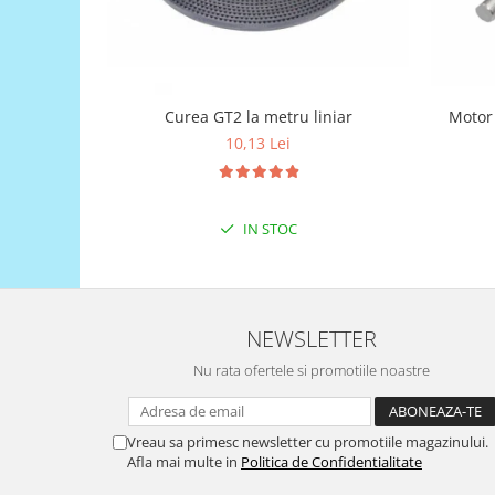
Puzzle mecanic Ugears
Organizator de chei Wunderkey
Constructor foto Mozabrick &
Qbrix
Motor
Curea GT2 la metru liniar
10,13 Lei
Puzzle lemn Cluebox
Jocuri de societate
Mecanice
IN STOC
3D Printer & CNC
Actuator
Altele
NEWSLETTER
Driver
Nu rata ofertele si promotiile noastre
Altele
DC
Servo
Vreau sa primesc newsletter cu promotiile magazinului.
Afla mai multe in
Politica de Confidentialitate
Stepper