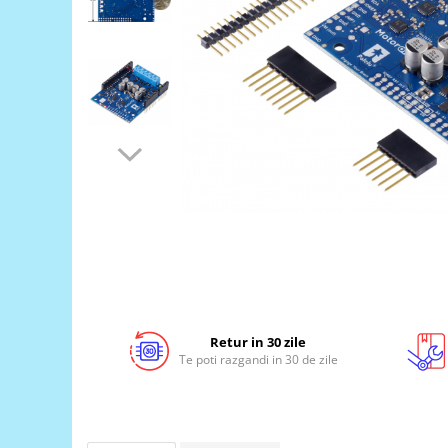
LCD
Module
Adaptoare si convertoare
ADC
Audio
CAN
Convertor nivel logic
Convertor USB la serial
Datalogger
LCD
Module
Retur in 30 zile
Multiplexor
Te poti razgandi in 30 de zile
Radio
Releu
RS-232