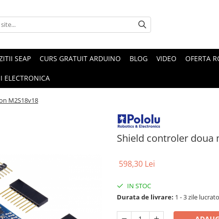
ZITII SEAP
CURS GRATUIT ARDUINO
BLOG
VIDEO
OFERTA 
I ELECTRONICA
ron M2S18v18
Shield controler dou
598,30 Lei
IN STOC
Durata de livrare:
1 - 3 zile lucrat
ADAUG