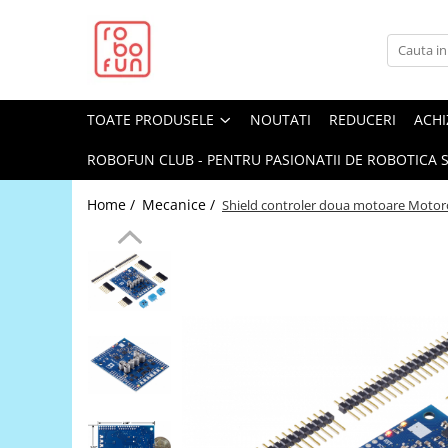
Toate Produsele
Arduino Original
TOATE PRODUSELE
NOUTATI
REDUCERI
ACHI
Arduino Compatibil
Raspberry PI
ROBOFUN CLUB - PENTRU PASIONATII DE ROBOTICA S
Raspberry PI
Home /
Mecanice /
Shield controler doua motoare Moto
Alimentare
Racire
Hat
Accesorii
Audio
Cabluri si Conectori
Camera
Cutii