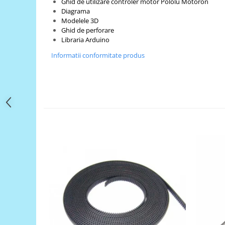
Filamente Speciale
Ghid de utilizare controler motor Pololu Motoron
Diagrama
Prusa I3 DIY Kit
Modelele 3D
Ghid de perforare
Carti
Libraria Arduino
Pentru Incepatori
Informatii conformitate produs
Kituri incepatori Arduino
Pentru Incepatori
Micro:bit
Junior Robotics
Carti
Junior Robotics
Lego Education
STEM Education
Ugears
Kit Fun
Kit Roboti
Cadouri