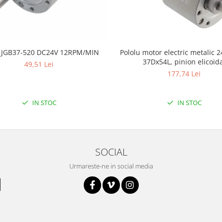
 JGB37-520 DC24V 12RPM/MIN
Pololu motor electric metalic 2
37Dx54L, pinion elicoid
49,51 Lei
177,74 Lei
IN STOC
IN STOC
SOCIAL
Urmareste-ne in social media