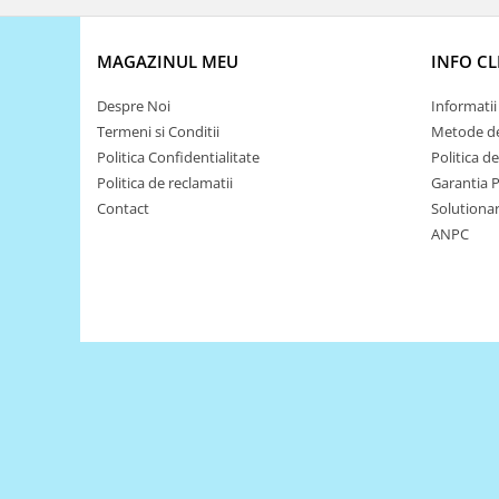
Encoder
Mecanice
MAGAZINUL MEU
INFO CL
Motoare
Micro Metal
Despre Noi
Informatii 
Termeni si Conditii
Metode de
Motoare
Politica Confidentialitate
Politica d
Motor 25D
Politica de reclamatii
Garantia 
Motor 37D
Contact
Solutionare
Motoreductor plastic
ANPC
Stepper
Sub-Micro
Tamiya
Roti si Senile
Rulmenti
Sasiu
Servomotoare
Suruburi, Piulite, Conectare