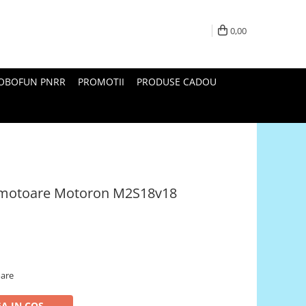
0,00
ROBOFUN PNRR
PROMOTII
PRODUSE CADOU
a motoare Motoron M2S18v18
oare
A IN COS