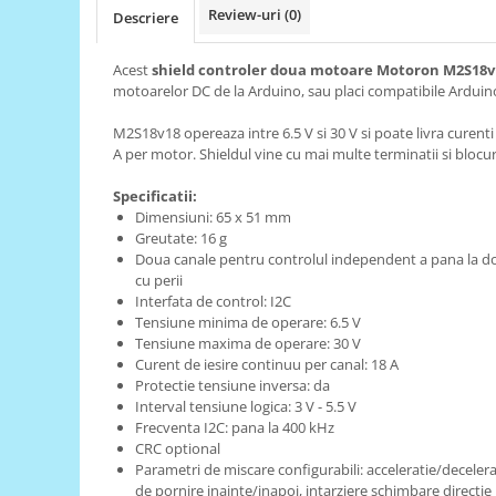
Review-uri
(0)
Descriere
RS-485
RTC
Acest
shield controler doua motoare Motoron M2S18v
motoarelor DC de la Arduino, sau placi compatibile Arduino,
Telecomenzi
M2S18v18 opereaza intre 6.5 V si 30 V si poate livra curenti
Accesorii
A per motor. Shieldul vine cu mai multe terminatii si blocur
Accesorii
Specificatii:
Antene
Dimensiuni: 65 x 51 mm
Breadboard
Greutate: 16 g
Doua canale pentru controlul independent a pana la d
Cabluri
cu perii
Conectori
Interfata de control: I2C
Tensiune minima de operare: 6.5 V
Cutii
Tensiune maxima de operare: 30 V
Curent de iesire continuu per canal: 18 A
Sticker
Protectie tensiune inversa: da
Componente
Interval tensiune logica: 3 V - 5.5 V
Frecventa I2C: pana la 400 kHz
Butoane, Tastaturi
CRC optional
Condensatoare
Parametri de miscare configurabili: acceleratie/deceler
de pornire inainte/inapoi, intarziere schimbare directie