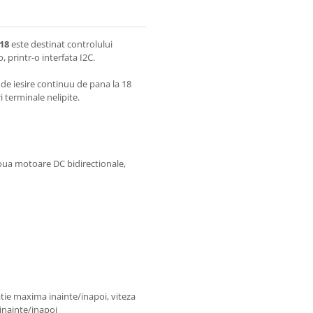
18
este destinat controlului
 printr-o interfata I2C.
 de iesire continuu de pana la 18
i terminale nelipite.
oua motoare DC bidirectionale,
atie maxima inainte/inapoi, viteza
 inainte/inapoi