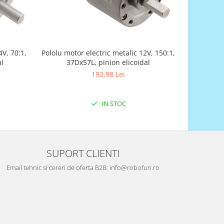
4V, 70:1,
Pololu motor electric metalic 12V, 150:1,
Univ
al
37Dx57L, pinion elicoidal
193,98 Lei
IN STOC
SUPORT CLIENTI
Email tehnic si cereri de oferta B2B: info@robofun.ro