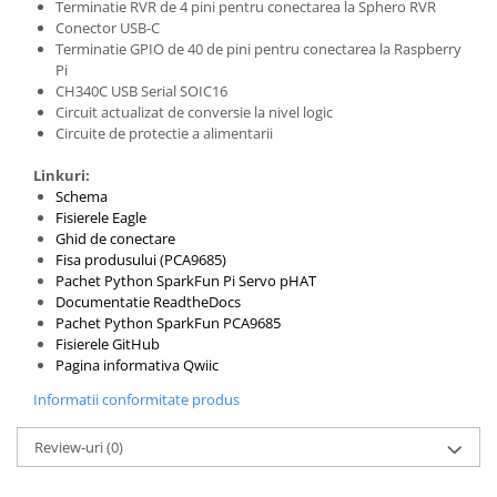
Terminatie RVR de 4 pini pentru conectarea la Sphero RVR
Puzzle mecanic Ugears
Conector USB-C
Terminatie GPIO de 40 de pini pentru conectarea la Raspberry
Organizator de chei Wunderkey
Pi
Constructor foto Mozabrick &
CH340C USB Serial SOIC16
Circuit actualizat de conversie la nivel logic
Qbrix
Circuite de protectie a alimentarii
Puzzle lemn Cluebox
Linkuri:
Jocuri de societate
Schema
Mecanice
Fisierele Eagle
Ghid de conectare
3D Printer & CNC
Fisa produsului (PCA9685)
Actuator
Pachet Python SparkFun Pi Servo pHAT
Documentatie ReadtheDocs
Altele
Pachet Python SparkFun PCA9685
Fisierele GitHub
Driver
Pagina informativa Qwiic
Altele
Informatii conformitate produs
DC
Servo
Review-uri
(0)
Stepper