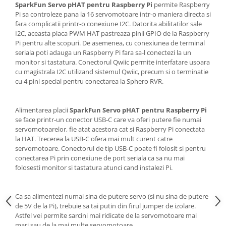
Generale
SparkFun Servo pHAT pentru Raspberry Pi
permite Raspberry
Pi sa controleze pana la 16 servomotoare intr-o maniera directa si
LED
fara complicatii printr-o conexiune I2C. Datorita abilitatilor sale
I2C, aceasta placa PWM HAT pastreaza pinii GPIO de la Raspberry
Microcontrollere AVR
Pi pentru alte scopuri. De asemenea, cu conexiunea de terminal
PCB - Placute Circuit
seriala poti adauga un Raspberry Pi fara sa-l conectezi la un
monitor si tastatura. Conectorul Qwiic permite interfatare usoara
Rezistoare
cu magistrala I2C utilizand sistemul Qwiic, precum si o terminatie
Creion 3D 3Doodler
cu 4 pini special pentru conectarea la Sphero RVR.
Imprimante 3D
Imprimante 3D
Alimentarea placii
SparkFun Servo pHAT pentru Raspberry Pi
se face printr-un conector USB-C care va oferi putere fie numai
3Doodler
servomotoarelor, fie atat acestora cat si Raspberry Pi conectata
Componente
la HAT. Trecerea la USB-C ofera mai mult curent catre
servomotoare. Conectorul de tip USB-C poate fi folosit si pentru
Componente
conectarea Pi prin conexiune de port seriala ca sa nu mai
Componente E3D
folosesti monitor si tastatura atunci cand instalezi Pi.
Filament Premium ABS 1.75 mm
Filament Premium ABS 3 mm
Ca sa alimentezi numai sina de putere servo (si nu sina de putere
de 5V de la Pi), trebuie sa tai putin din firul jumper de izolare.
Filament Premium PLA 1.75 mm
Astfel vei permite sarcini mai ridicate de la servomotoare mai
mari sau de la mai multe servomotoare.