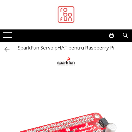
Toate Produsele
Arduino Original
Arduino Compatibil
Raspberry PI
SparkFun Servo pHAT pentru Raspberry Pi
Raspberry PI
Alimentare
Racire
Hat
Accesorii
Audio
Cabluri si Conectori
Camera
Cutii