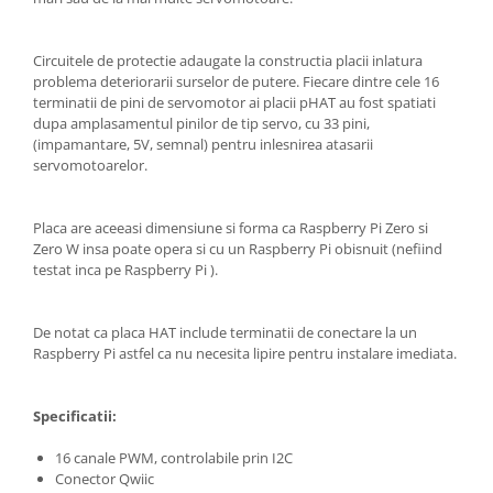
Filamente Speciale
Prusa I3 DIY Kit
Circuitele de protectie adaugate la constructia placii inlatura
Carti
problema deteriorarii surselor de putere. Fiecare dintre cele 16
Pentru Incepatori
terminatii de pini de servomotor ai placii pHAT au fost spatiati
dupa amplasamentul pinilor de tip servo, cu 33 pini,
Kituri incepatori Arduino
(impamantare, 5V, semnal) pentru inlesnirea atasarii
Pentru Incepatori
servomotoarelor.
Micro:bit
Placa are aceeasi dimensiune si forma ca Raspberry Pi Zero si
Junior Robotics
Zero W insa poate opera si cu un Raspberry Pi obisnuit (nefiind
Carti
testat inca pe Raspberry Pi ).
Junior Robotics
Lego Education
De notat ca placa HAT include terminatii de conectare la un
Raspberry Pi astfel ca nu necesita lipire pentru instalare imediata.
STEM Education
Ugears
Specificatii:
Kit Fun
Kit Roboti
16 canale PWM, controlabile prin I2C
Conector Qwiic
Cadouri