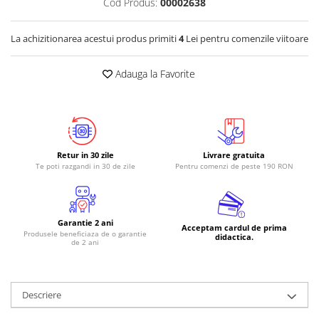
Cod Produs:
00002638
RS-485
La achizitionarea acestui produs primiti
4
Lei pentru comenzile viitoare
RTC
Telecomenzi
Adauga la Favorite
Accesorii
Accesorii
Antene
Breadboard
Retur in 30 zile
Livrare gratuita
Te poti razgandi in 30 de zile
Pentru comenzi de peste 190 RON
Cabluri
Conectori
Cutii
Garantie 2 ani
Acceptam cardul de prima
Produsele beneficiaza de o garantie
Sticker
didactica.
de 2 ani
Componente
Butoane, Tastaturi
Descriere
Condensatoare