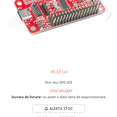
LCD
Module
Adaptoare si convertoare
ADC
Audio
CAN
Convertor nivel logic
Convertor USB la serial
Datalogger
90,63 Lei
LCD
Stoc sku: RAS-203
Module
STOC EPUIZAT
Multiplexor
Durata de livrare:
nu avem o data certa de reaprovizionare
Radio
Releu
ALERTA STOC
RS-232