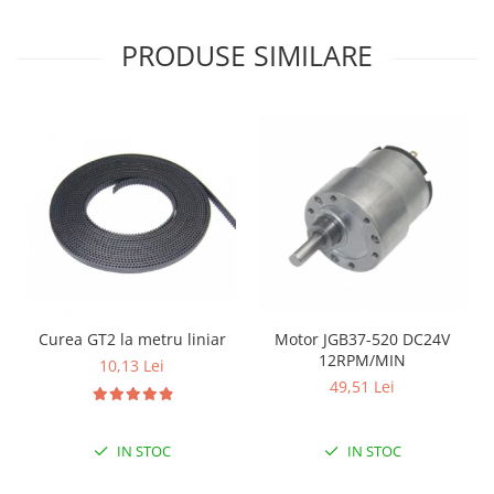
Encoder
Mecanice
PRODUSE SIMILARE
Motoare
Micro Metal
Motoare
Motor 25D
Motor 37D
Motoreductor plastic
Stepper
Sub-Micro
Tamiya
Roti si Senile
Curea GT2 la metru liniar
Motor JGB37-520 DC24V
12RPM/MIN
10,13 Lei
Rulmenti
49,51 Lei
Sasiu
Servomotoare
IN STOC
IN STOC
Suruburi, Piulite, Conectare