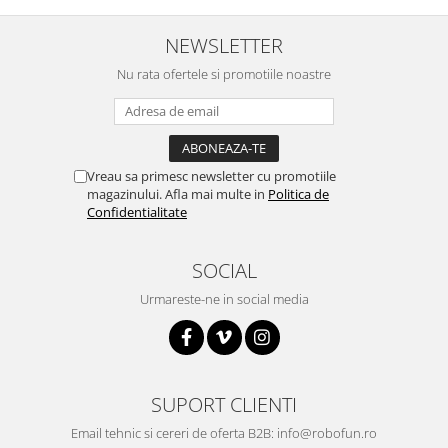
Platforme de dezvoltare
Arduino
NEWSLETTER
Raspberry
Nu rata ofertele si promotiile noastre
.NET
Android
ARM
Vreau sa primesc newsletter cu promotiile
AVR
magazinului. Afla mai multe in
Politica de
Confidentialitate
Espruino
Feather
SOCIAL
Flora
Urmareste-ne in social media
FPGA
Intel
Latte Panda
SUPORT CLIENTI
Micro:bit
Email tehnic si cereri de oferta B2B: info@robofun.ro
Nvidia