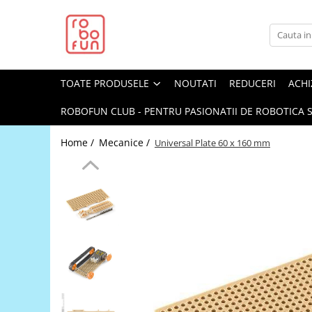
Toate Produsele
Arduino Original
TOATE PRODUSELE
NOUTATI
REDUCERI
ACHI
Arduino Compatibil
Raspberry PI
ROBOFUN CLUB - PENTRU PASIONATII DE ROBOTICA S
Raspberry PI
Home /
Mecanice /
Universal Plate 60 x 160 mm
Alimentare
Racire
Hat
Accesorii
Audio
Cabluri si Conectori
Camera
Cutii