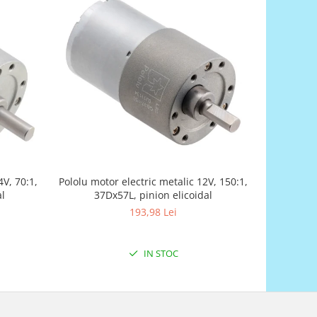
4V, 70:1,
Pololu motor electric metalic 12V, 150:1,
Ser
al
37Dx57L, pinion elicoidal
193,98 Lei
IN STOC