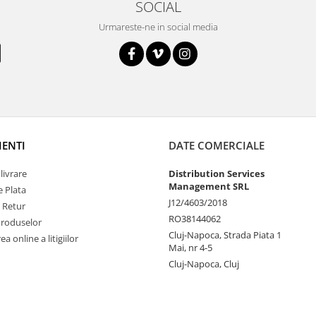
SOCIAL
Urmareste-ne in social media
IENTI
DATE COMERCIALE
livrare
Distribution Services
Management SRL
 Plata
J12/4603/2018
e Retur
RO38144062
Produselor
Cluj-Napoca, Strada Piata 1
a online a litigiilor
Mai, nr 4-5
Cluj-Napoca, Cluj