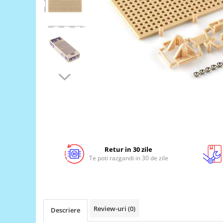
LCD
Module
Adaptoare si convertoare
ADC
Audio
CAN
Convertor nivel logic
Convertor USB la serial
Datalogger
LCD
Retur in 30 zile
Te poti razgandi in 30 de zile
Module
Multiplexor
Radio
Releu
Review-uri
(0)
Descriere
RS-232