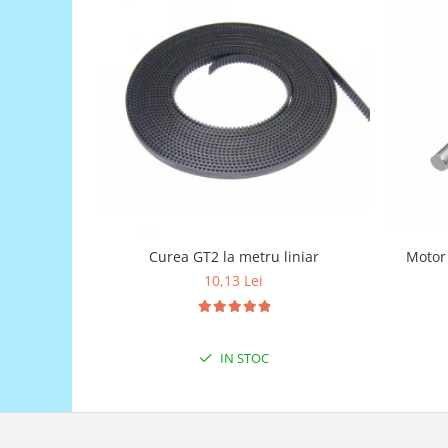
Generale
LED
Microcontrollere AVR
PCB - Placute Circuit
Rezistoare
Creion 3D 3Doodler
Imprimante 3D
Imprimante 3D
3Doodler
Motor
Curea GT2 la metru liniar
Componente
10,13 Lei
Componente
Componente E3D
Filament Premium ABS 1.75 mm
IN STOC
Filament Premium ABS 3 mm
Filament Premium PLA 1.75 mm