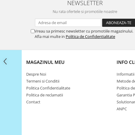
Filamente Speciale
NEWSLETTER
Prusa I3 DIY Kit
Nu rata ofertele si promotiile noastre
Carti
Pentru Incepatori
Vreau sa primesc newsletter cu promotiile magazinului.
Kituri incepatori Arduino
Afla mai multe in
Politica de Confidentialitate
Pentru Incepatori
Micro:bit
MAGAZINUL MEU
INFO CL
Junior Robotics
Carti
Despre Noi
Informatii 
Junior Robotics
Termeni si Conditii
Metode de
Politica Confidentialitate
Politica d
Lego Education
Politica de reclamatii
Garantia 
STEM Education
Contact
Solutionare
Ugears
ANPC
Kit Fun
Kit Roboti
Cadouri