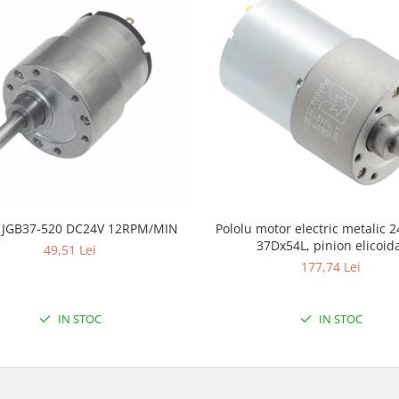
 JGB37-520 DC24V 12RPM/MIN
Pololu motor electric metalic 2
37Dx54L, pinion elicoid
49,51 Lei
177,74 Lei
IN STOC
IN STOC