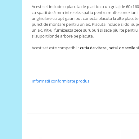
Acest set include o placuta de plastic cu un grilaj de 60x
RS-485
cu spatii de 5 mm intre ele, spatiu pentru multe conexiuni
RTC
unghiulare cu opt gauri pot conecta placuta la alte placute
punct de montare pentru un ax. Placuta include si doi sup
Telecomenzi
un ax. Kit-ul furnizeaza zece suruburi si zece piulite pentr
si suportilor de arbore pe placuta.
Accesorii
Accesorii
Acest set este compatibil :
cutia de viteze
,
setul de senile
s
Antene
Breadboard
Cabluri
Informatii conformitate produs
Conectori
Cutii
Sticker
Componente
Butoane, Tastaturi
Condensatoare