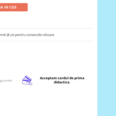
A IN COS
imiti
2
Lei pentru comenzile viitoare
Acceptam cardul de prima
 garantie
didactica.