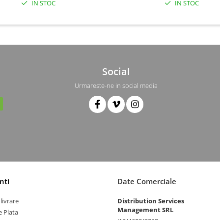
IN STOC
IN STOC
Social
Urmareste-ne in social media
nti
Date Comerciale
livrare
Distribution Services
Management SRL
 Plata