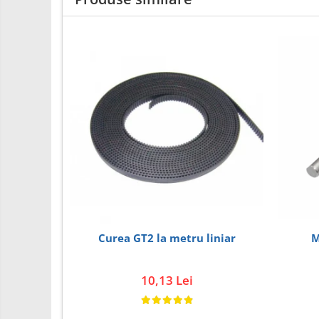
PCB - Placute Circuit
Rezistoare
Imprimante 3D
3Doodler
Componente
Componente
Componente E3D
Filament Premium ABS 1.75 mm
Filament Premium ABS 3 mm
Filament Premium PLA 1.75 mm
Filamente Speciale
M
Curea GT2 la metru liniar
Prusa I3 DIY Kit
Kituri incepatori Arduino
10,13 Lei
Pentru Incepatori
Micro:bit