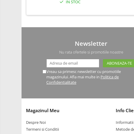
IN STOC
Carti
Junior Robotics
Lego Education
STEM Education
Newsletter
Ugears
Nu rata ofertele si promotiile noastre
Puzzle mecanic Ugears
Organizator de chei Wunderkey
Vreau sa primesc newsletter cu promotiile
Constructor foto Mozabrick &
magazinului. Afla mai multe in
Politica de
Qbrix
Confidentialitate
Puzzle lemn Cluebox
Jocuri de societate
3D Printer & CNC
Magazinul Meu
Info Clie
Actuator
Despre Noi
Informatii 
Altele
Termeni si Conditii
Metode de