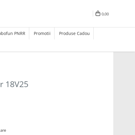
0,00
Robofun PNRR
Promotii
Produse Cadou
r 18V25
oare