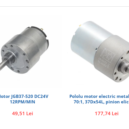
otor JGB37-520 DC24V
Pololu motor electric metal
12RPM/MIN
70:1, 37Dx54L, pinion elic
49,51 Lei
177,74 Lei