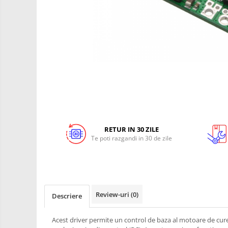
Robotics
LCD
Kit
Fun
Adaptoare si convertoare
Kit
ADC
Roboti
Audio
Cadouri
CAN
Mecanice
Platforme
Convertor nivel logic
de
Convertor USB la serial
dezvoltare
Senzori
Datalogger
Surse
RETUR IN 30 ZILE
de
LCD
Te poti razgandi in 30 de zile
alimentare
Wireless
Module
E-
Multiplexor
Textil
Radio
IOT -
Internet
Review-uri
(0)
Descriere
Releu
of
GPS
RS-232
Things-
Machine
Acest driver permite un control de baza al motoare de curen