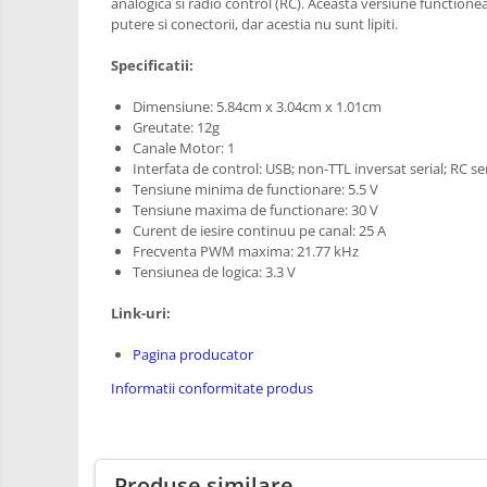
RS-485
analogica si radio control (RC). Aceasta versiune functioneaz
Learning
putere si conectorii, dar acestia nu sunt lipiti.
Retrase
RTC
Shield
Specificatii:
Telecomenzi
Unelte
Accesorii
Dimensiune: 5.84cm x 3.04cm x 1.01cm
si
Greutate: 12g
Instrumente
Antene
Canale Motor: 1
Interfata de control: USB; non-TTL inversat serial; RC s
Breadboard
Tensiune minima de functionare: 5.5 V
Cabluri
Tensiune maxima de functionare: 30 V
Curent de iesire continuu pe canal: 25 A
Conectori
Frecventa PWM maxima: 21.77 kHz
Tensiunea de logica: 3.3 V
Cutii
Sticker
Link-uri:
Butoane, Tastaturi
Pagina producator
Condensatoare
Informatii conformitate produs
Generale
LED
Microcontrollere AVR
Produse similare