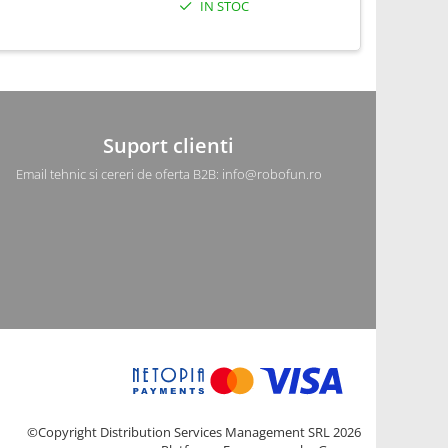
IN STOC
Suport clienti
Email tehnic si cereri de oferta B2B: info@robofun.ro
©Copyright Distribution Services Management SRL 2026