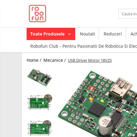
Toate Produsele
Arduino Original
Toate Produsele
Noutati
Reduceri
Ach
Arduino Compatibil
Robofun Club - Pentru Pasionatii De Robotica Si Ele
Raspberry PI
Raspberry PI
Module
Home /
Mecanice /
USB Driver Motor 18V25
Accesorii
Alimentare
Componente
Racire
Creion 3D
Hat
3Doodler
Accesorii
Imprimante
3D
Audio
Carti
Cabluri si Conectori
Pentru
Incepatori
Camera
Junior
Cutii