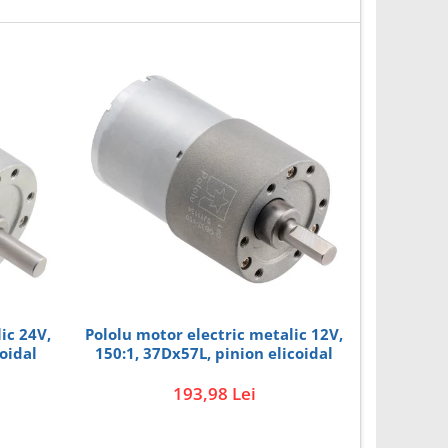
ic 24V,
Pololu motor electric metalic 12V,
Univer
oidal
150:1, 37Dx57L, pinion elicoidal
193,98 Lei