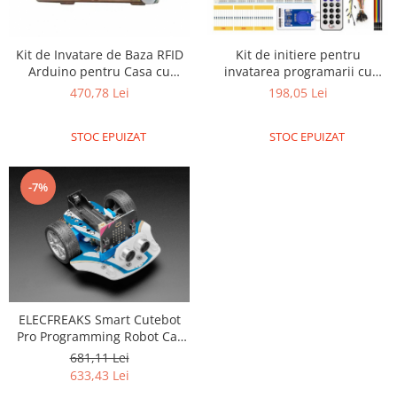
RS-232
Micro:bit
PIR
Motor 25D
Motor 37D
RS-485
Nvidia
Radar
Kit de initiere pentru
Kit de Invatare de Baza RFID
Motoreductor plastic
invatarea programarii cu
Arduino pentru Casa cu
RTC
Olinuxino
Sonar
placa de dezvoltare pentru
Blocuri Inteligente
Stepper
198,05 Lei
470,78 Lei
Telecomenzi
Photon
Sunet
incepatori in Internet, editia
Sub-Micro
oficiala Arduino, cu senzor
PIC
Tensiune
Tamiya
STOC EPUIZAT
STOC EPUIZAT
RFID
Platforme de dezvoltare
Termocuple
Roti si Senile
Python
Video
Rulmenti
-7%
Teensy
Vreme
Sasiu
Thing
Servomotoare
TI
Suruburi, Piulite, Conectare
ELECFREAKS Smart Cutebot
Pro Programming Robot Car
for micro:bit
681,11 Lei
633,43 Lei