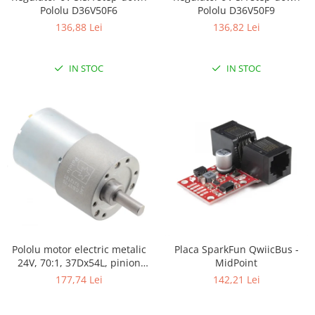
Pololu D36V50F6
Pololu D36V50F9
Puzzle mecanic Ugears
136,88 Lei
136,82 Lei
Organizator de chei Wunderkey
Constructor foto Mozabrick &
IN STOC
IN STOC
Qbrix
Puzzle lemn Cluebox
Jocuri de societate
Mecanice
3D Printer & CNC
Actuator
Altele
Driver
Altele
Pololu motor electric metalic
Placa SparkFun QwiicBus -
DC
24V, 70:1, 37Dx54L, pinion
MidPoint
elicoidal
Servo
177,74 Lei
142,21 Lei
Stepper