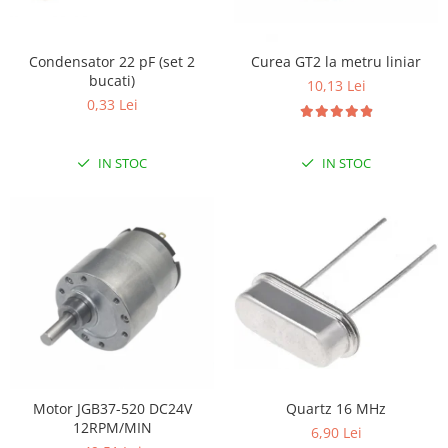
LCD
Module
Condensator 22 pF (set 2
Curea GT2 la metru liniar
Adaptoare si convertoare
bucati)
10,13 Lei
ADC
0,33 Lei
Audio
IN STOC
IN STOC
CAN
Convertor nivel logic
Convertor USB la serial
Datalogger
LCD
Module
Multiplexor
Radio
Motor JGB37-520 DC24V
Quartz 16 MHz
Releu
12RPM/MIN
6,90 Lei
RS-232