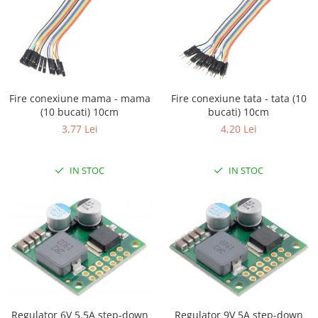
Filamente Speciale
Prusa I3 DIY Kit
Carti
Pentru Incepatori
Kituri incepatori Arduino
Fire conexiune mama - mama
Fire conexiune tata - tata (10
Pentru Incepatori
(10 bucati) 10cm
bucati) 10cm
Micro:bit
3,77 Lei
4,20 Lei
Junior Robotics
Carti
IN STOC
IN STOC
Junior Robotics
Lego Education
STEM Education
Ugears
Kit Fun
Kit Roboti
Cadouri
Regulator 6V 5.5A step-down
Regulator 9V 5A step-down