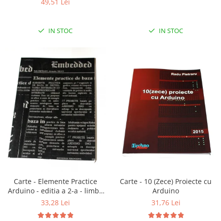
49,51 Lei
RS-485
RTC
IN STOC
IN STOC
Telecomenzi
Accesorii
Accesorii
Antene
Breadboard
Cabluri
Conectori
Cutii
Sticker
Componente
Carte - 10 (Zece) Proiecte cu
Carte - Elemente Practice
Arduino
Arduino - editia a 2-a - limba
Butoane, Tastaturi
romana
31,76 Lei
33,28 Lei
Condensatoare