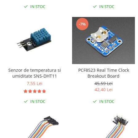
Generale
IN STOC
IN STOC
LED
Microcontrollere AVR
-7%
PCB - Placute Circuit
Rezistoare
Creion 3D 3Doodler
Imprimante 3D
Imprimante 3D
Senzor de temperatura si
PCF8523 Real Time Clock
3Doodler
umiditate SNS-DHT11
Breakout Board
7,55 Lei
45,59 Lei
Componente
42,40 Lei
Componente
IN STOC
IN STOC
Componente E3D
Filament Premium ABS 1.75 mm
Filament Premium ABS 3 mm
Filament Premium PLA 1.75 mm