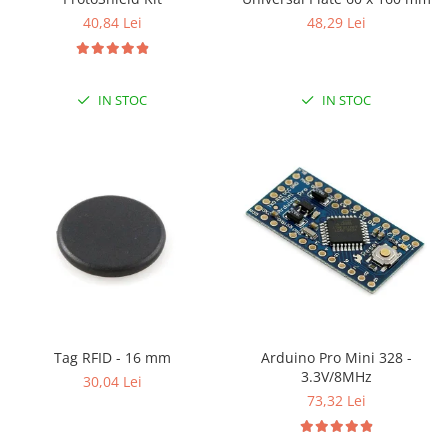
ID
40,84 Lei
48,29 Lei
IMU
Infrarosu
Laser
IN STOC
IN STOC
Lichide
Lumina
Magnetic
PIR
Radar
Sonar
Sunet
Tensiune
Tag RFID - 16 mm
Arduino Pro Mini 328 -
Termocuple
3.3V/8MHz
30,04 Lei
73,32 Lei
Video
Vreme