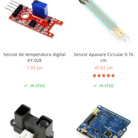
Platforme de dezvoltare
Arduino
Raspberry
.NET
Android
ARM
Senzor de temperatura digital
Senzor Apasare Circular 0.76
AVR
KY-028
cm
7,55 Lei
47,02 Lei
Espruino
Feather
IN STOC
IN STOC
Flora
FPGA
Intel
Latte Panda
Micro:bit
Nvidia