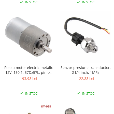
Encoder
IN STOC
IN STOC
Mecanice
Motoare
Micro Metal
Motoare
Motor 25D
Motor 37D
Motoreductor plastic
Stepper
Sub-Micro
Pololu motor electric metalic
Senzor presiune transductor,
Tamiya
12V, 150:1, 37Dx57L, pinion
G1/4 inch, 1MPa
Roti si Senile
elicoidal
193,98 Lei
122,88 Lei
Rulmenti
Sasiu
IN STOC
IN STOC
Servomotoare
Suruburi, Piulite, Conectare