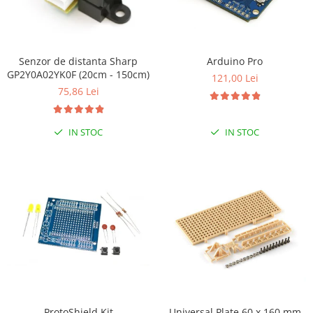
Olinuxino
Photon
PIC
Senzor de distanta Sharp
Arduino Pro
GP2Y0A02YK0F (20cm - 150cm)
121,00 Lei
Platforme de dezvoltare
75,86 Lei
Python
Teensy
IN STOC
IN STOC
Thing
TI
Senzori
Accelerometru
Biometric
Curent
Forta
Giroscop
ProtoShield Kit
Universal Plate 60 x 160 mm