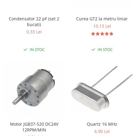
RS-232
Micro:bit
PIR
Motor 25D
Motor 37D
RS-485
Nvidia
Radar
Condensator 22 pF (set 2
Curea GT2 la metru liniar
Motoreductor plastic
bucati)
RTC
Olinuxino
Sonar
10,13 Lei
Stepper
0,33 Lei
Telecomenzi
Photon
Sunet
Sub-Micro
PIC
Tensiune
Tamiya
IN STOC
IN STOC
Platforme de dezvoltare
Termocuple
Roti si Senile
Python
Video
Rulmenti
Teensy
Vreme
Sasiu
Thing
Servomotoare
TI
Suruburi, Piulite, Conectare
Motor JGB37-520 DC24V
Quartz 16 MHz
12RPM/MIN
6,90 Lei