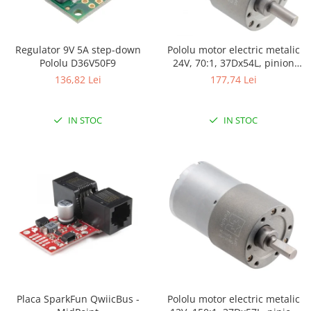
Regulator 9V 5A step-down
Pololu motor electric metalic
Pololu D36V50F9
24V, 70:1, 37Dx54L, pinion
elicoidal
136,82 Lei
177,74 Lei
IN STOC
IN STOC
Placa SparkFun QwiicBus -
Pololu motor electric metalic