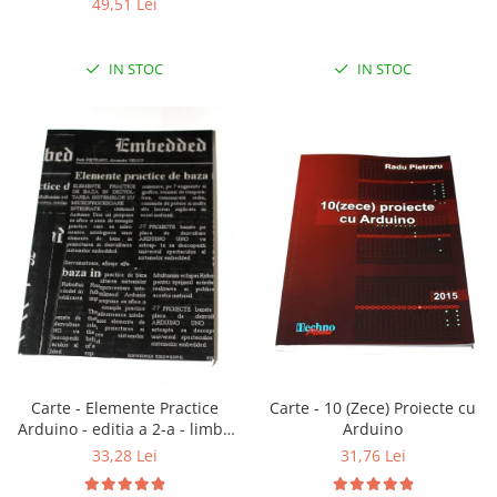
49,51 Lei
IN STOC
IN STOC
Carte - 10 (Zece) Proiecte cu
Carte - Elemente Practice
Arduino
Arduino - editia a 2-a - limba
romana
31,76 Lei
33,28 Lei