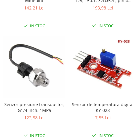
MidPoint
12V, 150:1, 37Dx57L, pinion
elicoidal
142,21 Lei
193,98 Lei
IN STOC
IN STOC
Senzor presiune transductor,
Senzor de temperatura digital
G1/4 inch, 1MPa
KY-028
122,88 Lei
7,55 Lei
IN STOC
IN STOC