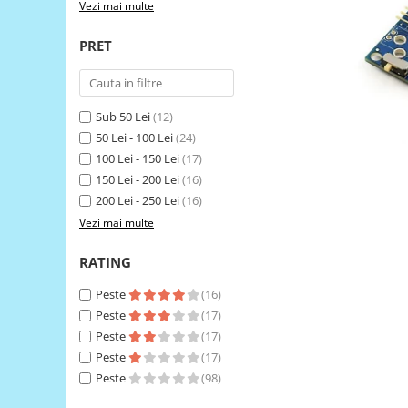
Vezi mai multe
LCD
Module
PRET
Adaptoare si convertoare
ADC
Sub 50 Lei
(12)
Audio
50 Lei - 100 Lei
(24)
CAN
100 Lei - 150 Lei
(17)
Convertor nivel logic
150 Lei - 200 Lei
(16)
200 Lei - 250 Lei
(16)
Convertor USB la serial
Vezi mai multe
Datalogger
RATING
LCD
Module
Peste
(16)
Peste
(17)
Multiplexor
Peste
(17)
Radio
Peste
(17)
Releu
Peste
(98)
RS-232