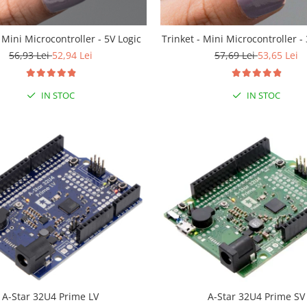
 Mini Microcontroller - 5V Logic
Trinket - Mini Microcontroller - 
56,93 Lei
52,94 Lei
57,69 Lei
53,65 Lei
IN STOC
IN STOC
A-Star 32U4 Prime SV
A-Star 32U4 Prime LV