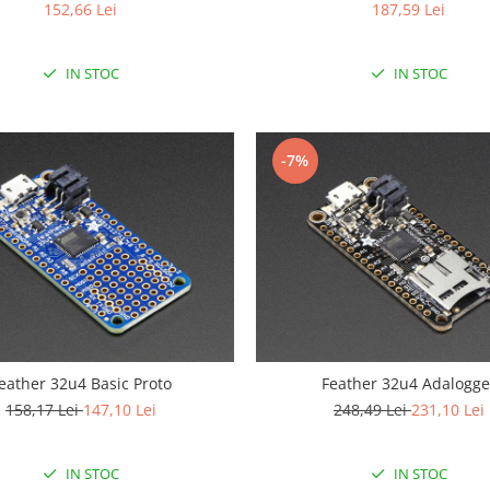
187,59 Lei
152,66 Lei
IN STOC
IN STOC
-7%
eather 32u4 Basic Proto
Feather 32u4 Adalogge
158,17 Lei
147,10 Lei
248,49 Lei
231,10 Lei
IN STOC
IN STOC