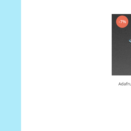
Encoder
Mecanice
Motoare
-7%
Micro Metal
Motoare
Motor 25D
Motor 37D
Motoreductor plastic
Stepper
Sub-Micro
Tamiya
Adafru
Roti si Senile
Rulmenti
Sasiu
Servomotoare
Suruburi, Piulite, Conectare