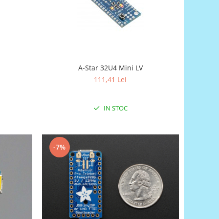
A-Star 32U4 Mini LV
111,41 Lei
IN STOC
-7%