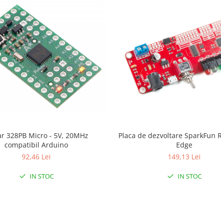
ar 328PB Micro - 5V, 20MHz
Placa de dezvoltare SparkFun
compatibil Arduino
Edge
92,46 Lei
149,13 Lei
IN STOC
IN STOC