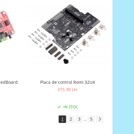
Placa de control Romi 32U4
 RedBoard
375,38 Lei
IN STOC
1
2
3
5
...