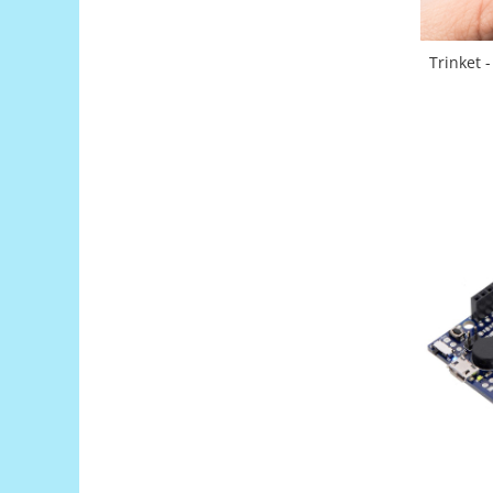
Filamente Speciale
Prusa I3 DIY Kit
Trinket -
Carti
Pentru Incepatori
Kituri incepatori Arduino
Pentru Incepatori
Micro:bit
Junior Robotics
Carti
Junior Robotics
Lego Education
STEM Education
Ugears
Kit Fun
Kit Roboti
Cadouri