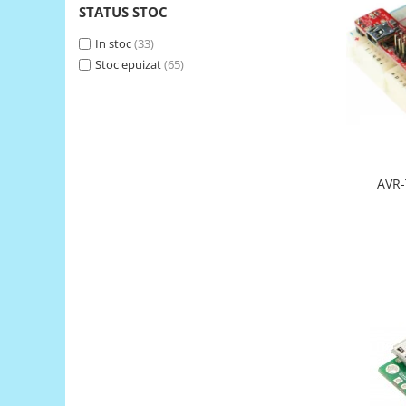
STATUS STOC
RS-485
In stoc
(33)
RTC
Stoc epuizat
(65)
Telecomenzi
Accesorii
Accesorii
Antene
AVR-
Breadboard
Cabluri
Conectori
Cutii
Sticker
Componente
Butoane, Tastaturi
Condensatoare