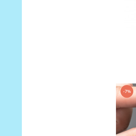
Generale
LED
Microcontrollere AVR
PCB - Placute Circuit
Rezistoare
Creion 3D 3Doodler
Imprimante 3D
Imprimante 3D
3Doodler
Componente
-7%
Componente
Componente E3D
Filament Premium ABS 1.75 mm
Filament Premium ABS 3 mm
Filament Premium PLA 1.75 mm