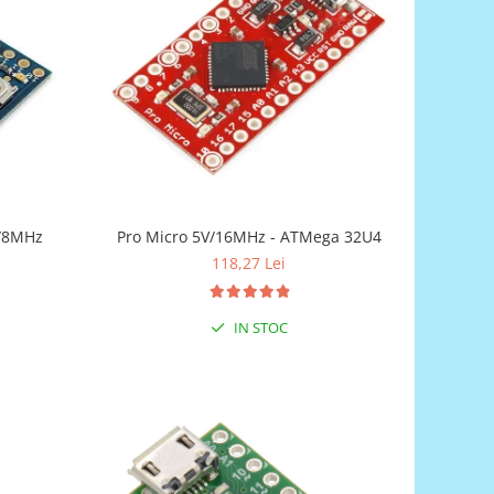
V/8MHz
Pro Micro 5V/16MHz - ATMega 32U4
118,27 Lei
IN STOC