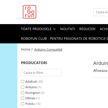
Toate Produsele
Arduino Original
TOATE PRODUSELE
NOUTATI
REDUCERI
ACHI
Arduino Compatibil
Raspberry PI
ROBOFUN CLUB - PENTRU PASIONATII DE ROBOTICA S
Raspberry PI
Home /
Arduino Compatibil
Alimentare
Racire
Arduin
PRODUCATORI
Hat
Afiseaza:
Accesorii
Adafruit
(35)
Audio
Arduino
(1)
Cabluri si Conectori
Kuongsun
(2)
Camera
Olimex
(1)
Pololu
(15)
Cutii