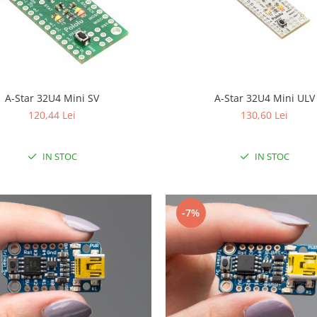
A-Star 32U4 Mini SV
A-Star 32U4 Mini ULV
120,44 Lei
130,60 Lei
IN STOC
IN STOC
-7%