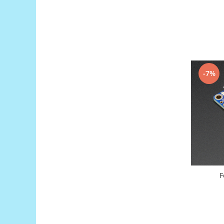
Puzzle mecanic Ugears
Organizator de chei Wunderkey
Constructor foto Mozabrick &
Qbrix
Puzzle lemn Cluebox
-7%
Jocuri de societate
Mecanice
3D Printer & CNC
Actuator
Altele
Driver
Altele
F
DC
Servo
Stepper