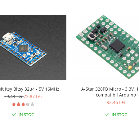
it Itsy Bitsy 32u4 - 5V 16MHz
A-Star 328PB Micro - 3.3V,
compatibil Arduino
79,43 Lei
73,87 Lei
92,46 Lei
IN STOC
IN STOC