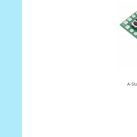
Platforme de dezvoltare
Arduino
Raspberry
.NET
Android
ARM
AVR
Espruino
Feather
A-St
Flora
FPGA
Intel
Latte Panda
Micro:bit
Nvidia