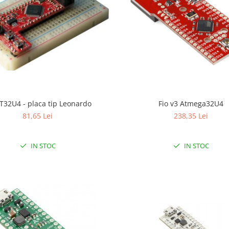
T32U4 - placa tip Leonardo
Fio v3 Atmega32U4
81,65 Lei
238,35 Lei
IN STOC
IN STOC