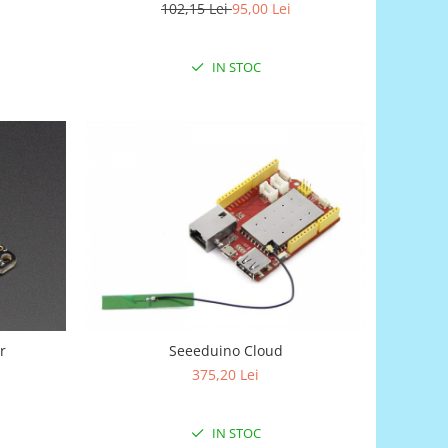
102,15 Lei
95,00 Lei
IN STOC
r
Seeeduino Cloud
375,20 Lei
IN STOC