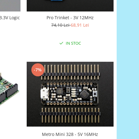
3.3V Logic
Pro Trinket - 3V 12MHz
74,10 Lei
68,91 Lei
IN STOC
-7%
Metro Mini 328 - 5V 16MHz