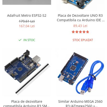
Adafruit Metro ESP32-S2
Placa de Dezvoltare UNO R3
Compatibila cu Arduino IDE +
179,61 Lei
Cablu USB (ATmega328p)
89,43 Lei
167,04 Lei
IN STOC
STOC EPUIZAT
Placa de dezvoltare
Similar Arduino MEGA 2560
compatibila Arduino R3 SMD,
R3 (ATmega2560 +