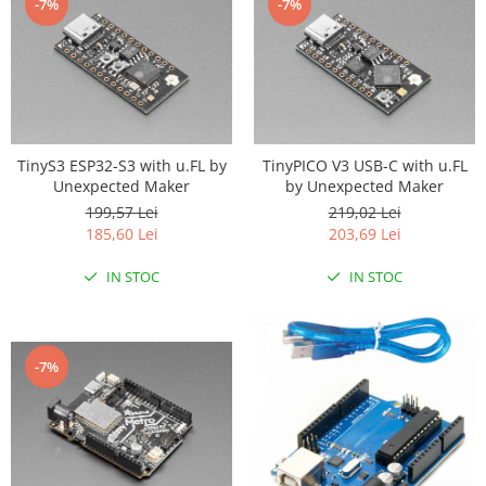
-7%
-7%
TinyS3 ESP32-S3 with u.FL by
TinyPICO V3 USB-C with u.FL
Unexpected Maker
by Unexpected Maker
199,57 Lei
219,02 Lei
185,60 Lei
203,69 Lei
IN STOC
IN STOC
-7%