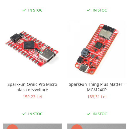
IN STOC
IN STOC
SparkFun Qwiic Pro Micro
SparkFun Thing Plus Matter -
placa dezvoltare
MGM240P
159,23 Lei
183,31 Lei
IN STOC
IN STOC