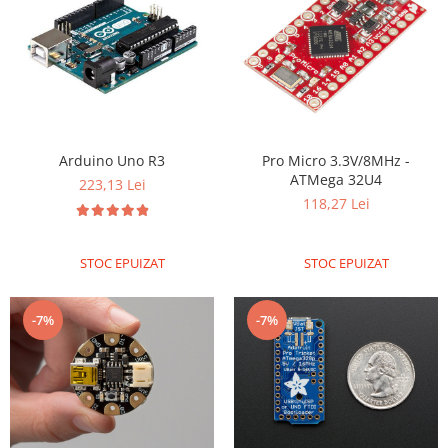
Arduino Uno R3
Pro Micro 3.3V/8MHz -
ATMega 32U4
223,13 Lei
118,27 Lei
STOC EPUIZAT
STOC EPUIZAT
-7%
-7%