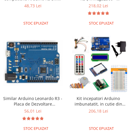
chip CH340 versiune
ATmega16u2) - Placa de
48,73 Lei
218,02 Lei
imbunatatita,
Dezvoltare Compatibila cu
Arduino+ Cablu
STOC EPUIZAT
STOC EPUIZAT
Similar Arduino Leonardo R3 -
Kit incepatori Arduino
Placa de Dezvoltare
imbunatatit, in cutie din
Compatibila cu Arduino
plastic
56,01 Lei
206,18 Lei
STOC EPUIZAT
STOC EPUIZAT