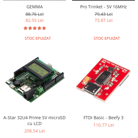
GEMMA
Pro Trinket - 5V 16MHz
88,76 Lei
79,43 Lei
82,55 Lei
73,87 Lei
STOC EPUIZAT
STOC EPUIZAT
A-Star 32U4 Prime SV microSD
FTDI Basic - Beefy 3
cu LCD
110,77 Lei
208,54 Lei