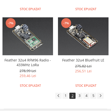
STOC EPUIZAT
STOC EPUIZAT
-7%
-7%
Feather 32u4 RFM96 Radio -
Feather 32u4 Bluefruit LE
433MHz LoRa
275,82 Lei
278,99 Lei
256,51 Lei
259,46 Lei
STOC EPUIZAT
STOC EPUIZAT
1
2
3
4
5