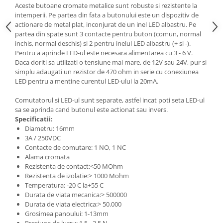
Aceste butoane cromate metalice sunt robuste si rezistente la
intemperii. Pe partea din fata a butonului este un dispozitiv de
actionare de metal plat, inconjurat de un inel LED albastru. Pe
partea din spate sunt 3 contacte pentru buton (comun, normal
inchis, normal deschis) si 2 pentru inelul LED albastru (+ si -).
Pentru a aprinde LED-ul este necesara alimentarea cu 3 - 6 V.
Daca doriti sa utilizati o tensiune mai mare, de 12V sau 24V, pur si
simplu adaugati un rezistor de 470 ohm in serie cu conexiunea
LED pentru a mentine curentul LED-ului la 20mA.
Comutatorul si LED-ul sunt separate, astfel incat poti seta LED-ul
sa se aprinda cand butonul este actionat sau invers.
Specificatii:
Diametru: 16mm
3A / 250VDC
Contacte de comutare: 1 NO, 1 NC
Alama cromata
Rezistenta de contact:<50 MOhm
Rezistenta de izolatie:> 1000 Mohm
Temperatura: -20 C la+55 C
Durata de viata mecanica:> 500000
Durata de viata electrica:> 50.000
Grosimea panoului: 1-13mm
Presiune de lucru: 1.5 - 2.5 N