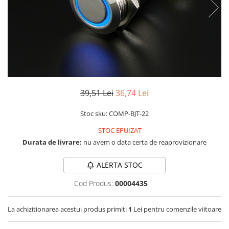
RS-232
Micro:bit
PIR
Motor 25D
Motor 37D
RS-485
Nvidia
Radar
Motoreductor plastic
RTC
Olinuxino
Sonar
Stepper
Telecomenzi
Photon
Sunet
Sub-Micro
PIC
Tensiune
Tamiya
Platforme de dezvoltare
Termocuple
Roti si Senile
39,51 Lei
36,74 Lei
Python
Video
Rulmenti
Stoc sku: COMP-BJT-22
Teensy
Vreme
Sasiu
STOC EPUIZAT
Thing
Servomotoare
Durata de livrare:
nu avem o data certa de reaprovizionare
TI
Suruburi, Piulite, Conectare
ALERTA STOC
Cod Produs:
00004435
La achizitionarea acestui produs primiti
1
Lei pentru comenzile viitoare