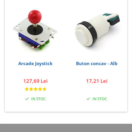
Carti
Junior Robotics
Lego Education
STEM Education
Ugears
Puzzle mecanic Ugears
Arcade Joystick
Buton concav - Alb
Organizator de chei Wunderkey
Constructor foto Mozabrick &
Qbrix
127,69 Lei
17,21 Lei
Puzzle lemn Cluebox
Jocuri de societate
IN STOC
IN STOC
3D Printer & CNC
Actuator
Altele