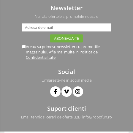
Driver
Newsletter
Altele
Nu rata ofertele si promotiile noastre
DC
Servo
Stepper
Encoder
Vreau sa primesc newsletter cu promotiile
Mecanice
magazinului. Afla mai multe in
Politica de
Confidentialitate
Motoare
Micro Metal
Social
Motoare
Urmareste-ne in social media
Motor 25D
Motor 37D
Motoreductor plastic
Suport clienti
Stepper
Email tehnic si cereri de oferta B2B: info@robofun.ro
Sub-Micro
Tamiya