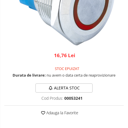
Robotics
LCD
Kit
Fun
Adaptoare si convertoare
Kit
ADC
Roboti
Audio
Cadouri
CAN
Mecanice
Platforme
Convertor nivel logic
de
16,76 Lei
Convertor USB la serial
dezvoltare
Senzori
Datalogger
STOC EPUIZAT
Surse
de
Durata de livrare:
nu avem o data certa de reaprovizionare
LCD
alimentare
Wireless
Module
ALERTA STOC
E-
Multiplexor
Textil
Cod Produs:
00053241
Radio
IOT -
Internet
Releu
Adauga la Favorite
of
GPS
RS-232
Things-
Machine