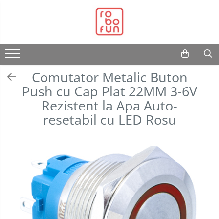
Toate Produsele
Arduino Original
Arduino Compatibil
Comutator Metalic Buton
Raspberry PI
Push cu Cap Plat 22MM 3-6V
Raspberry PI
Module
Rezistent la Apa Auto-
Accesorii
Alimentare
resetabil cu LED Rosu
Componente
Racire
Creion 3D
Hat
3Doodler
Accesorii
Imprimante
3D
Audio
Carti
Cabluri si Conectori
Pentru
Incepatori
Camera
Junior
Cutii