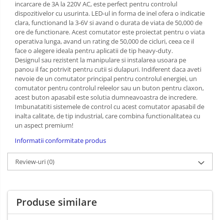
incarcare de 3A la 220V AC, este perfect pentru controlul
PCB - Placute Circuit
dispozitivelor cu usurinta. LED-ul in forma de inel ofera o indicatie
clara, functionand la 3-6V si avand o durata de viata de 50,000 de
Rezistoare
ore de functionare. Acest comutator este proiectat pentru o viata
Imprimante 3D
operativa lunga, avand un rating de 50,000 de cicluri, ceea ce il
face o alegere ideala pentru aplicatii de tip heavy-duty.
3Doodler
Designul sau rezistent la manipulare si instalarea usoara pe
panou il fac potrivit pentru cutii si dulapuri. Indiferent daca aveti
Componente
nevoie de un comutator principal pentru controlul energiei, un
Componente
comutator pentru controlul releelor sau un buton pentru claxon,
acest buton apasabil este solutia dumneavoastra de incredere.
Componente E3D
Imbunatatiti sistemele de control cu acest comutator apasabil de
Filament Premium ABS 1.75 mm
inalta calitate, de tip industrial, care combina functionalitatea cu
un aspect premium!
Filament Premium ABS 3 mm
Informatii conformitate produs
Filament Premium PLA 1.75 mm
Filamente Speciale
Review-uri
(0)
Prusa I3 DIY Kit
Kituri incepatori Arduino
Produse similare
Pentru Incepatori
Micro:bit