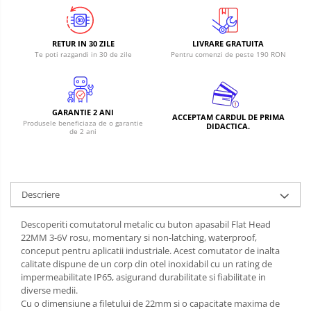
RS-485
Learning
Retrase
RTC
Shield
RETUR IN 30 ZILE
LIVRARE GRATUITA
Telecomenzi
Te poti razgandi in 30 de zile
Pentru comenzi de peste 190 RON
Unelte
Accesorii
si
Instrumente
Antene
Breadboard
GARANTIE 2 ANI
ACCEPTAM CARDUL DE PRIMA
Produsele beneficiaza de o garantie
DIDACTICA.
Cabluri
de 2 ani
Conectori
Cutii
Descriere
Sticker
Butoane, Tastaturi
Descoperiti comutatorul metalic cu buton apasabil Flat Head
22MM 3-6V rosu, momentary si non-latching, waterproof,
Condensatoare
conceput pentru aplicatii industriale. Acest comutator de inalta
Generale
calitate dispune de un corp din otel inoxidabil cu un rating de
impermeabilitate IP65, asigurand durabilitate si fiabilitate in
LED
diverse medii.
Microcontrollere AVR
Cu o dimensiune a filetului de 22mm si o capacitate maxima de