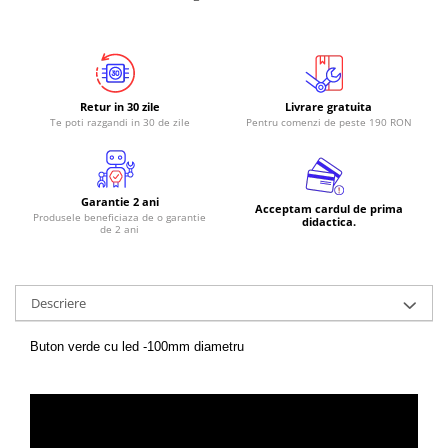
RS-485
RTC
Telecomenzi
Retur in 30 zile
Livrare gratuita
Accesorii
Te poti razgandi in 30 de zile
Pentru comenzi de peste 190 RON
Accesorii
Antene
Garantie 2 ani
Breadboard
Acceptam cardul de prima
Produsele beneficiaza de o garantie
didactica.
de 2 ani
Cabluri
Conectori
Cutii
Descriere
Sticker
Buton verde cu led -100mm diametru
Componente
Butoane, Tastaturi
Condensatoare