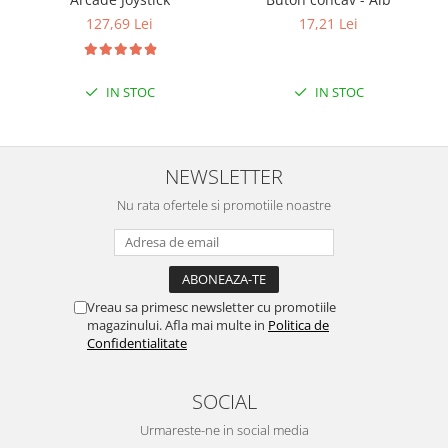
Puzzle mecanic Ugears
127,69 Lei
17,21 Lei
Organizator de chei Wunderkey
Constructor foto Mozabrick &
IN STOC
IN STOC
Qbrix
Puzzle lemn Cluebox
Jocuri de societate
NEWSLETTER
Mecanice
Nu rata ofertele si promotiile noastre
3D Printer & CNC
Actuator
Altele
Vreau sa primesc newsletter cu promotiile
Driver
magazinului. Afla mai multe in
Politica de
Confidentialitate
Altele
DC
SOCIAL
Servo
Stepper
Urmareste-ne in social media