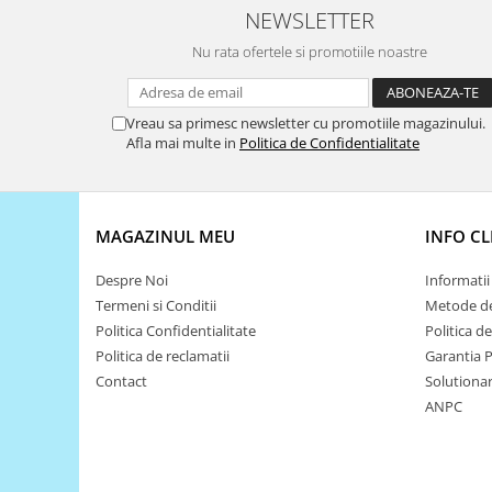
Platforme de dezvoltare
NEWSLETTER
Arduino
Nu rata ofertele si promotiile noastre
Raspberry
.NET
Vreau sa primesc newsletter cu promotiile magazinului.
Android
Afla mai multe in
Politica de Confidentialitate
ARM
AVR
MAGAZINUL MEU
INFO CL
Espruino
Feather
Despre Noi
Informatii 
Termeni si Conditii
Metode de
Flora
Politica Confidentialitate
Politica d
FPGA
Politica de reclamatii
Garantia 
Intel
Contact
Solutionare
ANPC
Latte Panda
Micro:bit
Nvidia