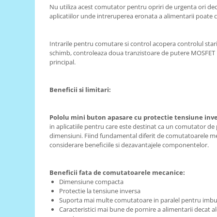
Generale
Nu utiliza acest comutator pentru opriri de urgenta ori de
aplicatiilor unde intreruperea eronata a alimentarii poate c
LED
Microcontrollere AVR
Intrarile pentru comutare si control acopera controlul starii
PCB - Placute Circuit
schimb, controleaza doua tranzistoare de putere MOSFET p
Rezistoare
principal.
Creion 3D 3Doodler
Imprimante 3D
Beneficii si limitari:
Imprimante 3D
3Doodler
Pololu mini buton apasare cu protectie tensiune inv
in aplicatiile pentru care este destinat ca un comutator de
Componente
dimensiuni. Fiind fundamental diferit de comutatoarele mec
considerare beneficiile si dezavantajele componentelor.
Componente
Componente E3D
Filament Premium ABS 1.75 mm
Beneficii fata de comutatoarele mecanice:
Dimensiune compacta
Filament Premium ABS 3 mm
Protectie la tensiune inversa
Suporta mai multe comutatoare in paralel pentru imbuna
Filament Premium PLA 1.75 mm
Caracteristici mai bune de pornire a alimentarii decat 