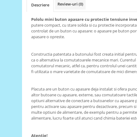
Review-uri
(0)
Descriere
RS-485
RTC
Pololu mini buton apasare cu protectie tensiune inv
putere compact, cu stare solida si cu protectie incorporata 
Telecomenzi
controlat de un buton cu apasare: o apasare pe buton porn
apasare o opreste.
Accesorii
Accesorii
Constructia patentata a butonului fost creata initial pentr
Antene
ca o alternativa la comutatoarele mecanice mari. Curentul 
Breadboard
comutatorul mecanic, atfel ca, pentru controlul unei cantit
fi utilizata o mare varietate de comutatoare de mici dimens
Cabluri
Conectori
Placuta are un buton cu apasare deja instalat si ofera punc
Cutii
altor butoane cu apasare, externe, sau comutatoare tactil
optiuni alternative de conectare a butoanelor cu apasare 
Sticker
pentru activare sau apasare pentru dezactivare, precum si 
Componente
multe optiuni de alimentare, de exemplu pentru a permite s
alimentare, lucru foarte util atunci cand chimia bateriei est
Butoane, Tastaturi
Condensatoare
Atentie!