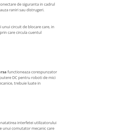
conectare de siguranta in cadrul
auza raniri sau distrugeri.
 unui circuit de blocare care, in
rin care circula cuentul
ersa
functioneaza corespunzator
 putere DC pentru roboti de mici
anice, trebuie luate in
tatirea interfetei utilizatorului
ale unui comutator mecanic care