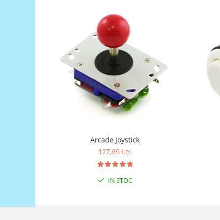
Encoder
Mecanice
Motoare
Micro Metal
Motoare
Motor 25D
Motor 37D
Motoreductor plastic
Stepper
Sub-Micro
Tamiya
Arcade Joystick
Roti si Senile
127,69 Lei
Rulmenti
Sasiu
IN STOC
Servomotoare
Suruburi, Piulite, Conectare