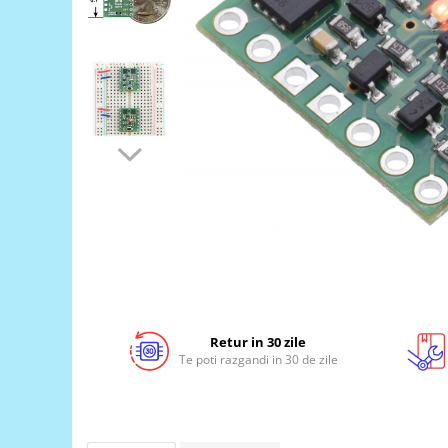
LCD
Module
Adaptoare si convertoare
ADC
Audio
CAN
Convertor nivel logic
Convertor USB la serial
Datalogger
LCD
Module
Retur in 30 zile
Multiplexor
Te poti razgandi in 30 de zile
Radio
Releu
RS-232