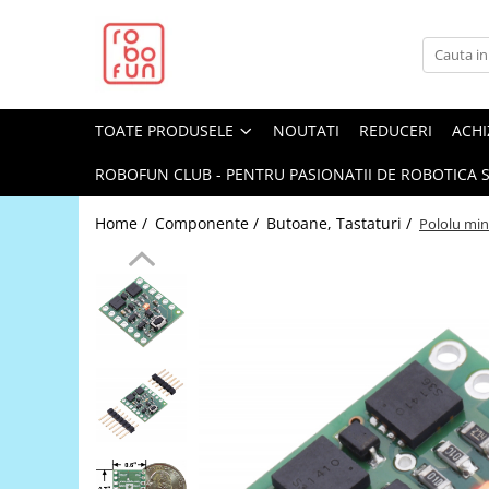
Toate Produsele
Arduino Original
TOATE PRODUSELE
NOUTATI
REDUCERI
ACHI
Arduino Compatibil
Raspberry PI
ROBOFUN CLUB - PENTRU PASIONATII DE ROBOTICA S
Raspberry PI
Home /
Componente /
Butoane, Tastaturi /
Pololu min
Alimentare
Racire
Hat
Accesorii
Audio
Cabluri si Conectori
Camera
Cutii