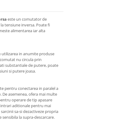
ersa
este un comutator de
la tensiune inversa. Poate fi
este alimentarea iar alta
u utilizarea in anumite produse
comutat nu circula prin
ati substantiale de putere, poate
iuni si putere joasa.
te pentru conectarea in paralel a
e. De asemenea, ofera mai multe
pentru operare de tip apasare
intrari aditionale pentru mai
arcinii sa-si dezactiveze propria
e sensibila la supra-descarcare.