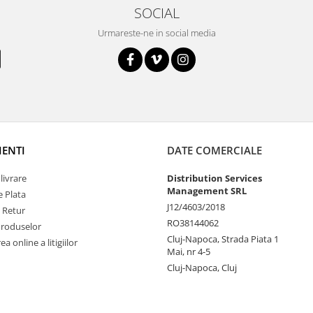
SOCIAL
Urmareste-ne in social media
IENTI
DATE COMERCIALE
livrare
Distribution Services
Management SRL
 Plata
J12/4603/2018
e Retur
RO38144062
Produselor
Cluj-Napoca, Strada Piata 1
a online a litigiilor
Mai, nr 4-5
Cluj-Napoca, Cluj