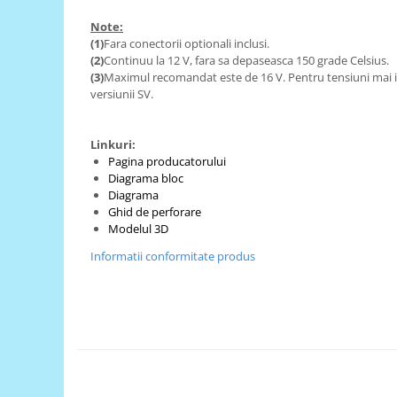
Puzzle mecanic Ugears
Note:
(1)
Fara conectorii optionali inclusi.
Organizator de chei Wunderkey
(2)
Continuu la 12 V, fara sa depaseasca 150 grade Celsius.
Constructor foto Mozabrick &
(3)
Maximul recomandat este de 16 V. Pentru tensiuni mai i
Qbrix
versiunii SV.
Puzzle lemn Cluebox
Jocuri de societate
Linkuri:
Pagina producatorului
Mecanice
Diagrama bloc
3D Printer & CNC
Diagrama
Ghid de perforare
Actuator
Modelul 3D
Altele
Informatii conformitate produs
Driver
Altele
DC
Servo
Stepper