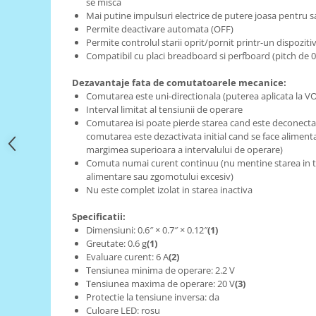
Filamente Speciale
se misca
Mai putine impulsuri electrice de putere joasa pentru sa
Prusa I3 DIY Kit
Permite deactivare automata (OFF)
Permite controlul starii oprit/pornit printr-un dispoziti
Carti
Compatibil cu placi breadboard si perfboard (pitch de 0
Pentru Incepatori
Kituri incepatori Arduino
Dezavantaje fata de comutatoarele mecanice:
Comutarea este uni-directionala (puterea aplicata la V
Pentru Incepatori
Interval limitat al tensiunii de operare
Comutarea isi poate pierde starea cand este deconectat
Micro:bit
comutarea este dezactivata initial cand se face aliment
Junior Robotics
margimea superioara a intervalului de operare)
Comuta numai curent continuu (nu mentine starea in ti
Carti
alimentare sau zgomotului excesiv)
Junior Robotics
Nu este complet izolat in starea inactiva
Lego Education
Specificatii:
Dimensiuni: 0.6″ × 0.7″ × 0.12″
(1)
STEM Education
Greutate: 0.6 g
(1)
Ugears
Evaluare curent: 6 A
(2)
Tensiunea minima de operare: 2.2 V
Kit Fun
Tensiunea maxima de operare: 20 V
(3)
Kit Roboti
Protectie la tensiune inversa: da
Culoare LED: rosu
Cadouri