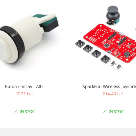
Buton concav - Alb
SparkFun Wireless Joystick
17,21 Lei
214,46 Lei
IN STOC
IN STOC