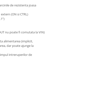
rcinile de rezistenta joasa
v extern (ON si CTRL)
.1”)
OUT nu poate fi comutata la VIN)
a alimentarea (implicit,
area, dar poate ajunge la
mpul intreruperilor de