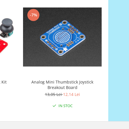
-7%
-7%
 Kit
Analog Mini Thumbstick Joystick
Breakout Board
13,05 Lei
12,14 Lei
IN STOC