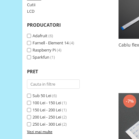
Cutii
LCD
LCD
Module
Adaptoare si convertoare
PRODUCATORI
ADC
Adafruit
(6)
Audio
Farnell - Element 14
(4)
Cablu fle
Raspberry Pi
(4)
CAN
Sparkfun
(1)
Convertor nivel logic
Convertor USB la serial
PRET
Datalogger
LCD
Sub 50 Lei
(6)
Module
-7%
100 Lei - 150 Lei
(1)
Multiplexor
150 Lei - 200 Lei
(1)
200 Lei - 250 Lei
(2)
Radio
250 Lei - 300 Lei
(2)
Releu
Vezi mai multe
RS-232