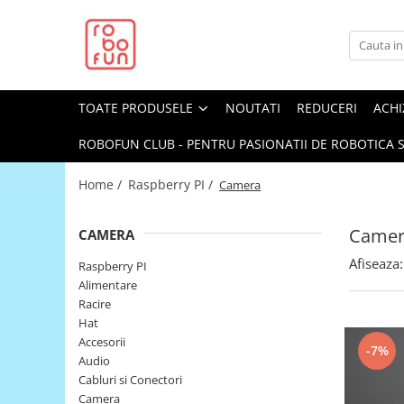
Toate Produsele
Arduino Original
TOATE PRODUSELE
NOUTATI
REDUCERI
ACHI
Arduino Compatibil
Raspberry PI
ROBOFUN CLUB - PENTRU PASIONATII DE ROBOTICA S
Raspberry PI
Home /
Raspberry PI /
Camera
Alimentare
Racire
Camer
CAMERA
Hat
Afiseaza:
Raspberry PI
Accesorii
Alimentare
Racire
Audio
Hat
Cabluri si Conectori
Accesorii
-7%
Audio
Camera
Cabluri si Conectori
Cutii
Camera