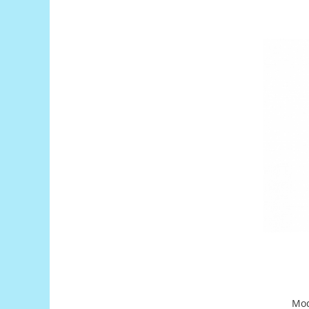
Puzzle mecanic Ugears
Organizator de chei Wunderkey
Constructor foto Mozabrick &
Qbrix
Puzzle lemn Cluebox
Jocuri de societate
Mecanice
3D Printer & CNC
Actuator
Altele
Driver
Altele
DC
Servo
Stepper
Mod