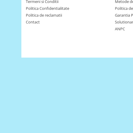
Termeni si Conditii
Metode de
Platforme de dezvoltare
Politica Confidentialitate
Politica d
Arduino
Politica de reclamatii
Garantia 
Raspberry
Contact
Solutionare
.NET
ANPC
Android
ARM
AVR
Espruino
Feather
Flora
FPGA
Intel
Latte Panda
Micro:bit
Nvidia