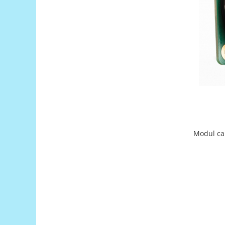
Filamente Speciale
Prusa I3 DIY Kit
Carti
Pentru Incepatori
Kituri incepatori Arduino
Pentru Incepatori
Micro:bit
Junior Robotics
Carti
Modul ca
Junior Robotics
Lego Education
STEM Education
Ugears
Kit Fun
Kit Roboti
Cadouri