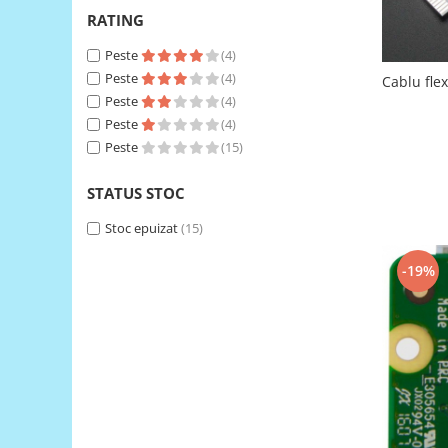
RATING
RS-485
Peste
(4)
RTC
Peste
(4)
Cablu fle
Telecomenzi
Peste
(4)
Accesorii
Peste
(4)
Accesorii
Peste
(15)
Antene
STATUS STOC
Breadboard
Stoc epuizat
(15)
Cabluri
-19%
Conectori
Cutii
Sticker
Componente
Butoane, Tastaturi
Condensatoare