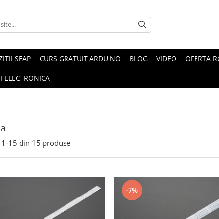
ZITII SEAP
CURS GRATUIT ARDUINO
BLOG
VIDEO
OFERTA 
I ELECTRONICA
a
1-
15
din
15
produse
-7%