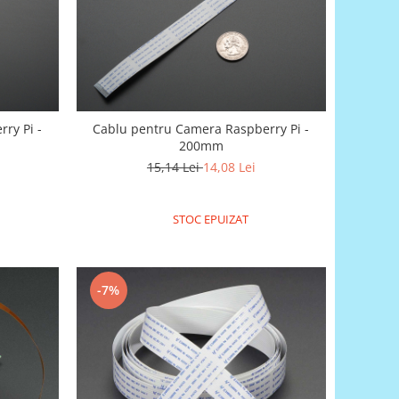
ry Pi -
Cablu pentru Camera Raspberry Pi -
200mm
15,14 Lei
14,08 Lei
STOC EPUIZAT
-7%