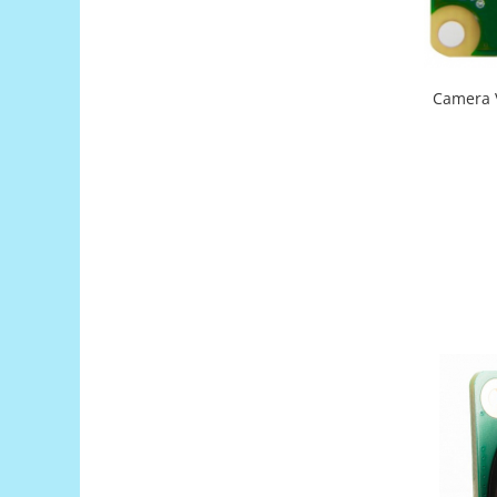
Generale
LED
Microcontrollere AVR
Camera V
PCB - Placute Circuit
Rezistoare
Creion 3D 3Doodler
Imprimante 3D
Imprimante 3D
3Doodler
Componente
Componente
Componente E3D
Filament Premium ABS 1.75 mm
Filament Premium ABS 3 mm
Filament Premium PLA 1.75 mm