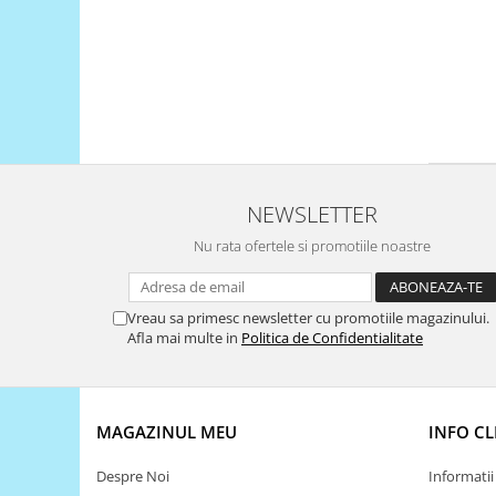
Encoder
Mecanice
Motoare
Micro Metal
Motoare
Motor 25D
Motor 37D
NEWSLETTER
Motoreductor plastic
Nu rata ofertele si promotiile noastre
Stepper
Sub-Micro
Tamiya
Vreau sa primesc newsletter cu promotiile magazinului.
Roti si Senile
Afla mai multe in
Politica de Confidentialitate
Rulmenti
Sasiu
MAGAZINUL MEU
INFO CL
Servomotoare
Suruburi, Piulite, Conectare
Despre Noi
Informatii 