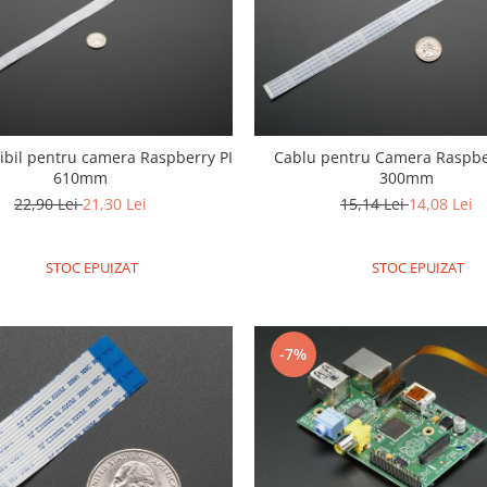
xibil pentru camera Raspberry PI
Cablu pentru Camera Raspber
610mm
300mm
22,90 Lei
21,30 Lei
15,14 Lei
14,08 Lei
STOC EPUIZAT
STOC EPUIZAT
-7%