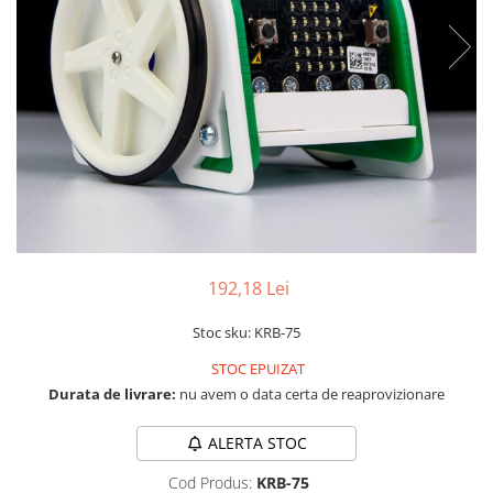
RS-232
Micro:bit
PIR
Motor 25D
Motor 37D
RS-485
Nvidia
Radar
Motoreductor plastic
RTC
Olinuxino
Sonar
Stepper
Telecomenzi
Photon
Sunet
Sub-Micro
PIC
Tensiune
Tamiya
Platforme de dezvoltare
Termocuple
Roti si Senile
Python
Video
Rulmenti
Teensy
Vreme
Sasiu
192,18 Lei
Thing
Servomotoare
TI
Suruburi, Piulite, Conectare
Stoc sku: KRB-75
STOC EPUIZAT
Durata de livrare:
nu avem o data certa de reaprovizionare
ALERTA STOC
Cod Produs:
KRB-75