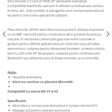
Kitul include si 5 LED-uri RGB ZIP adresabile individual
(compatibile NeoPixel), care pot fi utilizate ca indicatoare, lumina
inversa, etc.. Este posibila si adaugarea unor componente extra la
kit pentru mai multe aplicatii de utilizare.
Placa Kitronik :MOVE servo:lite inclusa poate fi utilizata impreuna
cu un BBC micro:bit pentru construirea altor proiecte bazate pe
miscare. In sectiunea Linkuri poti gasi mai multe tutoriale si
ghiduri pentru diferite aplicatii precum controlul unui al treilea
servomotor, codarea pentru desenarea formelor, scrierea codului
pentru LED-urile ZIP de pe placa, codarea pentru controlul prin
Bluetooth sau utilizarea unui al doilea microbit ca si controller.
Note:
Necesita asamblare.
Kitul nu contine cu placuta Micro:bit.
Compatibil cu micro:bit V1 si V2
Specificatii:
Kitul ofera o introducere distractiva in lumea roboticii DIY.
Adauga cod pentru operare autonoma