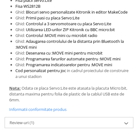
Fisa placii Servo:Lite
Fisa WS2812B
Ghid:
Blocuri servo personalizate Kitronik in editor MakeCode
Ghid:
Primii pasi cu placa Servo:Lite
Ghid:
Controlul a 3 servomotoare cu placa Servo:Lite
Ghid:
Utilizarea LED-urilor ZIP Kitronik cu BBC micro:bit
Ghid:
Controlul :MOVE mini cu microbit radio
Ghid:
Adaugarea controlului de la distanta prin Bluetooth la
:MOVE mini
Ghid:
Desenarea cu :MOVE mini pentru microbit
Ghid:
Programarea farurilor automate pentru :MOVE mini
Ghid:
Programarea indicatoarelor pentru :MOVE mini
Cod personalizat pentru joc
in cadrul proiectului de construire
a unui stadion
Nota:
Odata ce placa Servo:Lite este atasata la placuta Micro:bit,
distanta maxima pentru folia de plastic de la cablul USB este de
6mm.
Informatii conformitate produs
Review-uri
(1)