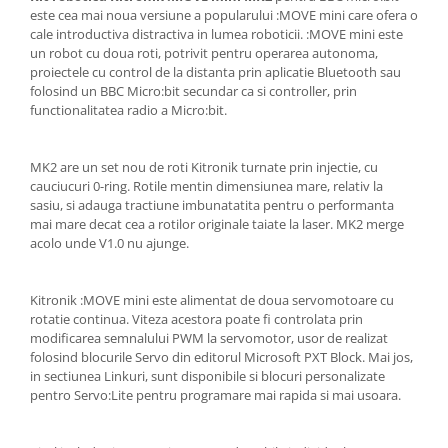
este cea mai noua versiune a popularului :MOVE mini care ofera o
cale introductiva distractiva in lumea roboticii. :MOVE mini este
un robot cu doua roti, potrivit pentru operarea autonoma,
proiectele cu control de la distanta prin aplicatie Bluetooth sau
folosind un BBC Micro:bit secundar ca si controller, prin
functionalitatea radio a Micro:bit.
MK2 are un set nou de roti Kitronik turnate prin injectie, cu
cauciucuri 0-ring. Rotile mentin dimensiunea mare, relativ la
sasiu, si adauga tractiune imbunatatita pentru o performanta
mai mare decat cea a rotilor originale taiate la laser. MK2 merge
acolo unde V1.0 nu ajunge.
Kitronik :MOVE mini este alimentat de doua servomotoare cu
rotatie continua. Viteza acestora poate fi controlata prin
modificarea semnalului PWM la servomotor, usor de realizat
folosind blocurile Servo din editorul Microsoft PXT Block. Mai jos,
in sectiunea Linkuri, sunt disponibile si blocuri personalizate
pentro Servo:Lite pentru programare mai rapida si mai usoara.