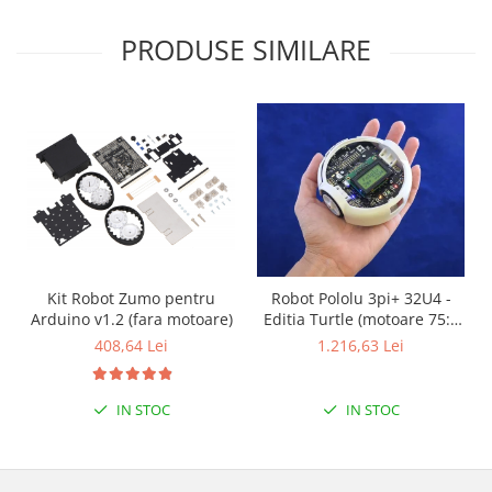
PRODUSE SIMILARE
Kit Robot Zumo pentru
Robot Pololu 3pi+ 32U4 -
Arduino v1.2 (fara motoare)
Editia Turtle (motoare 75:1
LP), asamblat
408,64 Lei
1.216,63 Lei
IN STOC
IN STOC