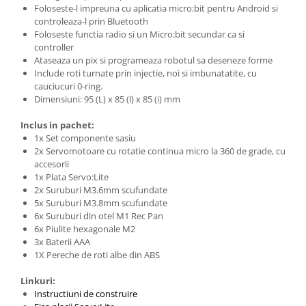
Foloseste-l impreuna cu aplicatia micro:bit pentru Android si
controleaza-l prin Bluetooth
Foloseste functia radio si un Micro:bit secundar ca si
controller
Ataseaza un pix si programeaza robotul sa deseneze forme
Include roti turnate prin injectie, noi si imbunatatite, cu
cauciucuri 0-ring.
Dimensiuni: 95 (L) x 85 (l) x 85 (i) mm
Inclus in pachet:
1x Set componente sasiu
2x Servomotoare cu rotatie continua micro la 360 de grade, cu
accesorii
1x Plata Servo:Lite
2x Suruburi M3.6mm scufundate
5x Suruburi M3.8mm scufundate
6x Suruburi din otel M1 Rec Pan
6x Piulite hexagonale M2
3x Baterii AAA
1X Pereche de roti albe din ABS
Linkuri:
Instructiuni de construire