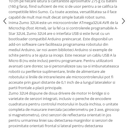
10 cm pe fiecare latura si cantareste aproximativ 275 g cu baterii
(160 g fara), fiind suficient de mic si de usor pentru a se califica la
competitiile Mini-Sumo. Cu toate acestea, versatilitatea sa il face
capabil de mult mai mult decat simple batalii robot sumo.
Inima Zumo 32U4 este un microcontroler ATmega32U4 AVR de la
Microchip (fost Atmel), iar la fel ca si controlerele programabile A-
Star 32U4, Zumo 32U4 are o interfata USB si este livrat cu un
bootloader compatibil Arduino preincarcat. Este disponibil un
add-on software care faciliteaza programarea robotului din
mediul Arduino, iar noi avem biblioteci Arduino si exemple de
schite pentru a te ajuta sa incepi. Este necesar un cablu USB A la
Micro-B (nu este inclus) pentru programare. Pentru utilizatorii
avansati care doresc sa-si personalizeze sau sa-si imbunatateasca
robotii cu periferice suplimentare, liniile de alimentare ale
robotului si liniile de intrare/iesire ale microcontrolerului pot fi
accesate prin gauri distante de 0,1 inch de-a lungul lateralelor si
partii frontale a placii principale.
Zumo 32U4 dispune de doua drivere de motor H-bridge si o
varietate de senzori integrati, inclusiv o pereche de encodere
cuadratura pentru controlul motorului in bucla inchisa, o unitate
completa de masurare inerciala (accelerometru pe 3 axe, giroscop
si magnetometru), cinci senzori de reflectanta orientati in jos
pentru urmarirea liniei sau detectarea marginilor si senzori de
proximitate orientati frontal si lateral pentru detectarea