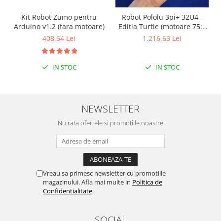
Kit Robot Zumo pentru
Robot Pololu 3pi+ 32U4 -
Arduino v1.2 (fara motoare)
Editia Turtle (motoare 75:1
LP), asamblat
408,64 Lei
1.216,63 Lei
IN STOC
IN STOC
NEWSLETTER
Nu rata ofertele si promotiile noastre
Vreau sa primesc newsletter cu promotiile
magazinului. Afla mai multe in
Politica de
Confidentialitate
SOCIAL