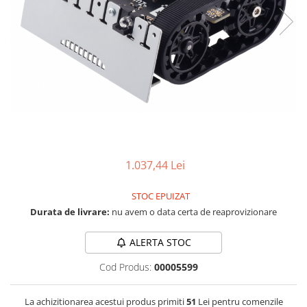
RS-232
Micro:bit
PIR
Motor 25D
Motor 37D
RS-485
Nvidia
Radar
Motoreductor plastic
RTC
Olinuxino
Sonar
Stepper
Telecomenzi
Photon
Sunet
Sub-Micro
PIC
Tensiune
Tamiya
Platforme de dezvoltare
Termocuple
Roti si Senile
Python
Video
Rulmenti
Teensy
Vreme
1.037,44 Lei
Sasiu
Thing
Servomotoare
STOC EPUIZAT
TI
Suruburi, Piulite, Conectare
Durata de livrare:
nu avem o data certa de reaprovizionare
ALERTA STOC
Cod Produs:
00005599
La achizitionarea acestui produs primiti
51
Lei pentru comenzile