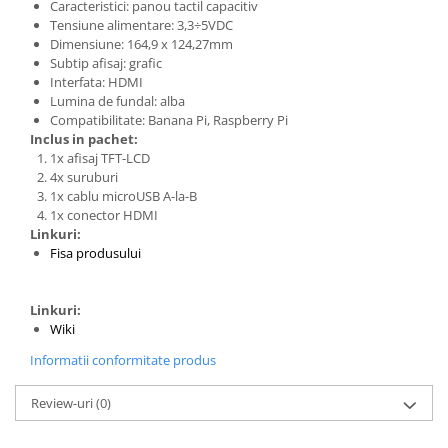
Caracteristici: panou tactil capacitiv
Tensiune alimentare: 3,3÷5VDC
Dimensiune: 164,9 x 124,27mm
Subtip afisaj: grafic
Interfata: HDMI
Lumina de fundal: alba
Compatibilitate: Banana Pi, Raspberry Pi
Inclus in pachet:
1x afisaj TFT-LCD
4x suruburi
1x cablu microUSB A-la-B
1x conector HDMI
Linkuri:
Fisa produsului
Linkuri:
Wiki
Informatii conformitate produs
Review-uri
(0)