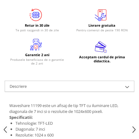
Retur in 30 zile
Livrare gratuita
Te poti razgandi in 30 de zile
Pentru comenzi de peste 190 RON
Garantie 2 ani
Acceptam cardul de prima
Produsele beneficiaza de o garantie
didactica.
de 2 ani
Descriere
Waveshare 11199 este un afisaj de tip TFT cu iluminare LED,
diagonala de 7 inci si o rezolutie de 1024x600 pixeli.
Specificatii:
Tehnologie: TFT-LED
Diagonala: 7 inci
Rezolutie: 1024 x 600