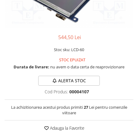
RS-232
Micro:bit
PIR
Motor 25D
Motor 37D
RS-485
Nvidia
Radar
Motoreductor plastic
RTC
Olinuxino
Sonar
Stepper
Telecomenzi
Photon
Sunet
544,50 Lei
Sub-Micro
PIC
Tensiune
Tamiya
Stoc sku: LCD-60
Platforme de dezvoltare
Termocuple
Roti si Senile
STOC EPUIZAT
Python
Video
Rulmenti
Durata de livrare:
nu avem o data certa de reaprovizionare
Teensy
Vreme
Sasiu
ALERTA STOC
Thing
Servomotoare
Cod Produs:
00004107
TI
Suruburi, Piulite, Conectare
La achizitionarea acestui produs primiti
27
Lei pentru comenzile
viitoare
Adauga la Favorite