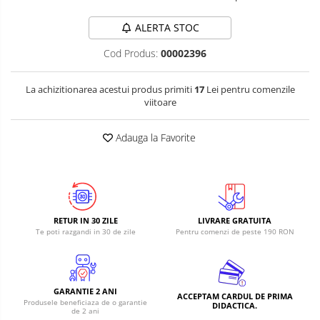
RS-485
Learning
Retrase
RTC
ALERTA STOC
Shield
Telecomenzi
Cod Produs:
00002396
Unelte
Accesorii
si
Instrumente
La achizitionarea acestui produs primiti
17
Lei pentru comenzile
Antene
viitoare
Breadboard
Cabluri
Adauga la Favorite
Conectori
Cutii
Sticker
RETUR IN 30 ZILE
LIVRARE GRATUITA
Butoane, Tastaturi
Te poti razgandi in 30 de zile
Pentru comenzi de peste 190 RON
Condensatoare
Generale
LED
GARANTIE 2 ANI
ACCEPTAM CARDUL DE PRIMA
Produsele beneficiaza de o garantie
DIDACTICA.
Microcontrollere AVR
de 2 ani