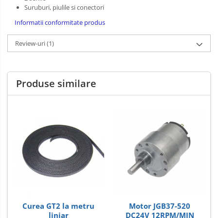
Suruburi, piulile si conectori
Carti
Informatii conformitate produs
Junior Robotics
Review-uri
(1)
Lego Education
STEM Education
Ugears
Produse similare
Puzzle mecanic Ugears
Organizator de chei Wunderkey
Constructor foto Mozabrick &
Qbrix
Puzzle lemn Cluebox
Jocuri de societate
3D Printer & CNC
Actuator
Altele
Curea GT2 la metru
Motor JGB37-520
liniar
DC24V 12RPM/MIN