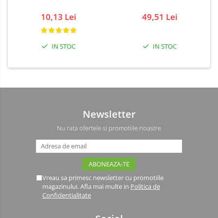
Driver
10,13 Lei
49,51 Lei
Altele
DC
Servo
IN STOC
IN STOC
Stepper
Encoder
Mecanice
Motoare
Newsletter
Micro Metal
Motoare
Nu rata ofertele si promotiile noastre
Motor 25D
Motor 37D
Motoreductor plastic
Vreau sa primesc newsletter cu promotiile
Stepper
magazinului. Afla mai multe in
Politica de
Sub-Micro
Confidentialitate
Tamiya