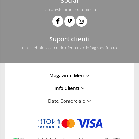
Social
Roti si Senile
Urmareste-ne in social media
Rulmenti
Sasiu
Servomotoare
Suport clienti
Suruburi, Piulite, Conectare
Email tehnic si cereri de oferta B2B: info@robofun.ro
Arduino
Raspberry
.NET
Magazinul Meu
Android
ARM
Info Clienti
AVR
Date Comerciale
Espruino
Feather
Flora
FPGA