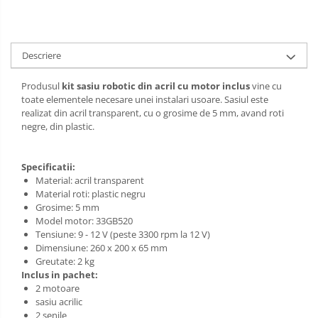
PCB - Placute Circuit
Rezistoare
Descriere
Imprimante 3D
3Doodler
Produsul
kit sasiu robotic din acril cu motor inclus
vine cu
toate elementele necesare unei instalari usoare. Sasiul este
Componente
realizat din acril transparent, cu o grosime de 5 mm, avand roti
Componente
negre, din plastic.
Componente E3D
Filament Premium ABS 1.75 mm
Specificatii:
Material: acril transparent
Filament Premium ABS 3 mm
Material roti: plastic negru
Filament Premium PLA 1.75 mm
Grosime: 5 mm
Model motor: 33GB520
Filamente Speciale
Tensiune: 9 - 12 V (peste 3300 rpm la 12 V)
Dimensiune: 260 x 200 x 65 mm
Prusa I3 DIY Kit
Greutate: 2 kg
Kituri incepatori Arduino
Inclus in pachet:
2 motoare
Pentru Incepatori
sasiu acrilic
2 senile
Micro:bit