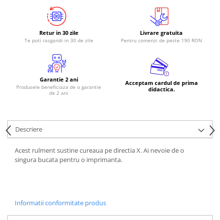
Retur in 30 zile
Livrare gratuita
Te poti razgandi in 30 de zile
Pentru comenzi de peste 190 RON
Garantie 2 ani
Acceptam cardul de prima
Produsele beneficiaza de o garantie
didactica.
de 2 ani
Descriere
Acest rulment sustine cureaua pe directia X. Ai nevoie de o
singura bucata pentru o imprimanta.
Informatii conformitate produs