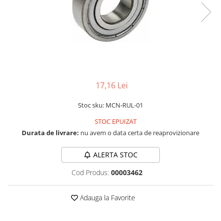
RS-232
Micro:bit
PIR
Motor 25D
Motor 37D
RS-485
Nvidia
Radar
Motoreductor plastic
RTC
Olinuxino
Sonar
Stepper
Telecomenzi
Photon
Sunet
Sub-Micro
PIC
Tensiune
Tamiya
17,16 Lei
Platforme de dezvoltare
Termocuple
Roti si Senile
Python
Video
Rulmenti
Stoc sku: MCN-RUL-01
Teensy
Vreme
Sasiu
STOC EPUIZAT
Thing
Durata de livrare:
nu avem o data certa de reaprovizionare
Servomotoare
TI
Suruburi, Piulite, Conectare
ALERTA STOC
Cod Produs:
00003462
Adauga la Favorite