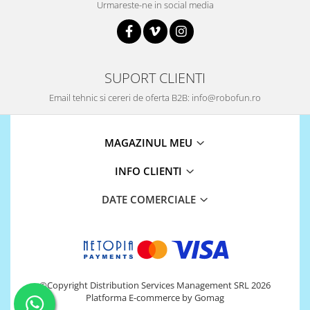
Urmareste-ne in social media
Puzzle mecanic Ugears
Organizator de chei Wunderkey
Constructor foto Mozabrick &
Qbrix
SUPORT CLIENTI
Puzzle lemn Cluebox
Email tehnic si cereri de oferta B2B: info@robofun.ro
Jocuri de societate
Mecanice
MAGAZINUL MEU
3D Printer & CNC
INFO CLIENTI
Actuator
Altele
DATE COMERCIALE
Driver
Altele
DC
Servo
©Copyright Distribution Services Management SRL 2026
Stepper
Platforma E-commerce by Gomag