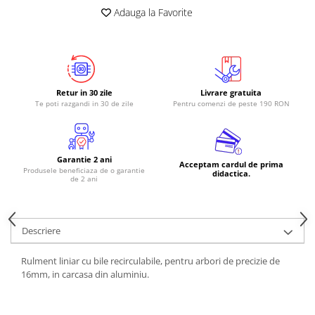
Adauga la Favorite
RS-485
RTC
Telecomenzi
Accesorii
Retur in 30 zile
Livrare gratuita
Accesorii
Te poti razgandi in 30 de zile
Pentru comenzi de peste 190 RON
Antene
Breadboard
Garantie 2 ani
Acceptam cardul de prima
Cabluri
Produsele beneficiaza de o garantie
didactica.
de 2 ani
Conectori
Cutii
Descriere
Sticker
Componente
Rulment liniar cu bile recirculabile, pentru arbori de precizie de
Butoane, Tastaturi
16mm, in carcasa din aluminiu.
Condensatoare