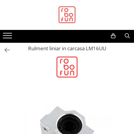
Toate Produsele
Arduino Original
Arduino Compatibil
Raspberry PI
Rulment liniar in carcasa LM16UU
Raspberry PI
Alimentare
Racire
Hat
Accesorii
Audio
Cabluri si Conectori
Camera
Cutii