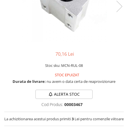
LCD
Module
Adaptoare si convertoare
ADC
Audio
CAN
70,16 Lei
Convertor nivel logic
Convertor USB la serial
Stoc sku: MCN-RUL-08
Datalogger
STOC EPUIZAT
Durata de livrare:
nu avem o data certa de reaprovizionare
LCD
Module
ALERTA STOC
Multiplexor
Cod Produs:
00003467
Radio
Releu
La achizitionarea acestui produs primiti
3
Lei pentru comenzile viitoare
RS-232