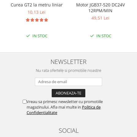
Filamente Speciale
Curea GT2 la metru liniar
Motor JGB37-520 DC24V
Prusa I3 DIY Kit
12RPM/MIN
10,13 Lei
49,51 Lei
Carti
Pentru Incepatori
Kituri incepatori Arduino
IN STOC
IN STOC
Pentru Incepatori
Micro:bit
NEWSLETTER
Junior Robotics
Nu rata ofertele si promotiile noastre
Carti
Junior Robotics
Lego Education
STEM Education
Vreau sa primesc newsletter cu promotiile
magazinului. Afla mai multe in
Politica de
Ugears
Confidentialitate
Kit Fun
Kit Roboti
SOCIAL
Cadouri