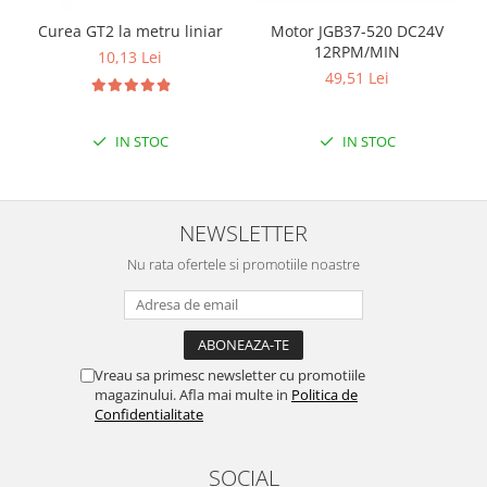
Filamente Speciale
Curea GT2 la metru liniar
Motor JGB37-520 DC24V
Prusa I3 DIY Kit
12RPM/MIN
10,13 Lei
Carti
49,51 Lei
Pentru Incepatori
Kituri incepatori Arduino
IN STOC
IN STOC
Pentru Incepatori
Micro:bit
Junior Robotics
NEWSLETTER
Carti
Nu rata ofertele si promotiile noastre
Junior Robotics
Lego Education
STEM Education
Vreau sa primesc newsletter cu promotiile
Ugears
magazinului. Afla mai multe in
Politica de
Confidentialitate
Kit Fun
Kit Roboti
SOCIAL
Cadouri