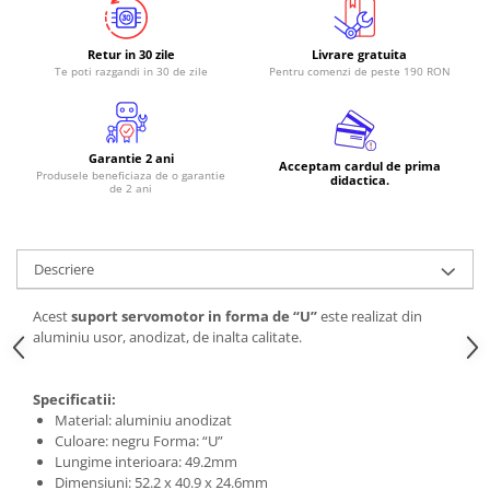
RS-485
Retur in 30 zile
Livrare gratuita
RTC
Te poti razgandi in 30 de zile
Pentru comenzi de peste 190 RON
Telecomenzi
Accesorii
Garantie 2 ani
Accesorii
Acceptam cardul de prima
Produsele beneficiaza de o garantie
didactica.
de 2 ani
Antene
Breadboard
Cabluri
Descriere
Conectori
Acest
suport servomotor in forma de “U”
este realizat din
Cutii
aluminiu usor, anodizat, de inalta calitate.
Sticker
Componente
Specificatii:
Material: aluminiu anodizat
Butoane, Tastaturi
Culoare: negru Forma: “U”
Condensatoare
Lungime interioara: 49.2mm
Dimensiuni: 52.2 x 40.9 x 24.6mm