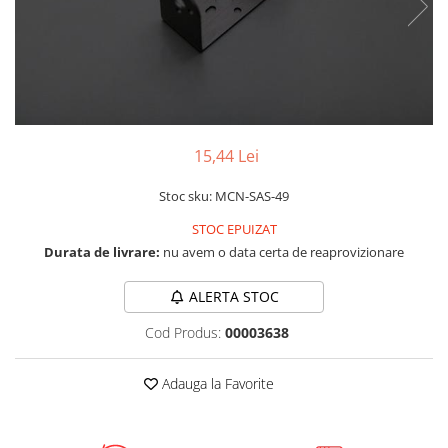
LCD
Module
Adaptoare si convertoare
ADC
Audio
15,44 Lei
CAN
Stoc sku: MCN-SAS-49
Convertor nivel logic
Convertor USB la serial
STOC EPUIZAT
Durata de livrare:
nu avem o data certa de reaprovizionare
Datalogger
LCD
ALERTA STOC
Module
Cod Produs:
00003638
Multiplexor
Adauga la Favorite
Radio
Releu
RS-232