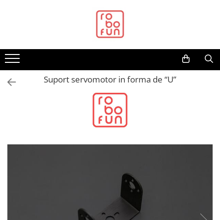
Toate Produsele
Arduino Original
Arduino Compatibil
Raspberry PI
Suport servomotor in forma de “U”
Raspberry PI
Alimentare
Racire
Hat
Accesorii
Audio
Cabluri si Conectori
Camera
Cutii