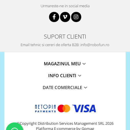
Puzzle mecanic Ugears
Urmareste-ne in social media
Organizator de chei Wunderkey
Constructor foto Mozabrick &
Qbrix
SUPORT CLIENTI
Puzzle lemn Cluebox
Email tehnic si cereri de oferta B2B: info@robofun.ro
Jocuri de societate
Mecanice
MAGAZINUL MEU
3D Printer & CNC
Actuator
INFO CLIENTI
Altele
DATE COMERCIALE
Driver
Altele
DC
Servo
Stepper
©Copyright Distribution Services Management SRL 2026
Platforma E-commerce by Gomag