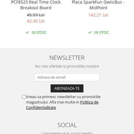
PCF8523 Real Time Clock
Placa SparkFun QwiicBus -
Breakout Board
MidPoint
45,59 Lei
142,21 Lei
42,40 Lei
IN STOC
IN STOC
NEWSLETTER
Nu rata ofertele si promotiile noastre
Vreau sa primesc newsletter cu promotiile
magazinului. Afla mai multe in
Politica de
Confidentialitate
SOCIAL
Urmareste-ne in social media