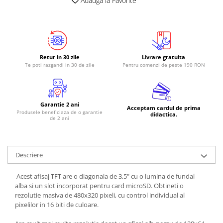
Adauga la Favorite
Retur in 30 zile
Livrare gratuita
Te poti razgandi in 30 de zile
Pentru comenzi de peste 190 RON
Garantie 2 ani
Acceptam cardul de prima
Produsele beneficiaza de o garantie
didactica.
de 2 ani
Descriere
Acest afisaj TFT are o diagonala de 3,5" cu o lumina de fundal
alba si un slot incorporat pentru card microSD. Obtineti o
rezolutie masiva de 480x320 pixeli, cu control individual al
pixelilor in 16 biti de culoare.