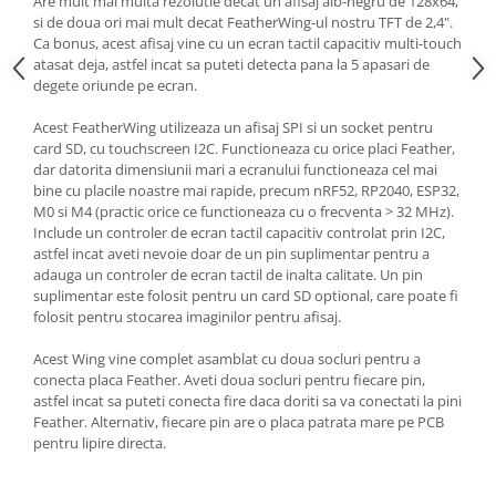
Are mult mai multa rezolutie decat un afisaj alb-negru de 128x64,
si de doua ori mai mult decat FeatherWing-ul nostru TFT de 2,4".
Ca bonus, acest afisaj vine cu un ecran tactil capacitiv multi-touch
atasat deja, astfel incat sa puteti detecta pana la 5 apasari de
degete oriunde pe ecran.
Acest FeatherWing utilizeaza un afisaj SPI si un socket pentru
card SD, cu touchscreen I2C. Functioneaza cu orice placi Feather,
dar datorita dimensiunii mari a ecranului functioneaza cel mai
bine cu placile noastre mai rapide, precum nRF52, RP2040, ESP32,
M0 si M4 (practic orice ce functioneaza cu o frecventa > 32 MHz).
Include un controler de ecran tactil capacitiv controlat prin I2C,
astfel incat aveti nevoie doar de un pin suplimentar pentru a
adauga un controler de ecran tactil de inalta calitate. Un pin
suplimentar este folosit pentru un card SD optional, care poate fi
folosit pentru stocarea imaginilor pentru afisaj.
Acest Wing vine complet asamblat cu doua socluri pentru a
conecta placa Feather. Aveti doua socluri pentru fiecare pin,
astfel incat sa puteti conecta fire daca doriti sa va conectati la pini
Feather. Alternativ, fiecare pin are o placa patrata mare pe PCB
pentru lipire directa.