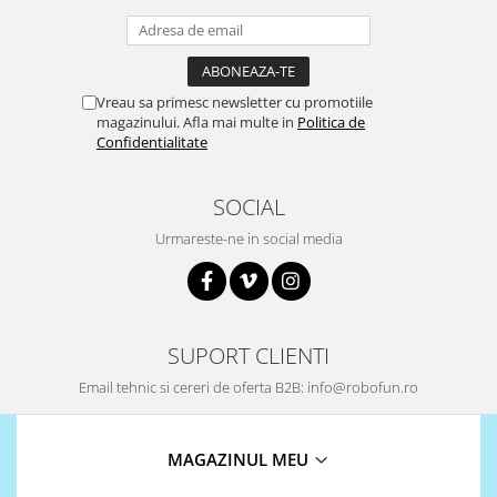
Puzzle mecanic Ugears
Organizator de chei Wunderkey
Constructor foto Mozabrick &
Vreau sa primesc newsletter cu promotiile
Qbrix
magazinului. Afla mai multe in
Politica de
Confidentialitate
Puzzle lemn Cluebox
Jocuri de societate
SOCIAL
Mecanice
Urmareste-ne in social media
3D Printer & CNC
Actuator
Altele
Driver
SUPORT CLIENTI
Altele
Email tehnic si cereri de oferta B2B: info@robofun.ro
DC
Servo
MAGAZINUL MEU
Stepper