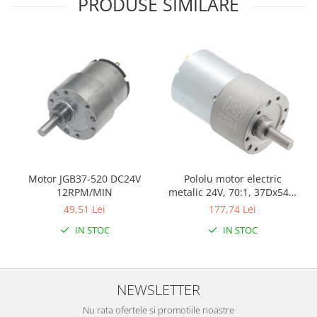
PRODUSE SIMILARE
Filamente Speciale
Prusa I3 DIY Kit
Carti
Pentru Incepatori
Kituri incepatori Arduino
Pentru Incepatori
Micro:bit
Junior Robotics
Carti
Pololu motor electric
Motor JGB37-520 DC24V
Junior Robotics
metalic 24V, 70:1, 37Dx54L,
12RPM/MIN
pinion elicoidal
177,74 Lei
49,51 Lei
Lego Education
IN STOC
IN STOC
STEM Education
Ugears
Kit Fun
NEWSLETTER
Kit Roboti
Nu rata ofertele si promotiile noastre
Cadouri