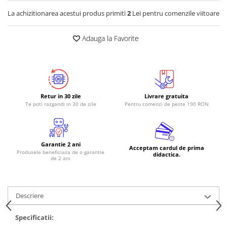
La achizitionarea acestui produs primiti
2
Lei pentru comenzile viitoare
RS-485
RTC
Adauga la Favorite
Telecomenzi
Accesorii
Accesorii
Antene
Retur in 30 zile
Livrare gratuita
Te poti razgandi in 30 de zile
Pentru comenzi de peste 190 RON
Breadboard
Cabluri
Conectori
Garantie 2 ani
Acceptam cardul de prima
Produsele beneficiaza de o garantie
Cutii
didactica.
de 2 ani
Sticker
Componente
Descriere
Butoane, Tastaturi
Condensatoare
Specificatii: