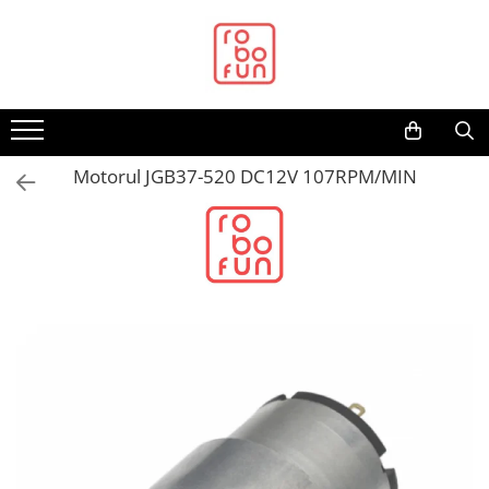
Toate Produsele
Arduino Original
Arduino Compatibil
Raspberry PI
Motorul JGB37-520 DC12V 107RPM/MIN
Raspberry PI
Alimentare
Racire
Hat
Accesorii
Audio
Cabluri si Conectori
Camera
Cutii