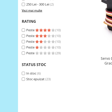
250 Lei - 300 Lei
(2)
RS-485
Vezi mai multe
RTC
RATING
Telecomenzi
Peste
(10)
Accesorii
Peste
(10)
Accesorii
Peste
(10)
Antene
Peste
(10)
Breadboard
Peste
(29)
Servo 
Cabluri
Grad
STATUS STOC
Conectori
In stoc
(6)
Cutii
Stoc epuizat
(23)
Sticker
Componente
Butoane, Tastaturi
Condensatoare