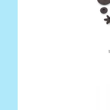
Filamente Speciale
Prusa I3 DIY Kit
Carti
Pentru Incepatori
Kituri incepatori Arduino
Pentru Incepatori
Micro:bit
Junior Robotics
Carti
Junior Robotics
Lego Education
STEM Education
Ugears
Kit Fun
Kit Roboti
Cadouri