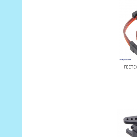
Platforme de dezvoltare
Arduino
Raspberry
.NET
Android
ARM
AVR
FEETEC
Espruino
Feather
Flora
FPGA
Intel
Latte Panda
Micro:bit
Nvidia