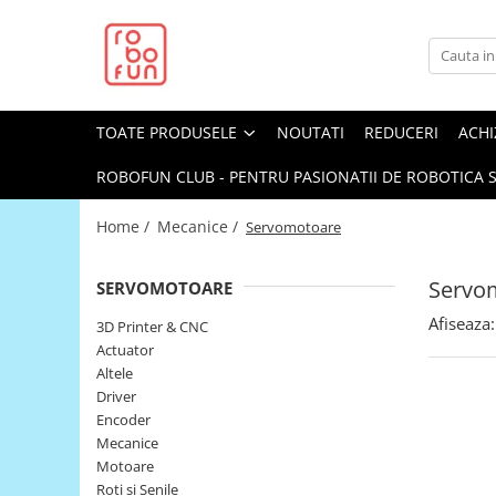
Toate Produsele
Arduino Original
TOATE PRODUSELE
NOUTATI
REDUCERI
ACHI
Arduino Compatibil
Raspberry PI
ROBOFUN CLUB - PENTRU PASIONATII DE ROBOTICA S
Raspberry PI
Home /
Mecanice /
Servomotoare
Alimentare
Racire
Servo
SERVOMOTOARE
Hat
Afiseaza:
3D Printer & CNC
Accesorii
Actuator
Altele
Audio
Driver
Cabluri si Conectori
Encoder
Mecanice
Camera
Motoare
Cutii
Roti si Senile