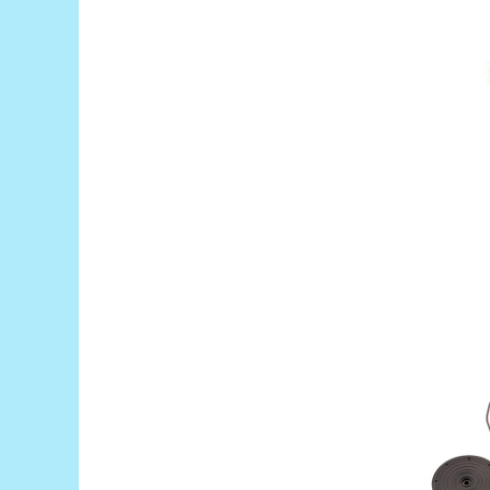
Generale
LED
Microcontrollere AVR
PCB - Placute Circuit
Rezistoare
Creion 3D 3Doodler
Imprimante 3D
Imprimante 3D
3Doodler
Componente
Componente
Componente E3D
Filament Premium ABS 1.75 mm
Filament Premium ABS 3 mm
Filament Premium PLA 1.75 mm