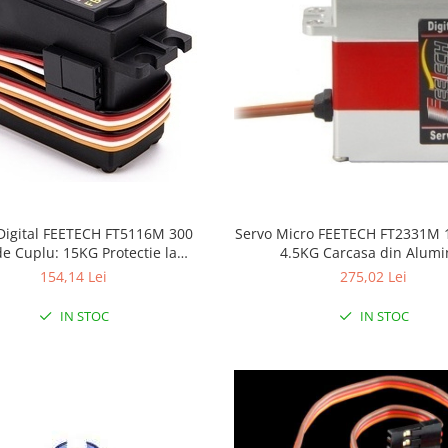
Servo Micro FEETECH FT2331M 
Digital FEETECH FT5116M 300
4.5KG Carcasa din Alumi
e Cuplu: 15KG Protectie la
Suprasarcina
275,02 Lei
154,14 Lei
IN STOC
IN STOC