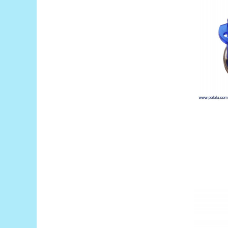
Puzzle mecanic Ugears
Organizator de chei Wunderkey
Constructor foto Mozabrick &
Qbrix
Puzzle lemn Cluebox
Jocuri de societate
Mecanice
3D Printer & CNC
Actuator
Altele
Driver
Altele
DC
Servo
Stepper