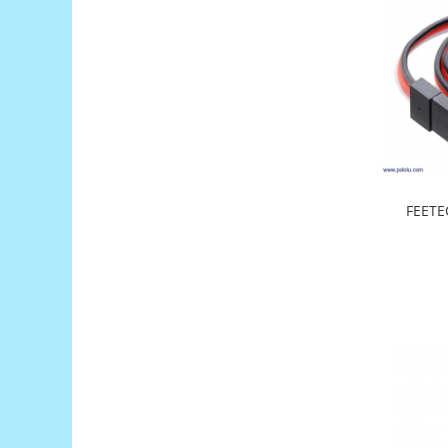
Encoder
Mecanice
Motoare
Micro Metal
Motoare
Motor 25D
Motor 37D
Motoreductor plastic
FEETE
Stepper
Sub-Micro
Tamiya
Roti si Senile
Rulmenti
Sasiu
Servomotoare
Suruburi, Piulite, Conectare