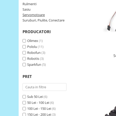
Rulmenti
LCD
Sasiu
Module
Servomotoare
Adaptoare si convertoare
Suruburi, Piulite, Conectare
ADC
PRODUCATORI
Audio
Olimex
(1)
CAN
Pololu
(11)
Convertor nivel logic
Robofun
(3)
S
Robotis
(3)
Convertor USB la serial
Sparkfun
(5)
Datalogger
LCD
PRET
Module
Multiplexor
Sub 50 Lei
(6)
Radio
50 Lei - 100 Lei
(6)
Releu
100 Lei - 150 Lei
(6)
150 Lei - 200 Lei
(3)
RS-232