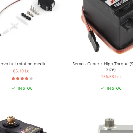
ervo full rotation mediu
Servo - Generic High Torque (
Size)
85,10 Lei
156,53 Lei
IN STOC
IN STOC