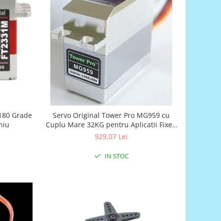
180 Grade
Servo Original Tower Pro MG959 cu
niu
Cuplu Mare 32KG pentru Aplicatii Fixed
Wing
929,07 Lei
IN STOC