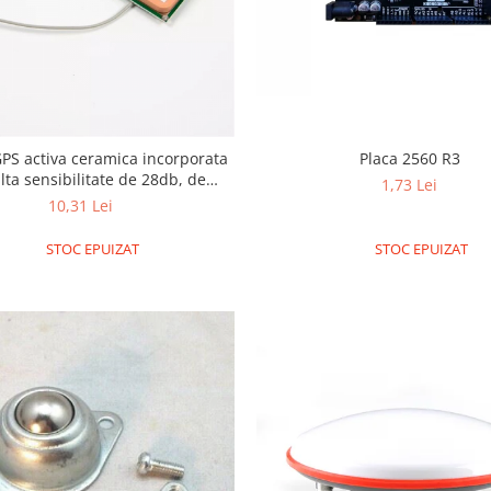
Placa 2560 R3
PS activa ceramica incorporata
lta sensibilitate de 28db, de
1,73 Lei
uni 5258mm si lungimea de 5
10,31 Lei
patibila cu NEO-6M, NEO-7M,
NEO-8M
STOC EPUIZAT
STOC EPUIZAT