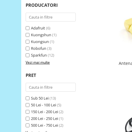
LCD
PRODUCATORI
Module
Adaptoare si convertoare
Adafruit
(6)
ADC
Kuongshun
(1)
Audio
Kuongsun
(1)
Robofun
(3)
CAN
Sparkfun
(12)
Convertor nivel logic
Vezi mai multe
Anten
Convertor USB la serial
PRET
Datalogger
LCD
Module
Sub 50 Lei
(13)
Multiplexor
50 Lei - 100 Lei
(5)
150 Lei - 200 Lei
(2)
Radio
200 Lei - 250 Lei
(1)
Releu
500 Lei - 750 Lei
(2)
RS-232