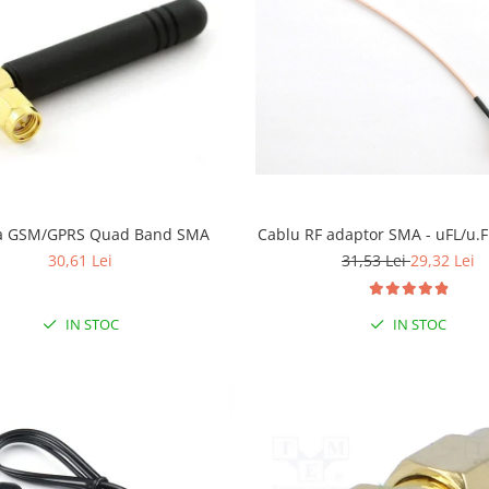
a GSM/GPRS Quad Band SMA
Cablu RF adaptor SMA - uFL/u.F
30,61 Lei
31,53 Lei
29,32 Lei
IN STOC
IN STOC