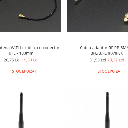
tena WiFi flexibila, cu conector
Cablu adaptor RF RP-SMA
uFL - 100mm
uFL/u.FL/IPX/IPEX
20,75 Lei
19,30 Lei
31,53 Lei
29,32 Lei
STOC EPUIZAT
STOC EPUIZAT