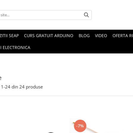
ZITII SEAP
CURS GRATUIT ARDUINO
BLOG
VIDEO
OFERTA 
I ELECTRONICA
e
1-
24
din
24
produse
-7%