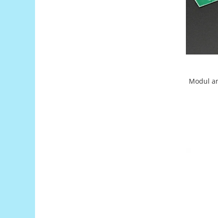
Puzzle mecanic Ugears
Organizator de chei Wunderkey
Constructor foto Mozabrick &
Qbrix
Puzzle lemn Cluebox
Jocuri de societate
Modul an
Mecanice
3D Printer & CNC
Actuator
Altele
Driver
Altele
DC
Servo
Stepper