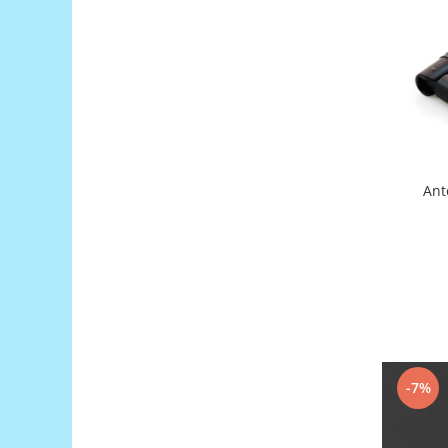
Generale
LED
Microcontrollere AVR
PCB - Placute Circuit
Rezistoare
Creion 3D 3Doodler
Imprimante 3D
Ant
Imprimante 3D
3Doodler
Componente
Componente
Componente E3D
Filament Premium ABS 1.75 mm
-7%
Filament Premium ABS 3 mm
Filament Premium PLA 1.75 mm