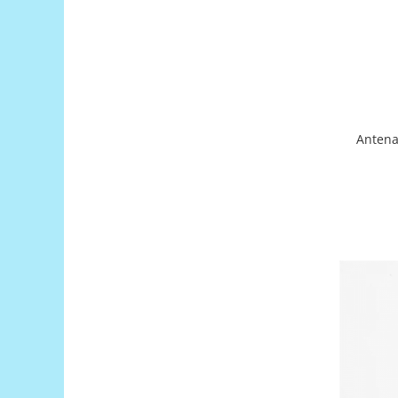
Encoder
Mecanice
Motoare
Micro Metal
Motoare
Motor 25D
Antena
Motor 37D
Motoreductor plastic
Stepper
Sub-Micro
Tamiya
Roti si Senile
Rulmenti
Sasiu
Servomotoare
Suruburi, Piulite, Conectare