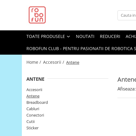
Toate Produsele
Arduino Original
TOATE PRODUSELE
NOUTATI
REDUCERI
ACHI
Arduino Compatibil
Raspberry PI
ROBOFUN CLUB - PENTRU PASIONATII DE ROBOTICA S
Raspberry PI
Home /
Accesorii /
Antene
Alimentare
Racire
Anten
ANTENE
Hat
Afiseaza:
Accesorii
Accesorii
Antene
Breadboard
Audio
Cabluri
Cabluri si Conectori
Conectori
Cutii
Camera
Sticker
Cutii