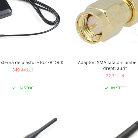
externa de plasture RockBLOCK
Adaptor; SMA tata,din ambele
drept; aurit
540,44 Lei
22,31 Lei
IN STOC
IN STOC