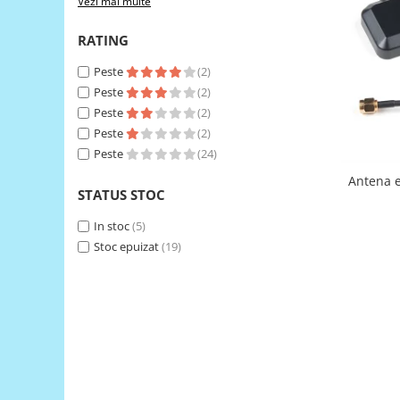
Vezi mai multe
RS-485
RATING
RTC
Peste
(2)
Telecomenzi
Peste
(2)
Accesorii
Peste
(2)
Accesorii
Peste
(2)
Peste
(24)
Antene
Antena 
Breadboard
STATUS STOC
Cabluri
In stoc
(5)
Conectori
Stoc epuizat
(19)
Cutii
Sticker
Componente
Butoane, Tastaturi
Condensatoare