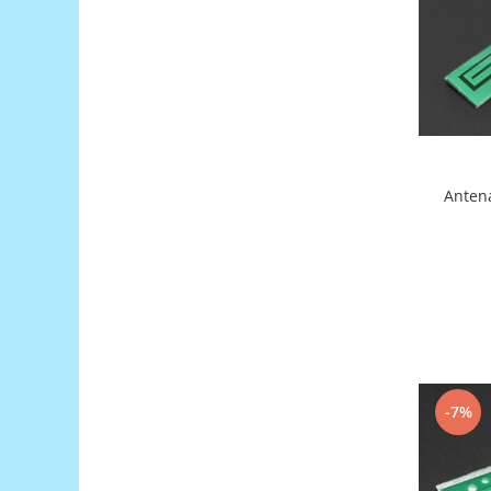
Filamente Speciale
Prusa I3 DIY Kit
Carti
Pentru Incepatori
Kituri incepatori Arduino
Pentru Incepatori
Micro:bit
Anten
Junior Robotics
Carti
Junior Robotics
Lego Education
STEM Education
Ugears
-7%
Kit Fun
Kit Roboti
Cadouri