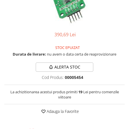
RS-232
Micro:bit
PIR
Motor 25D
Motor 37D
RS-485
Nvidia
Radar
Motoreductor plastic
RTC
Olinuxino
Sonar
Stepper
Telecomenzi
Photon
Sunet
390,69 Lei
Sub-Micro
PIC
Tensiune
Tamiya
STOC EPUIZAT
Platforme de dezvoltare
Termocuple
Roti si Senile
Durata de livrare:
nu avem o data certa de reaprovizionare
Python
Video
Rulmenti
ALERTA STOC
Teensy
Vreme
Sasiu
Cod Produs:
00005454
Thing
Servomotoare
TI
Suruburi, Piulite, Conectare
La achizitionarea acestui produs primiti
19
Lei pentru comenzile
viitoare
Adauga la Favorite