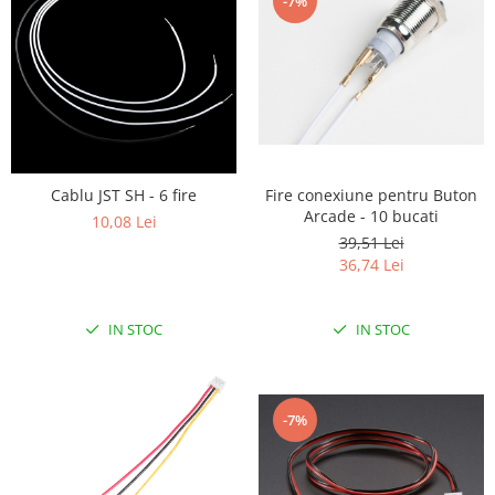
-7%
Cablu JST SH - 6 fire
Fire conexiune pentru Buton
Arcade - 10 bucati
10,08 Lei
39,51 Lei
36,74 Lei
IN STOC
IN STOC
-7%