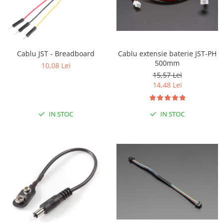
Cablu JST - Breadboard
Cablu extensie baterie JST-PH
500mm
10,08 Lei
15,57 Lei
14,48 Lei
IN STOC
IN STOC