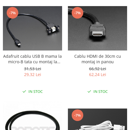
-7%
-7%
Adafruit cablu USB B mama la
Cablu HDMI de 30cm cu
micro-B tata cu montaj la
montaj in panou
panou
31,53 Lei
66,92 Lei
29,32 Lei
62,24 Lei
IN STOC
IN STOC
-7%