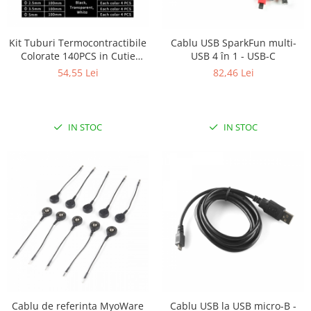
RS-232
Micro:bit
PIR
Motor 25D
Motor 37D
RS-485
Nvidia
Radar
Kit Tuburi Termocontractibile
Cablu USB SparkFun multi-
Motoreductor plastic
Colorate 140PCS in Cutie
USB 4 în 1 - USB-C
RTC
Olinuxino
Sonar
Plastica
Stepper
54,55 Lei
82,46 Lei
Telecomenzi
Photon
Sunet
Sub-Micro
PIC
Tensiune
Tamiya
Platforme de dezvoltare
Termocuple
Roti si Senile
IN STOC
IN STOC
Python
Video
Rulmenti
Teensy
Vreme
Sasiu
Thing
Servomotoare
TI
Suruburi, Piulite, Conectare
Cablu de referinta MyoWare
Cablu USB la USB micro-B -