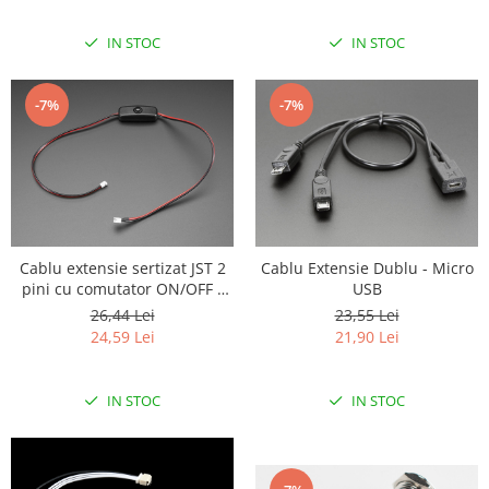
IN STOC
IN STOC
-7%
-7%
Cablu extensie sertizat JST 2
Cablu Extensie Dublu - Micro
pini cu comutator ON/OFF -
USB
JST PH2
26,44 Lei
23,55 Lei
24,59 Lei
21,90 Lei
IN STOC
IN STOC