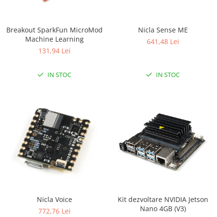
RS-232
Micro:bit
PIR
Motor 25D
Motor 37D
RS-485
Nvidia
Radar
Breakout SparkFun MicroMod
Nicla Sense ME
Motoreductor plastic
Machine Learning
RTC
Olinuxino
Sonar
641,48 Lei
Stepper
131,94 Lei
Telecomenzi
Photon
Sunet
Sub-Micro
PIC
Tensiune
Tamiya
IN STOC
IN STOC
Platforme de dezvoltare
Termocuple
Roti si Senile
Python
Video
Rulmenti
Teensy
Vreme
Sasiu
Thing
Servomotoare
TI
Suruburi, Piulite, Conectare
Nicla Voice
Kit dezvoltare NVIDIA Jetson
Nano 4GB (V3)
772,76 Lei