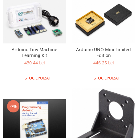
Filamente Speciale
Prusa I3 DIY Kit
Carti
Pentru Incepatori
Kituri incepatori Arduino
Pentru Incepatori
Arduino Tiny Machine
Arduino UNO Mini Limited
Micro:bit
Learning Kit
Edition
430,44 Lei
446,25 Lei
Junior Robotics
Carti
STOC EPUIZAT
STOC EPUIZAT
Junior Robotics
Lego Education
STEM Education
-7%
Ugears
Kit Fun
Kit Roboti
Cadouri