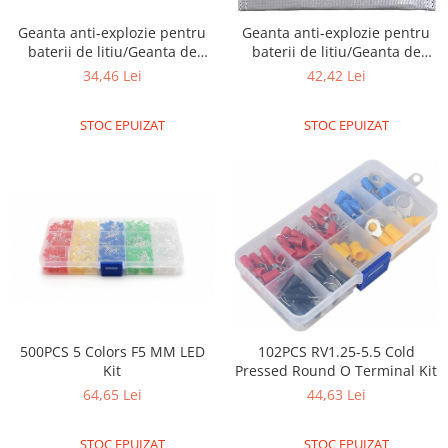
Encoder
Mecanice
Geanta anti-explozie pentru
Geanta anti-explozie pentru
baterii de litiu/Geanta de
baterii de litiu/Geanta de
Motoare
protectie Dimensiune:
protectie Dimensiune:
34,46 Lei
42,42 Lei
185*75*60mm
230*300mm
Micro Metal
Motoare
STOC EPUIZAT
STOC EPUIZAT
Motor 25D
Motor 37D
Motoreductor plastic
Stepper
Sub-Micro
Tamiya
Roti si Senile
Rulmenti
500PCS 5 Colors F5 MM LED
102PCS RV1.25-5.5 Cold
Sasiu
Kit
Pressed Round O Terminal Kit
64,65 Lei
44,63 Lei
Servomotoare
Suruburi, Piulite, Conectare
STOC EPUIZAT
STOC EPUIZAT