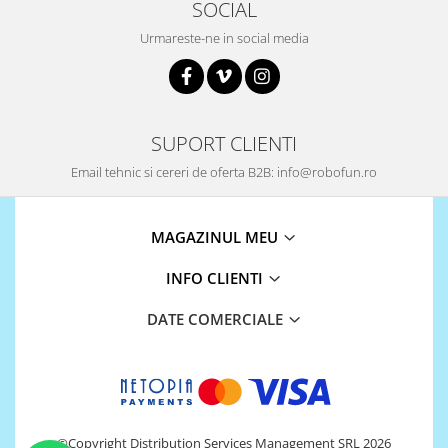
SOCIAL
Surse de alimentare
Urmareste-ne in social media
Acumulatori
Alimentatoare
Altele
Baterii
SUPORT CLIENTI
Incarcator
Email tehnic si cereri de oferta B2B: info@robofun.ro
Regulator Step-Down
Regulator Step-Down Step-Up
MAGAZINUL MEU
Regulator Step-Up
INFO CLIENTI
Solar
DATE COMERCIALE
Stabilizator tensiune
Surse de alimentare
Wireless
2.4Ghz
433Mhz
©Copyright Distribution Services Management SRL 2026