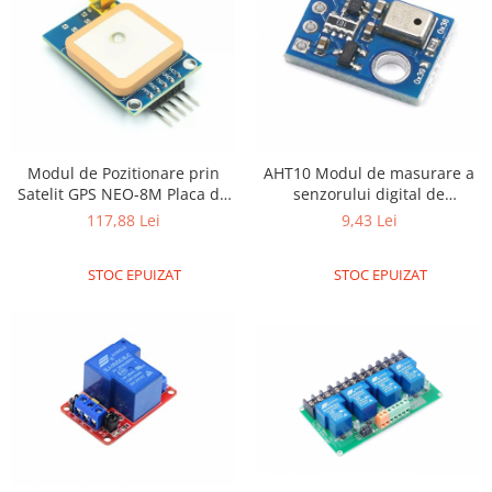
Olinuxino
Photon
PIC
Platforme de dezvoltare
Python
Modul de Pozitionare prin
AHT10 Modul de masurare a
Teensy
Satelit GPS NEO-8M Placa de
senzorului digital de
Dezvoltare pentru STM32 51
temperatura si umiditate de
117,88 Lei
9,43 Lei
Thing
(cu Baterie)
inalta precizie cu comunicare
I2C inlocuieste DHT11 SHT20
TI
STOC EPUIZAT
STOC EPUIZAT
AM2302
Senzori
Accelerometru
Biometric
Curent
Forta
Giroscop