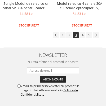
ID
Songle Modul de releu cu un
Modul releu cu 4 canale 30A
IMU
canal 5V 30A pentru caderi de
cu izolare optocuplor 5V,
tensiune
suporta trigger inalt si scazut
14,58 Lei
84,83 Lei
Infrarosu
Laser
STOC EPUIZAT
STOC EPUIZAT
Lichide
1
2
3
4
5
Lumina
Magnetic
PIR
NEWSLETTER
Radar
Nu rata ofertele si promotiile noastre
Sonar
Sunet
Tensiune
Vreau sa primesc newsletter cu promotiile
Termocuple
magazinului. Afla mai multe in
Politica de
Confidentialitate
Video
Vreme