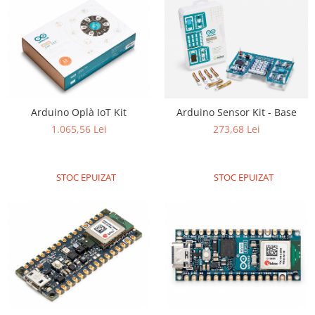
RS-485
RTC
Telecomenzi
Accesorii
Accesorii
Arduino Oplà IoT Kit
Arduino Sensor Kit - Base
Antene
1.065,56 Lei
273,68 Lei
Breadboard
Cabluri
STOC EPUIZAT
STOC EPUIZAT
Conectori
Cutii
Sticker
Componente
Butoane, Tastaturi
Condensatoare