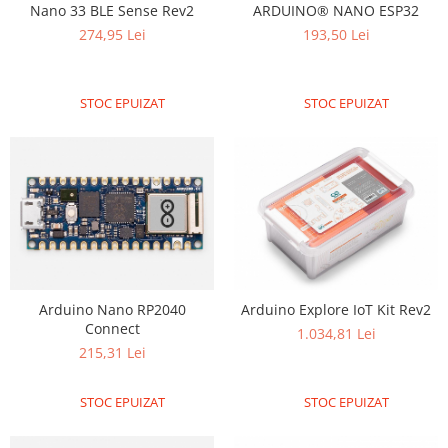
Generale
Nano 33 BLE Sense Rev2
ARDUINO® NANO ESP32
274,95 Lei
193,50 Lei
LED
Microcontrollere AVR
PCB - Placute Circuit
STOC EPUIZAT
STOC EPUIZAT
Rezistoare
Creion 3D 3Doodler
Imprimante 3D
Imprimante 3D
3Doodler
Componente
Componente
Arduino Nano RP2040
Arduino Explore IoT Kit Rev2
Connect
Componente E3D
1.034,81 Lei
215,31 Lei
Filament Premium ABS 1.75 mm
Filament Premium ABS 3 mm
STOC EPUIZAT
STOC EPUIZAT
Filament Premium PLA 1.75 mm