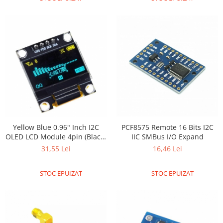
Platforme de dezvoltare
Arduino
Raspberry
.NET
Android
ARM
AVR
Espruino
Feather
Yellow Blue 0.96" Inch I2C
PCF8575 Remote 16 Bits I2C
OLED LCD Module 4pin (Black)
IIC SMBus I/O Expand
Flora
SSD1306 IIC:GND VDD SCK
31,55 Lei
16,46 Lei
SDA with Solderin
FPGA
Intel
STOC EPUIZAT
STOC EPUIZAT
Latte Panda
Micro:bit
Nvidia