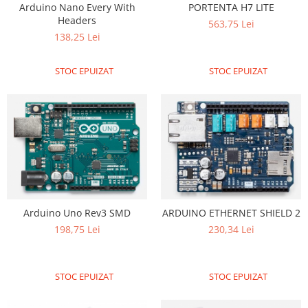
Arduino Nano Every With
PORTENTA H7 LITE
LCD
Headers
563,75 Lei
Module
138,25 Lei
Adaptoare si convertoare
STOC EPUIZAT
STOC EPUIZAT
ADC
Audio
CAN
Convertor nivel logic
Convertor USB la serial
Datalogger
LCD
Arduino Uno Rev3 SMD
ARDUINO ETHERNET SHIELD 2
Module
198,75 Lei
230,34 Lei
Multiplexor
Radio
STOC EPUIZAT
STOC EPUIZAT
Releu
RS-232