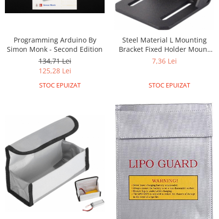
Puzzle mecanic Ugears
Organizator de chei Wunderkey
Programming Arduino By
Steel Material L Mounting
Constructor foto Mozabrick &
Simon Monk - Second Edition
Bracket Fixed Holder Mount
Qbrix
with Screw for 42 series
134,71 Lei
7,36 Lei
Puzzle lemn Cluebox
NEMA17 Stepper Motor
125,28 Lei
Jocuri de societate
STOC EPUIZAT
STOC EPUIZAT
Mecanice
3D Printer & CNC
Actuator
Altele
Driver
Altele
DC
Servo
Stepper