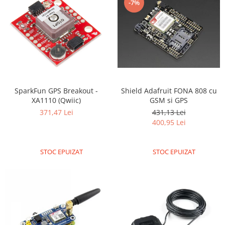
ID
-7%
IMU
Infrarosu
Laser
Lichide
Lumina
SparkFun GPS Breakout -
Shield Adafruit FONA 808 cu
Magnetic
XA1110 (Qwiic)
GSM si GPS
PIR
371,47 Lei
431,13 Lei
400,95 Lei
Radar
Sonar
STOC EPUIZAT
STOC EPUIZAT
Sunet
Tensiune
Termocuple
Video
Vreme