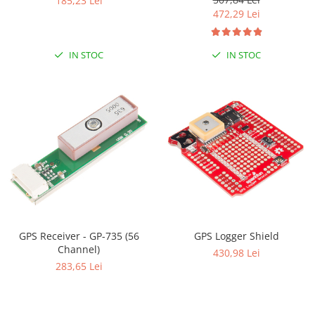
185,23 Lei
472,29 Lei
RS-485
RTC
IN STOC
IN STOC
Telecomenzi
Accesorii
Accesorii
Antene
Breadboard
Cabluri
Conectori
Cutii
Sticker
GPS Receiver - GP-735 (56
GPS Logger Shield
Channel)
430,98 Lei
Componente
283,65 Lei
Butoane, Tastaturi
Condensatoare