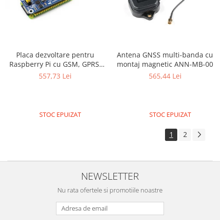
Surse de alimentare
Acumulatori
Alimentatoare
Altele
Placa dezvoltare pentru
Antena GNSS multi-banda cu
Raspberry Pi cu GSM, GPRS,
montaj magnetic ANN-MB-00
Baterii
GPS, Bluetooth
557,73 Lei
565,44 Lei
Incarcator
Regulator Step-Down
Regulator Step-Down Step-Up
STOC EPUIZAT
STOC EPUIZAT
Regulator Step-Up
1
2
Solar
Stabilizator tensiune
NEWSLETTER
Surse de alimentare
Wireless
Nu rata ofertele si promotiile noastre
2.4Ghz
433Mhz