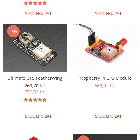
Olinuxino
STOC EPUIZAT
STOC EPUIZAT
Photon
PIC
-7%
Platforme de dezvoltare
Python
Teensy
Thing
TI
Ultimate GPS FeatherWing
Raspberry PI GPS Module
Senzori
269,70 Lei
569,01 Lei
250,82 Lei
Accelerometru
Biometric
Curent
STOC EPUIZAT
STOC EPUIZAT
Forta
Giroscop