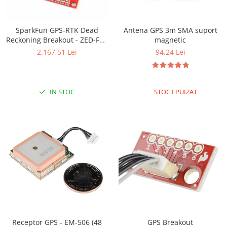
Encoder
Mecanice
SparkFun GPS-RTK Dead
Antena GPS 3m SMA suport
Motoare
Reckoning Breakout - ZED-F9R
magnetic
Micro Metal
(Qwiic)
2.167,51 Lei
94,24 Lei
Motoare
Motor 25D
Motor 37D
IN STOC
STOC EPUIZAT
Motoreductor plastic
Stepper
Sub-Micro
Tamiya
Roti si Senile
Rulmenti
Sasiu
Servomotoare
Suruburi, Piulite, Conectare
Receptor GPS - EM-506 (48
GPS Breakout