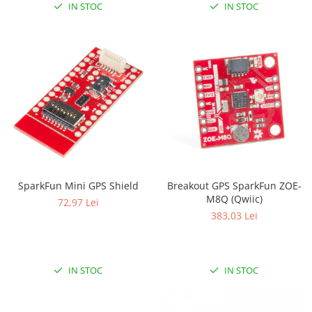
Generale
IN STOC
IN STOC
LED
Microcontrollere AVR
PCB - Placute Circuit
Rezistoare
Creion 3D 3Doodler
Imprimante 3D
Imprimante 3D
3Doodler
SparkFun Mini GPS Shield
Breakout GPS SparkFun ZOE-
Componente
M8Q (Qwiic)
72,97 Lei
Componente
383,03 Lei
Componente E3D
Filament Premium ABS 1.75 mm
Filament Premium ABS 3 mm
IN STOC
IN STOC
Filament Premium PLA 1.75 mm