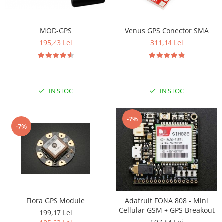
LCD
Module
MOD-GPS
Venus GPS Conector SMA
Adaptoare si convertoare
195,43 Lei
311,14 Lei
ADC
Audio
CAN
IN STOC
IN STOC
Convertor nivel logic
Convertor USB la serial
-7%
-7%
Datalogger
LCD
Module
Multiplexor
Radio
Flora GPS Module
Adafruit FONA 808 - Mini
Releu
Cellular GSM + GPS Breakout
199,17 Lei
RS-232
507,84 Lei