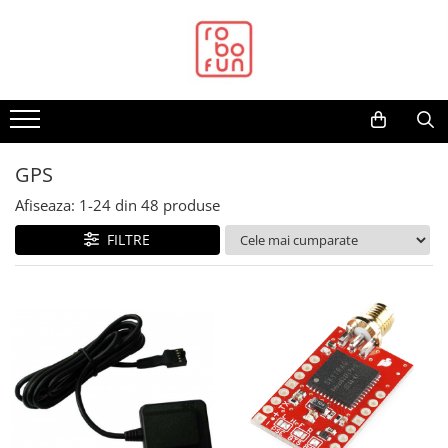
Toate Produsele
Arduino Original
Arduino Compatibil
Raspberry PI
GPS
Raspberry PI
Afiseaza:
1-
24
din
48
produse
Alimentare
FILTRE
Racire
Hat
Accesorii
Audio
Cabluri si Conectori
Camera
Cutii