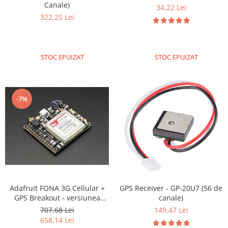
Platforme de dezvoltare
Canale)
34,22 Lei
322,25 Lei
Arduino
Raspberry
.NET
STOC EPUIZAT
STOC EPUIZAT
Android
ARM
AVR
-7%
Espruino
Feather
Flora
FPGA
Intel
Adafruit FONA 3G Cellular +
GPS Receiver - GP-20U7 (56 de
Latte Panda
GPS Breakout - versiunea
canale)
Micro:bit
Europeana
707,68 Lei
149,47 Lei
658,14 Lei
Nvidia