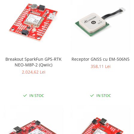
Filamente Speciale
Prusa I3 DIY Kit
Carti
Pentru Incepatori
Kituri incepatori Arduino
Pentru Incepatori
Micro:bit
Breakout SparkFun GPS-RTK
Receptor GNSS cu EM-506N5
Junior Robotics
NEO-M8P-2 (Qwiic)
358,11 Lei
Carti
2.024,62 Lei
Junior Robotics
Lego Education
IN STOC
IN STOC
STEM Education
Ugears
Kit Fun
Kit Roboti
Cadouri