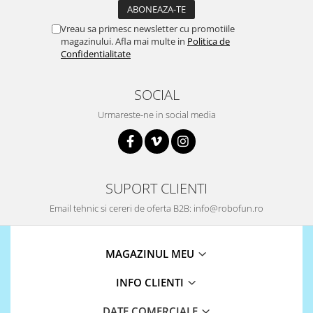
868Mhz
Vreau sa primesc newsletter cu promotiile
Antene si Cabluri
magazinului. Afla mai multe in
Politica de
Confidentialitate
Bluetooth
GSM
SOCIAL
LoRa
Urmareste-ne in social media
Wifi
Wireless
Xbee
SUPORT CLIENTI
E-Textil
Email tehnic si cereri de oferta B2B: info@robofun.ro
IOT -Internet of Things-
GPS
Machine Learning
MAGAZINUL MEU
Retrase
INFO CLIENTI
Shield
Unelte si Instrumente
DATE COMERCIALE