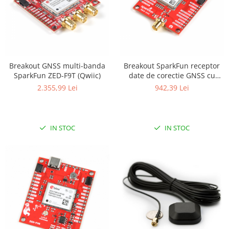
Puzzle mecanic Ugears
Organizator de chei Wunderkey
Constructor foto Mozabrick &
Qbrix
Breakout GNSS multi-banda
Breakout SparkFun receptor
Puzzle lemn Cluebox
SparkFun ZED-F9T (Qwiic)
date de corectie GNSS cu
Jocuri de societate
NEO-D9S (Qwiic)
2.355,99 Lei
942,39 Lei
Mecanice
3D Printer & CNC
IN STOC
IN STOC
Actuator
Altele
Driver
Altele
DC
Servo
Stepper