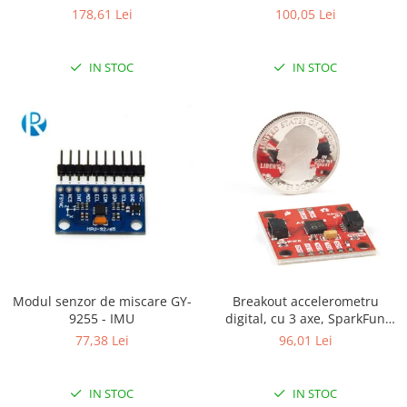
Magnetometru (LSM6DS33,
178,61 Lei
100,05 Lei
RS-485
LIS3MDL )
RTC
IN STOC
IN STOC
Telecomenzi
Accesorii
Accesorii
Antene
Breadboard
Cabluri
Conectori
Cutii
Modul senzor de miscare GY-
Breakout accelerometru
Sticker
9255 - IMU
digital, cu 3 axe, SparkFun
Componente
ADXL313
77,38 Lei
96,01 Lei
Butoane, Tastaturi
Condensatoare
IN STOC
IN STOC