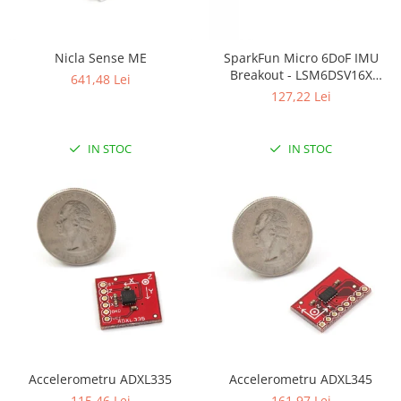
Puzzle mecanic Ugears
Organizator de chei Wunderkey
Nicla Sense ME
SparkFun Micro 6DoF IMU
Constructor foto Mozabrick &
Breakout - LSM6DSV16X
641,48 Lei
Qbrix
(Qwiic)
127,22 Lei
Puzzle lemn Cluebox
Jocuri de societate
IN STOC
IN STOC
Mecanice
3D Printer & CNC
Actuator
Altele
Driver
Altele
DC
Servo
Stepper
Accelerometru ADXL335
Accelerometru ADXL345
115,46 Lei
161,97 Lei