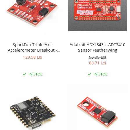
Filamente Speciale
Prusa I3 DIY Kit
Carti
Pentru Incepatori
Kituri incepatori Arduino
Pentru Incepatori
Adafruit ADXL343 + ADT7410
SparkFun Triple Axis
Sensor FeatherWing
Accelerometer Breakout -
Micro:bit
KX134 (Qwiic)
95,39 Lei
129,58 Lei
Junior Robotics
88,71 Lei
Carti
IN STOC
IN STOC
Junior Robotics
Lego Education
STEM Education
Ugears
Kit Fun
Kit Roboti
Cadouri