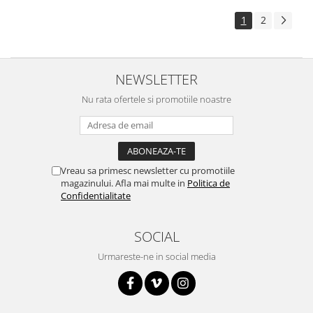
Surse de alimentare
1
2
Acumulatori
Alimentatoare
Altele
NEWSLETTER
Baterii
Nu rata ofertele si promotiile noastre
Incarcator
Regulator Step-Down
Regulator Step-Down Step-Up
Vreau sa primesc newsletter cu promotiile
Regulator Step-Up
magazinului. Afla mai multe in
Politica de
Confidentialitate
Solar
Stabilizator tensiune
SOCIAL
Surse de alimentare
Urmareste-ne in social media
Wireless
2.4Ghz
433Mhz