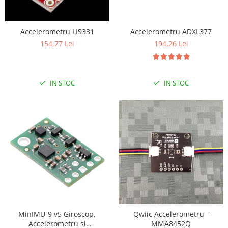
LCD
Module
Accelerometru LIS331
Accelerometru ADXL377
Adaptoare si convertoare
154,77 Lei
194,26 Lei
ADC
Audio
IN STOC
IN STOC
CAN
Convertor nivel logic
Convertor USB la serial
Datalogger
LCD
Module
Multiplexor
Radio
Releu
MinIMU-9 v5 Giroscop,
Qwiic Accelerometru -
Accelerometru si
MMA8452Q
RS-232