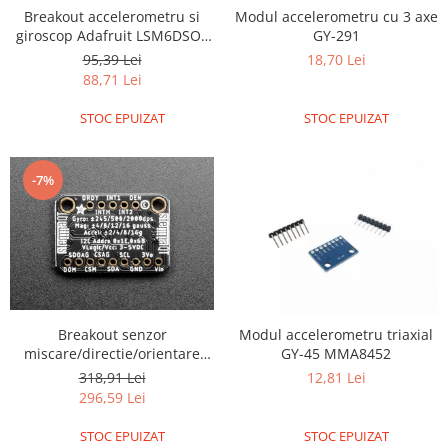
ID
Breakout accelerometru si
Modul accelerometru cu 3 axe
IMU
giroscop Adafruit LSM6DSOX
GY-291
6 DoF
95,39 Lei
18,70 Lei
Infrarosu
88,71 Lei
Laser
STOC EPUIZAT
STOC EPUIZAT
Lichide
Lumina
-7%
Magnetic
PIR
Radar
Sonar
Sunet
Breakout senzor
Modul accelerometru triaxial
Tensiune
miscare/directie/orientare
GY-45 MMA8452
Adafruit 9-DOF LSM9DS1
Termocuple
318,91 Lei
12,81 Lei
296,59 Lei
Video
Vreme
STOC EPUIZAT
STOC EPUIZAT