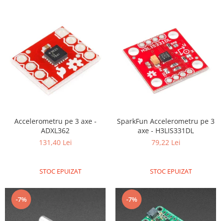
Platforme de dezvoltare
Arduino
Raspberry
.NET
Android
ARM
AVR
Espruino
Accelerometru pe 3 axe -
SparkFun Accelerometru pe 3
Feather
ADXL362
axe - H3LIS331DL
Flora
131,40 Lei
79,22 Lei
FPGA
Intel
STOC EPUIZAT
STOC EPUIZAT
Latte Panda
-7%
-7%
Micro:bit
Nvidia