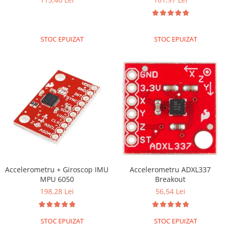
Encoder
Mecanice
Motoare
STOC EPUIZAT
STOC EPUIZAT
Micro Metal
Motoare
Motor 25D
Motor 37D
Motoreductor plastic
Stepper
Sub-Micro
Tamiya
Roti si Senile
Rulmenti
Accelerometru + Giroscop IMU
Accelerometru ADXL337
MPU 6050
Breakout
Sasiu
198,28 Lei
56,54 Lei
Servomotoare
Suruburi, Piulite, Conectare
STOC EPUIZAT
STOC EPUIZAT