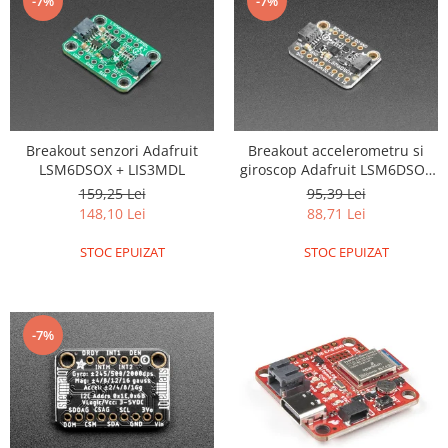
-7%
-7%
Breakout senzori Adafruit
Breakout accelerometru si
LSM6DSOX + LIS3MDL
giroscop Adafruit LSM6DSOX
6 DoF
159,25 Lei
95,39 Lei
148,10 Lei
88,71 Lei
STOC EPUIZAT
STOC EPUIZAT
-7%