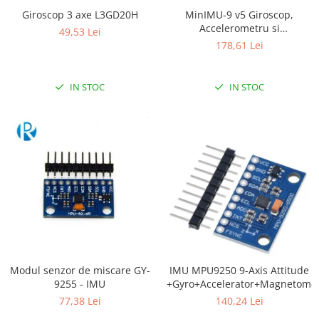
Giroscop 3 axe L3GD20H
MinIMU-9 v5 Giroscop,
RS-232
Micro:bit
PIR
Motor 25D
Accelerometru si
49,53 Lei
Motor 37D
RS-485
Nvidia
Radar
Magnetometru (LSM6DS33,
178,61 Lei
Motoreductor plastic
LIS3MDL )
RTC
Olinuxino
Sonar
Stepper
Telecomenzi
Photon
Sunet
IN STOC
IN STOC
Sub-Micro
PIC
Tensiune
Tamiya
Platforme de dezvoltare
Termocuple
Roti si Senile
Python
Video
Rulmenti
Teensy
Vreme
Sasiu
Thing
Servomotoare
TI
Suruburi, Piulite, Conectare
Modul senzor de miscare GY-
IMU MPU9250 9-Axis Attitude
9255 - IMU
+Gyro+Accelerator+Magnetome
77,38 Lei
140,24 Lei