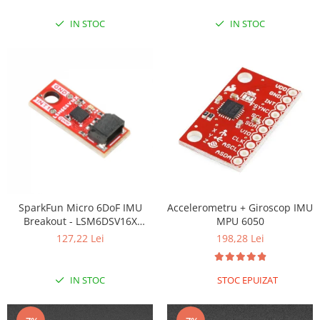
IN STOC
IN STOC
SparkFun Micro 6DoF IMU
Accelerometru + Giroscop IMU
Breakout - LSM6DSV16X
MPU 6050
(Qwiic)
127,22 Lei
198,28 Lei
IN STOC
STOC EPUIZAT