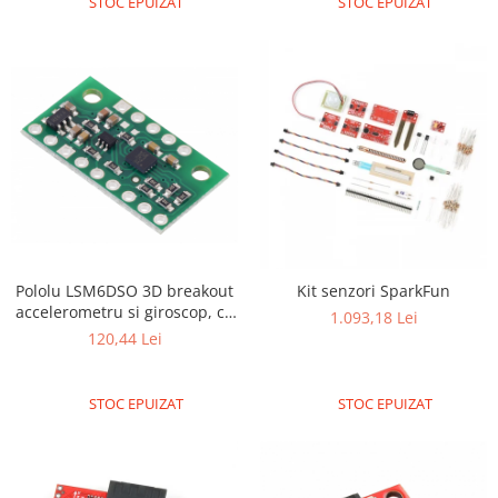
STOC EPUIZAT
STOC EPUIZAT
Pololu LSM6DSO 3D breakout
Kit senzori SparkFun
accelerometru si giroscop, cu
1.093,18 Lei
stabilizator
120,44 Lei
STOC EPUIZAT
STOC EPUIZAT