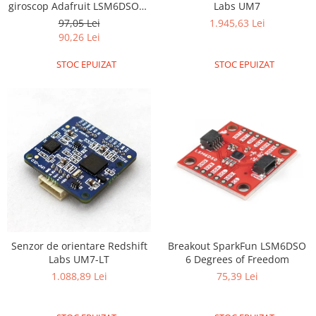
giroscop Adafruit LSM6DSO32
Labs UM7
6-DoF
97,05 Lei
1.945,63 Lei
90,26 Lei
STOC EPUIZAT
STOC EPUIZAT
Senzor de orientare Redshift
Breakout SparkFun LSM6DSO
Labs UM7-LT
6 Degrees of Freedom
1.088,89 Lei
75,39 Lei