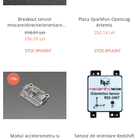
Breakout senzor
Placa SparkFun OpenLog
miscare/directie/orientare
Artemis
Adafruit 9-DOF LSM9DS1
318,91 Lei
292,14 Lei
296,59 Lei
STOC EPUIZAT
STOC EPUIZAT
-7%
Modul accelerometru si
Senzor de orientare Redshift