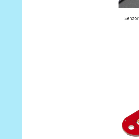
Encoder
Mecanice
Senzor
Motoare
Micro Metal
Motoare
Motor 25D
Motor 37D
Motoreductor plastic
Stepper
Sub-Micro
Tamiya
Roti si Senile
Rulmenti
Sasiu
Servomotoare
Suruburi, Piulite, Conectare