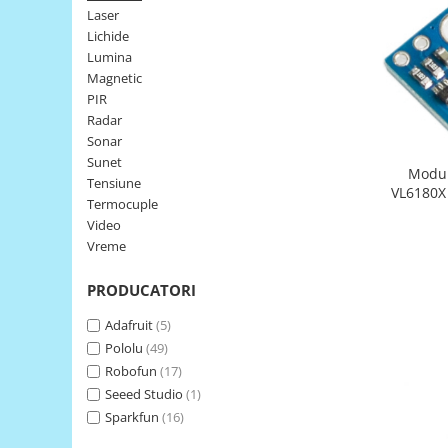
Laser
LCD
Lichide
Module
Lumina
Adaptoare si convertoare
Magnetic
PIR
ADC
Radar
Audio
Sonar
Sunet
CAN
Modul
Tensiune
VL6180X 
Convertor nivel logic
Termocuple
Recunoa
Video
Convertor USB la serial
Vreme
Datalogger
PRODUCATORI
LCD
Module
Adafruit
(5)
Pololu
(49)
Multiplexor
Robofun
(17)
Radio
Seeed Studio
(1)
Releu
Sparkfun
(16)
RS-232