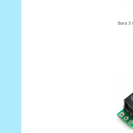
Filamente Speciale
Prusa I3 DIY Kit
Carti
Bara 3 senzori linie infrarosu QTR-3A
Pentru Incepatori
Kituri incepatori Arduino
Pentru Incepatori
Micro:bit
Junior Robotics
Carti
Junior Robotics
Lego Education
STEM Education
Ugears
Kit Fun
Kit Roboti
Cadouri