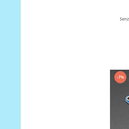
Platforme de dezvoltare
Arduino
Senz
Raspberry
.NET
Android
ARM
AVR
Espruino
Feather
-7%
Flora
FPGA
Intel
Latte Panda
Micro:bit
Nvidia