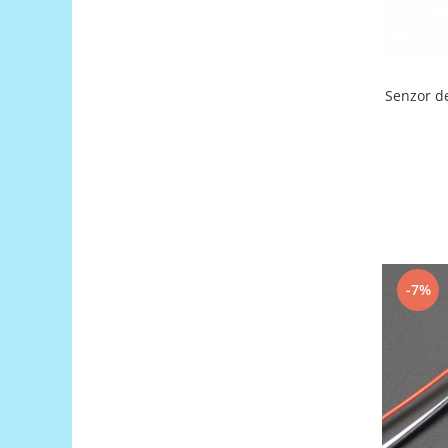
Puzzle mecanic Ugears
Organizator de chei Wunderkey
Constructor foto Mozabrick &
Senzor de distant
Qbrix
Puzzle lemn Cluebox
Jocuri de societate
Mecanice
3D Printer & CNC
Actuator
Altele
-7%
Driver
Altele
DC
Servo
Stepper