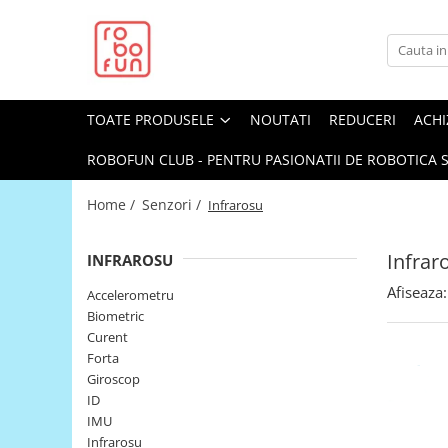
Toate Produsele
Arduino Original
TOATE PRODUSELE
NOUTATI
REDUCERI
ACHI
Arduino Compatibil
Raspberry PI
ROBOFUN CLUB - PENTRU PASIONATII DE ROBOTICA S
Raspberry PI
Home /
Senzori /
Infrarosu
Alimentare
Racire
Infrar
INFRAROSU
Hat
Afiseaza:
Accelerometru
Accesorii
Biometric
Curent
Audio
Forta
Cabluri si Conectori
Giroscop
ID
Camera
IMU
Cutii
Infrarosu