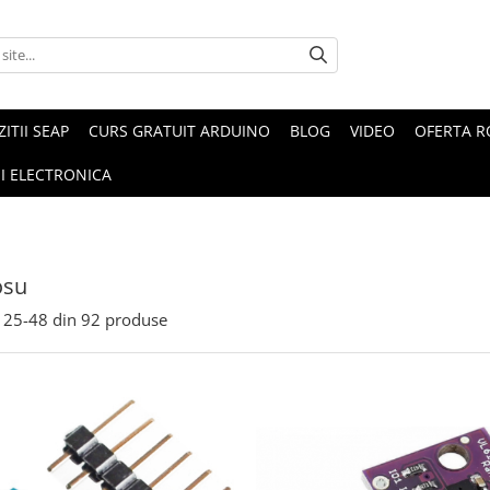
ZITII SEAP
CURS GRATUIT ARDUINO
BLOG
VIDEO
OFERTA 
I ELECTRONICA
osu
25-
48
din
92
produse