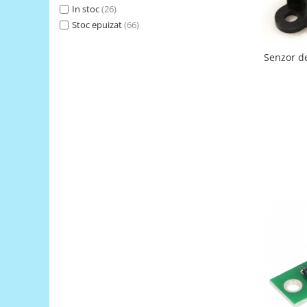
Generale
In stoc
(26)
LED
Stoc epuizat
(66)
Microcontrollere AVR
Senzor d
PCB - Placute Circuit
Rezistoare
Creion 3D 3Doodler
Imprimante 3D
Imprimante 3D
3Doodler
Componente
Componente
Componente E3D
Filament Premium ABS 1.75 mm
Filament Premium ABS 3 mm
Filament Premium PLA 1.75 mm