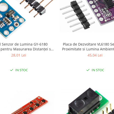
 Senzor de Lumina GY-6180
Placa de Dezvoltare VL6180 S
pentru Masurarea Distanței si
Proximitate si Lumina Ambient
sterea Gesturilor Fara Sudura
Sudura
28,01 Lei
45,04 Lei
IN STOC
IN STOC