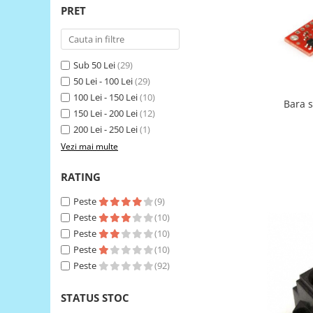
PRET
RS-485
RTC
Telecomenzi
Sub 50 Lei
(29)
50 Lei - 100 Lei
(29)
Accesorii
100 Lei - 150 Lei
(10)
Accesorii
Bara s
150 Lei - 200 Lei
(12)
Antene
200 Lei - 250 Lei
(1)
Breadboard
Vezi mai multe
Cabluri
RATING
Conectori
Peste
(9)
Cutii
Peste
(10)
Sticker
Peste
(10)
Peste
(10)
Componente
Peste
(92)
Butoane, Tastaturi
Condensatoare
STATUS STOC