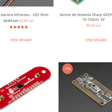
 bariera infrarosu - LED 3mm
Senzor de distanta Sharp GP2
10-150cm, 5V
25,81 Lei
24,00 Lei
99,69 Lei
STOC EPUIZAT
STOC EPUIZAT
-7%