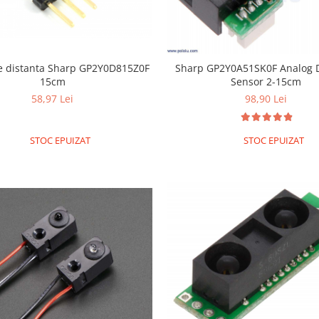
a Sharp GP2Y0D815Z0F
Sharp GP2Y0A51SK0F Analog 
15cm
Sensor 2-15cm
58,97 Lei
98,90 Lei
STOC EPUIZAT
STOC EPUIZAT