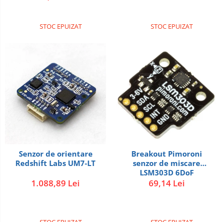
Termocuple
STOC EPUIZAT
STOC EPUIZAT
Video
Vreme
Acumulatori
Alimentatoare
Altele
Baterii
Incarcator
Regulator Step-Down
Regulator Step-Down Step-Up
Senzor de orientare
Breakout Pimoroni
Redshift Labs UM7-LT
senzor de miscare
Regulator Step-Up
LSM303D 6DoF
Solar
1.088,89 Lei
69,14 Lei
Stabilizator tensiune
Surse de alimentare