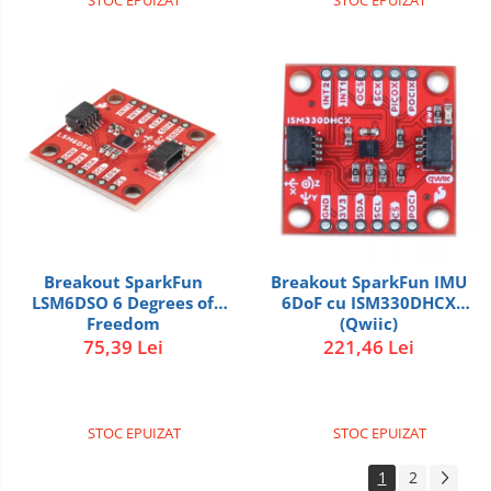
STOC EPUIZAT
STOC EPUIZAT
2.4Ghz
433Mhz
868Mhz
Antene si Cabluri
Bluetooth
GSM
LoRa
Wifi
Breakout SparkFun
Breakout SparkFun IMU
Wireless
LSM6DSO 6 Degrees of
6DoF cu ISM330DHCX
Xbee
Freedom
(Qwiic)
75,39 Lei
221,46 Lei
Proxxon
Unelte si Instrumente
STOC EPUIZAT
STOC EPUIZAT
1
2