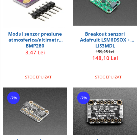
Roti si Senile
Rulmenti
Sasiu
Servomotoare
Modul senzor presiune
Breakout senzori
atmosferica/altimetru
Adafruit LSM6DSOX +
Suruburi, Piulite, Conectare
BMP280
LIS3MDL
Arduino
3,47 Lei
159,25 Lei
148,10 Lei
Raspberry
.NET
STOC EPUIZAT
STOC EPUIZAT
Android
ARM
-7%
-7%
AVR
Espruino
Feather
Flora
FPGA