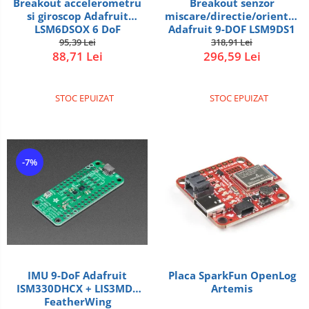
Breakout accelerometru
Breakout senzor
Intel
si giroscop Adafruit
miscare/directie/orientare
LSM6DSOX 6 DoF
Adafruit 9-DOF LSM9DS1
Latte Panda
95,39 Lei
318,91 Lei
88,71 Lei
296,59 Lei
Micro:bit
Nvidia
STOC EPUIZAT
STOC EPUIZAT
Olinuxino
Photon
PIC
-7%
Platforme de dezvoltare
Python
Teensy
Thing
TI
Accelerometru
IMU 9-DoF Adafruit
Placa SparkFun OpenLog
ISM330DHCX + LIS3MDL
Artemis
Biometric
FeatherWing