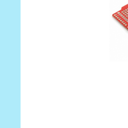
Filamente Speciale
Prusa I3 DIY Kit
Carti
Pentru Incepatori
Kituri incepatori Arduino
Pentru Incepatori
Micro:bit
Junior Robotics
Carti
Junior Robotics
Lego Education
STEM Education
Ugears
Kit Fun
Kit Roboti
Cadouri