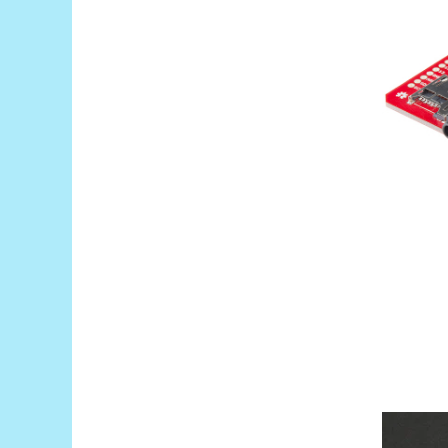
Platforme de dezvoltare
Arduino
Raspberry
.NET
Android
ARM
AVR
Espruino
Feather
Flora
FPGA
Intel
Latte Panda
Micro:bit
Nvidia