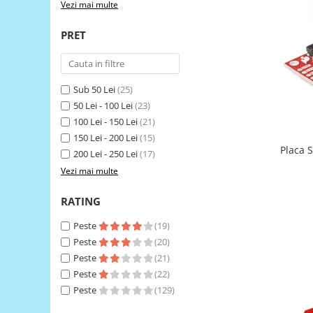
Vezi mai multe
LCD
Module
PRET
Adaptoare si convertoare
ADC
Sub 50 Lei
(25)
Audio
50 Lei - 100 Lei
(23)
CAN
100 Lei - 150 Lei
(21)
Convertor nivel logic
150 Lei - 200 Lei
(15)
Placa 
200 Lei - 250 Lei
(17)
Convertor USB la serial
Vezi mai multe
Datalogger
RATING
LCD
Module
Peste
(19)
Peste
(20)
Multiplexor
Peste
(21)
Radio
Peste
(22)
Releu
Peste
(129)
RS-232