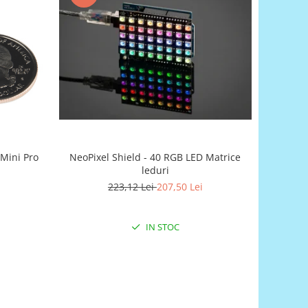
Mini Pro
NeoPixel Shield - 40 RGB LED Matrice
leduri
223,12 Lei
207,50 Lei
IN STOC