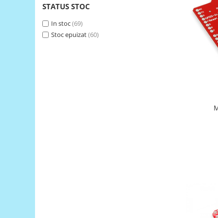
STATUS STOC
RS-485
In stoc
(69)
RTC
Stoc epuizat
(60)
Telecomenzi
Accesorii
Accesorii
Antene
Breadboard
M
Cabluri
Conectori
Cutii
Sticker
Componente
Butoane, Tastaturi
Condensatoare