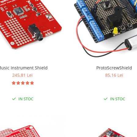
usic Instrument Shield
ProtoScrewShield
245,81 Lei
85,16 Lei
IN STOC
IN STOC