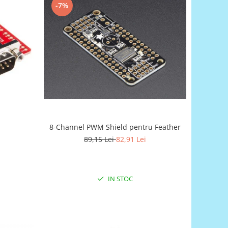
-7%
8-Channel PWM Shield pentru Feather
89,15 Lei
82,91 Lei
IN STOC