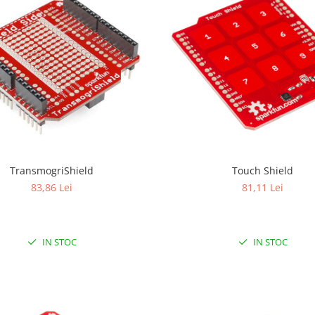
TransmogriShield
Touch Shield
83,86 Lei
81,11 Lei
IN STOC
IN STOC