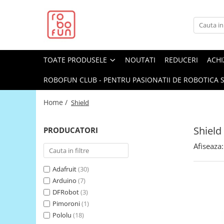
Toate Produsele
Arduino Original
TOATE PRODUSELE
NOUTATI
REDUCERI
ACHI
Arduino Compatibil
Raspberry PI
ROBOFUN CLUB - PENTRU PASIONATII DE ROBOTICA S
Raspberry PI
Home /
Shield
Alimentare
Racire
Shield
PRODUCATORI
Hat
Afiseaza:
Accesorii
Adafruit
(30)
Audio
Arduino
(7)
Cabluri si Conectori
DFRobot
(3)
Camera
Pimoroni
(1)
Pololu
(18)
Cutii