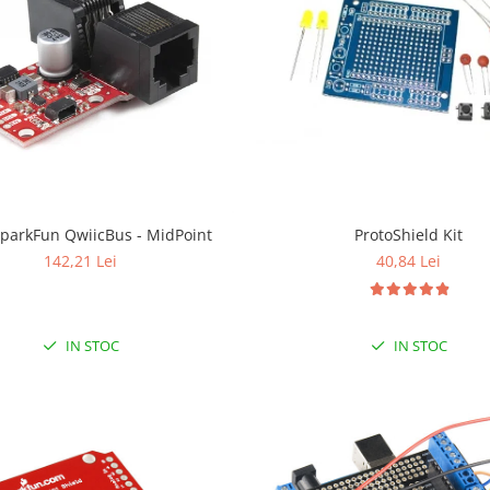
SparkFun QwiicBus - MidPoint
ProtoShield Kit
142,21 Lei
40,84 Lei
IN STOC
IN STOC