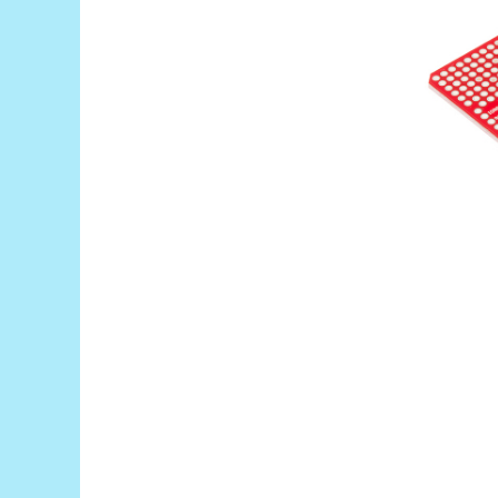
Encoder
Mecanice
Motoare
Micro Metal
Motoare
Motor 25D
Motor 37D
Motoreductor plastic
Stepper
Sub-Micro
Tamiya
Roti si Senile
Rulmenti
Sasiu
Servomotoare
Suruburi, Piulite, Conectare