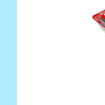
Puzzle mecanic Ugears
Organizator de chei Wunderkey
Constructor foto Mozabrick &
Qbrix
Puzzle lemn Cluebox
Jocuri de societate
Mecanice
3D Printer & CNC
Actuator
Altele
Driver
Altele
DC
Servo
Stepper