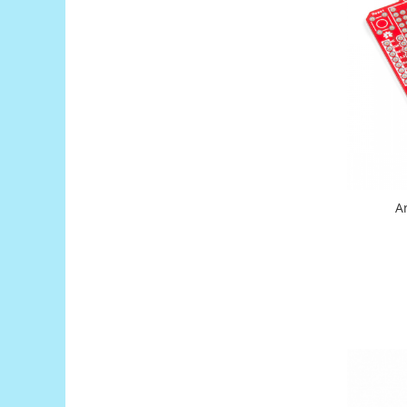
Generale
LED
Microcontrollere AVR
PCB - Placute Circuit
Rezistoare
Creion 3D 3Doodler
Imprimante 3D
Imprimante 3D
3Doodler
Componente
Componente
Componente E3D
Filament Premium ABS 1.75 mm
Filament Premium ABS 3 mm
Filament Premium PLA 1.75 mm